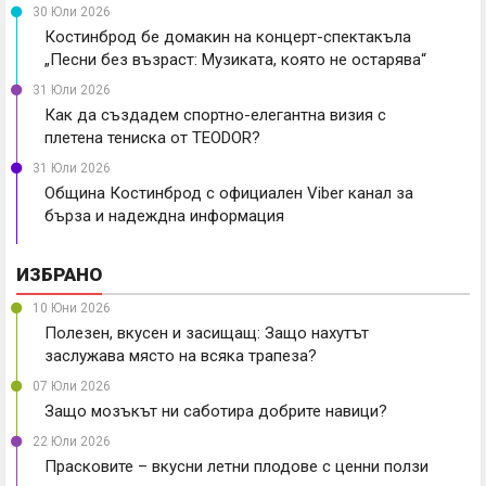
30 Юли 2026
Костинброд бе домакин на концерт-спектакъла
„Песни без възраст: Музиката, която не остарява“
31 Юли 2026
Как да създадем спортно-елегантна визия с
плетена тениска от TEODOR?
31 Юли 2026
Община Костинброд с официален Viber канал за
бърза и надеждна информация
ИЗБРАНО
10 Юни 2026
Полезен, вкусен и засищащ: Защо нахутът
заслужава място на всяка трапеза?
07 Юли 2026
Защо мозъкът ни саботира добрите навици?
22 Юли 2026
Прасковите – вкусни летни плодове с ценни ползи