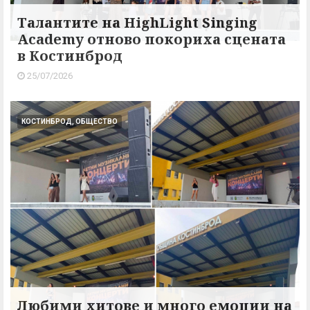
Талантите на HighLight Singing
Academy отново покориха сцената
в Костинброд
25/07/2026
КОСТИНБРОД, ОБЩЕСТВО
Любими хитове и много емоции на