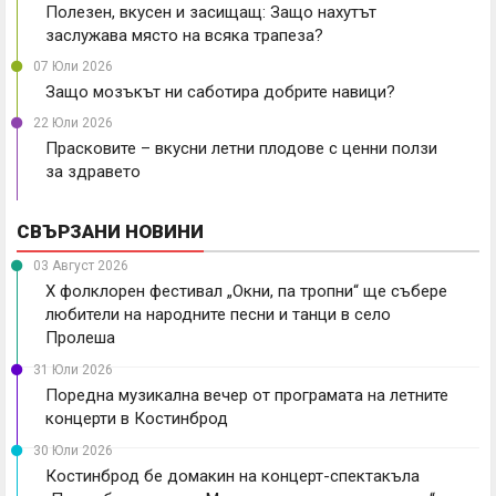
Полезен, вкусен и засищащ: Защо нахутът
заслужава място на всяка трапеза?
07 Юли 2026
Защо мозъкът ни саботира добрите навици?
22 Юли 2026
Прасковите – вкусни летни плодове с ценни ползи
за здравето
СВЪРЗАНИ НОВИНИ
03 Август 2026
X фолклорен фестивал „Окни, па тропни“ ще събере
любители на народните песни и танци в село
Пролеша
31 Юли 2026
Поредна музикална вечер от програмата на летните
концерти в Костинброд
30 Юли 2026
Костинброд бе домакин на концерт-спектакъла