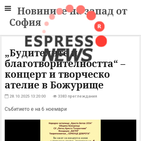
Новините на запад от
София
„Будителите и
благотворителността“ –
концерт и творческо
ателие в Божурище
28.10.2025 13:20:00
3383 преглеждания
Събитието е на 6 ноември