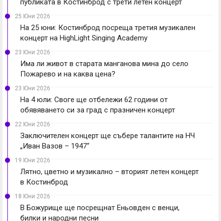
публиката в Костинброд с трети летен концерт
25 Юни 2026
На 25 юни: Костинброд посреща третия музикален
концерт на HighLight Singing Academy
23 Юни 2026
Има ли живот в старата манганова мина до село
Пожарево и на каква цена?
23 Юни 2026
На 4 юли: Своге ще отбележи 62 години от
обявяването си за град с празничен концерт
22 Юни 2026
Заключителен концерт ще събере талантите на НЧ
„Иван Вазов – 1947“
19 Юни 2026
Лятно, цветно и музикално – вторият летен концерт
в Костинброд
18 Юни 2026
В Божурище ще посрещнат Еньовден с венци,
билки и народни песни