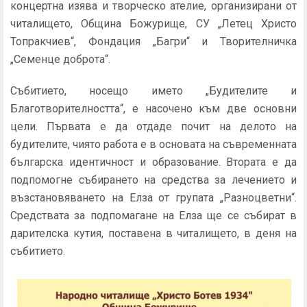
концертна изява и творческо ателие, организирани от
читалището, Община Божурище, СУ „Летец Христо
Топракчиев“, Фондация „Багри“ и Творителничка
„Семенце доброта“.
Събитието, носещо името „Будителите и
Благотворителността“, е насочено към две основни
цели. Първата е да отдаде почит на делото на
будителите, чиято работа е в основата на съвременната
българска идентичност и образование. Втората е да
подпомогне събирането на средства за лечението и
възстановяването на Елза от групата „Разноцветни“.
Средствата за подпомагане на Елза ще се събират в
дарителска кутия, поставена в читалището, в деня на
събитието.