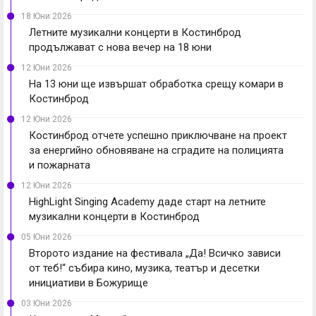
18 Юни 2026
Летните музикални концерти в Костинброд
продължават с нова вечер на 18 юни
12 Юни 2026
На 13 юни ще извършат обработка срещу комари в
Костинброд
12 Юни 2026
Костинброд отчете успешно приключване на проект
за енергийно обновяване на сградите на полицията
и пожарната
12 Юни 2026
HighLight Singing Academy даде старт на летните
музикални концерти в Костинброд
05 Юни 2026
Второто издание на фестивала „Да! Всичко зависи
от теб!“ събира кино, музика, театър и десетки
инициативи в Божурище
03 Юни 2026