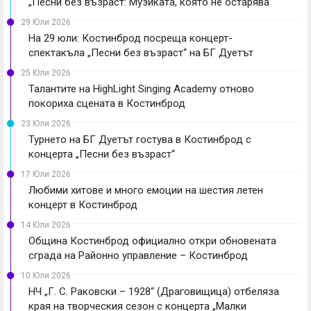
„Песни без възраст: Музиката, която не остарява“
29 Юли 2026
На 29 юли: Костинброд посреща концерт-
спектакъла „Песни без възраст“ на БГ Дуетът
25 Юли 2026
Талантите на HighLight Singing Academy отново
покориха сцената в Костинброд
23 Юли 2026
Турнето на БГ Дуетът гостува в Костинброд с
концерта „Песни без възраст“
17 Юли 2026
Любими хитове и много емоции на шестия летен
концерт в Костинброд
14 Юли 2026
Община Костинброд официално откри обновената
сграда на Районно управление – Костинброд
10 Юли 2026
НЧ „Г. С. Раковски – 1928“ (Драговищица) отбеляза
края на творческия сезон с концерта „Малки