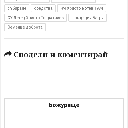
събиране
средства
НЧ Христо Ботев 1934
СУ Летец Христо Топракчиев
фондация Багри
Семенце доброта
Сподели и коментирай
Божурище