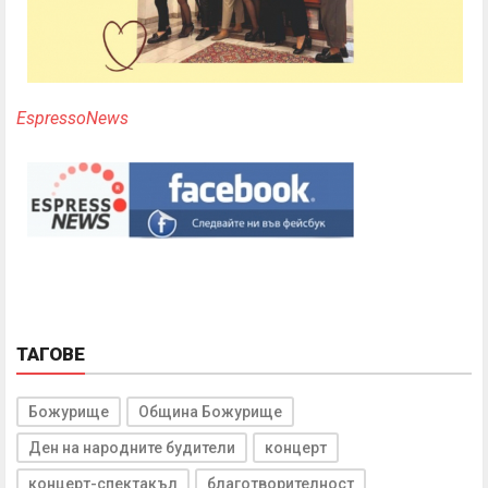
EspressoNews
ТАГОВЕ
Божурище
Община Божурище
Ден на народните будители
концерт
концерт-спектакъл
благотворителност