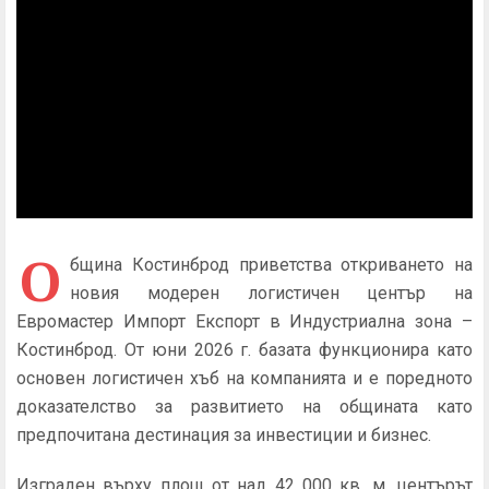
О
бщина Костинброд приветства откриването на
новия модерен логистичен център на
Евромастер Импорт Експорт в Индустриална зона –
Костинброд. От юни 2026 г. базата функционира като
основен логистичен хъб на компанията и е поредното
доказателство за развитието на общината като
предпочитана дестинация за инвестиции и бизнес.
Изграден върху площ от над 42 000 кв. м, центърът