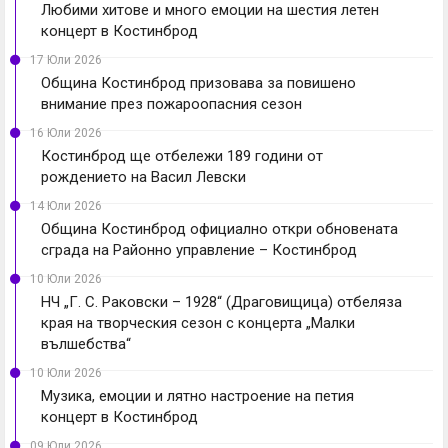
Любими хитове и много емоции на шестия летен
концерт в Костинброд
17 Юли 2026
Община Костинброд призовава за повишено
внимание през пожароопасния сезон
16 Юли 2026
Костинброд ще отбележи 189 години от
рождението на Васил Левски
14 Юли 2026
Община Костинброд официално откри обновената
сграда на Районно управление – Костинброд
10 Юли 2026
НЧ „Г. С. Раковски – 1928“ (Драговищица) отбеляза
края на творческия сезон с концерта „Малки
вълшебства“
10 Юли 2026
Музика, емоции и лятно настроение на петия
концерт в Костинброд
09 Юли 2026