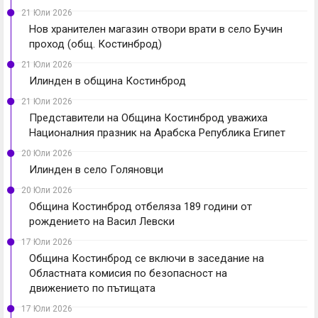
21 Юли 2026
Нов хранителен магазин отвори врати в село Бучин
проход (общ. Костинброд)
21 Юли 2026
Илинден в община Костинброд
21 Юли 2026
Представители на Община Костинброд уважиха
Националния празник на Арабска Република Египет
20 Юли 2026
Илинден в село Голяновци
20 Юли 2026
Община Костинброд отбеляза 189 години от
рождението на Васил Левски
17 Юли 2026
Община Костинброд се включи в заседание на
Областната комисия по безопасност на
движението по пътищата
17 Юли 2026