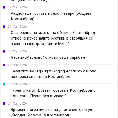
28 Юли 2026
Радиокафе гостува в село Петърч (община
Костинброд)
27 Юли 2026
Становище на кметът на община Костинброд
относно изчезналите рисунки в строящия се
православен храм „Свети Мина“
27 Юли 2026
Язовир „Маслово“ отново беше зарибен
25 Юли 2026
Талантите на HighLight Singing Academy отново
покориха сцената в Костинброд
23 Юли 2026
Турнето на БГ Дуетът гостува в Костинброд с
концерта „Песни без възраст“
21 Юли 2026
Временно ограничение на движението по ул.
„Йордан Йовков“ в Костинброд