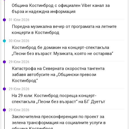
Община Костинброд с официален Viber канал за
бърза и надеждна информация
31 Юли 2026
Поредна музикална вечер от програмата на летните
концерти в Костинброд
30 Юли 2026
Костинброд бе домакин на концерт-спектакъла
„Песни без възраст: Музиката, която не остарява“
29 Юли 2026
Катастрофа на Северната скоростна тангента
забавя автобусите на „Общински превози
Костинброд“
29 Юли 2026
На 29 юли: Костинброд посреща концерт-
спектакъла „Песни без възраст“ на БГ Дуетът
29 Юли 2026
Заключителна пресконференция по проект за
зелена трансформация на социалните услуги в
община Костинброд