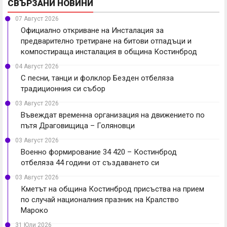
СВЪРЗАНИ НОВИНИ
07 Август 2026
Официално откриване на Инсталация за
предварително третиране на битови отпадъци и
компостираща инсталация в община Костинброд
04 Август 2026
С песни, танци и фолклор Безден отбеляза
традиционния си събор
03 Август 2026
Въвеждат временна организация на движението по
пътя Драговищица – Голяновци
03 Август 2026
Военно формирование 34 420 – Костинброд
отбеляза 44 години от създаването си
03 Август 2026
Кметът на община Костинброд присъства на прием
по случай националния празник на Кралство
Мароко
31 Юли 2026