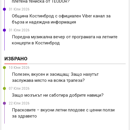
плетена тениска от TEODOR?
31 Юли 2026
Община Костинброд с официален Viber канал за
бърза и надеждна информация
31 Юли 2026
Поредна музикална вечер от програмата на летните
концерти в Костинброд
ИЗБРАНО
10 Юни 2026
Полезен, вкусен и засищащ: Защо нахутът
заслужава място на всяка трапеза?
07 Юли 2026
Защо мозъкът ни саботира добрите навици?
22 Юли 2026
Прасковите – вкусни летни плодове с ценни ползи
за здравето