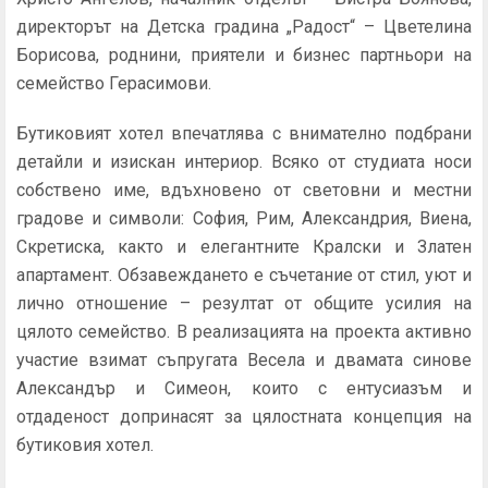
директорът на Детска градина „Радост“ – Цветелина
Борисова, роднини, приятели и бизнес партньори на
семейство Герасимови.
Бутиковият хотел впечатлява с внимателно подбрани
детайли и изискан интериор. Всяко от студиата носи
собствено име, вдъхновено от световни и местни
градове и символи: София, Рим, Александрия, Виена,
Скретиска, както и елегантните Кралски и Златен
апартамент. Обзавеждането е съчетание от стил, уют и
лично отношение – резултат от общите усилия на
цялото семейство. В реализацията на проекта активно
участие взимат съпругата Весела и двамата синове
Александър и Симеон, които с ентусиазъм и
отдаденост допринасят за цялостната концепция на
бутиковия хотел.