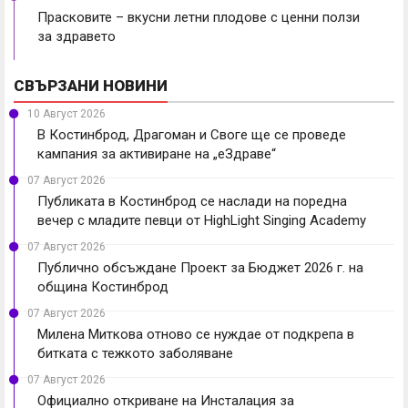
Прасковите – вкусни летни плодове с ценни ползи
за здравето
СВЪРЗАНИ НОВИНИ
10 Август 2026
В Костинброд, Драгоман и Своге ще се проведе
кампания за активиране на „еЗдраве“
07 Август 2026
Публиката в Костинброд се наслади на поредна
вечер с младите певци от HighLight Singing Academy
07 Август 2026
Публично обсъждане Проект за Бюджет 2026 г. на
община Костинброд
07 Август 2026
Милена Миткова отново се нуждае от подкрепа в
битката с тежкото заболяване
07 Август 2026
Официално откриване на Инсталация за