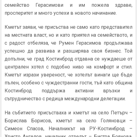
семейство Герасимови и им пожела здраве,
просперитет и много успехи в новото начинание.
Кметът заяви, че присъства не само като представител
на местната власт, но и като приятел на семейството, и
с радост отбеляза, че Румен Герасимов продължава
успешно да развива и разширява своя бизнес. Той
допълни, че град Костинброд отдавна се нуждаеше от
централен хотел с подобно ниво на комфорт и стил.
Кметът изрази увереност, че хотелът винаги ще бъде
пълен, особено с чуждестранни гости, тъй като община
Костинброд поддържа активни връзки и
сътрудничество с редица международни делегации.
На събитието присъстваха и кметът на село Петърч –
Борислав Борисов, кметът на село Голяновци –
Симеон Спасов, Началникът на РУ-Костинброд –
Христо Ангелов, началник отделът – Бистра Боянова,