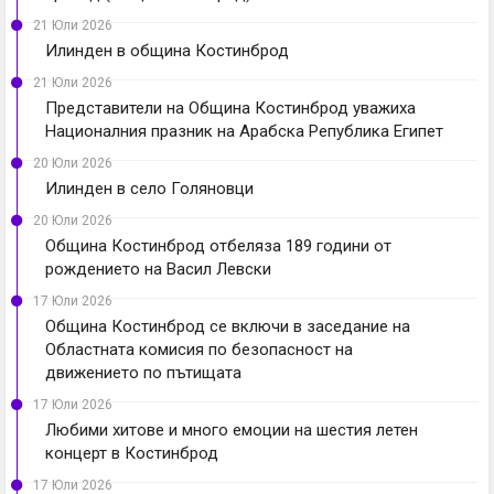
21 Юли 2026
Илинден в община Костинброд
21 Юли 2026
Представители на Община Костинброд уважиха
Националния празник на Арабска Република Египет
20 Юли 2026
Илинден в село Голяновци
20 Юли 2026
Община Костинброд отбеляза 189 години от
рождението на Васил Левски
17 Юли 2026
Община Костинброд се включи в заседание на
Областната комисия по безопасност на
движението по пътищата
17 Юли 2026
Любими хитове и много емоции на шестия летен
концерт в Костинброд
17 Юли 2026