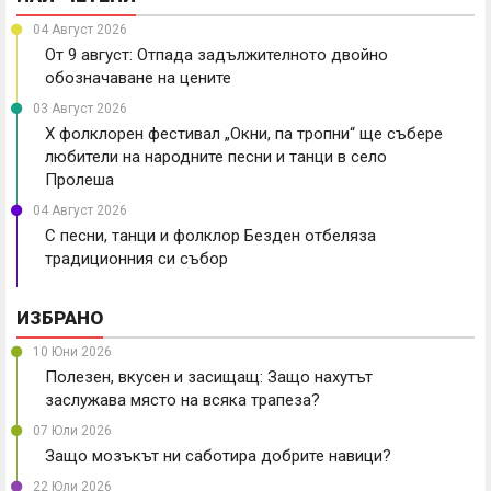
04 Август 2026
От 9 август: Отпада задължителното двойно
обозначаване на цените
03 Август 2026
X фолклорен фестивал „Окни, па тропни“ ще събере
любители на народните песни и танци в село
Пролеша
04 Август 2026
С песни, танци и фолклор Безден отбеляза
традиционния си събор
ИЗБРАНО
10 Юни 2026
Полезен, вкусен и засищащ: Защо нахутът
заслужава място на всяка трапеза?
07 Юли 2026
Защо мозъкът ни саботира добрите навици?
22 Юли 2026