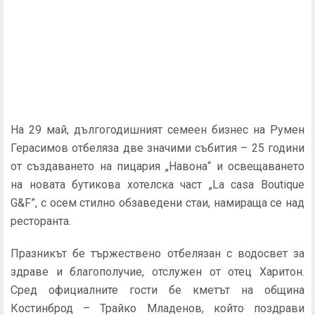
На 29 май, дългогодишният семеен бизнес на Румен
Герасимов отбеляза две значими събития – 25 години
от създаването на пицария „Навона“ и освещаването
на новата бутикова хотелска част „La casa Boutique
G&F”, с осем стилно обзаведени стаи, намираща се над
ресторанта.
Празникът бе тържествено отбелязан с водосвет за
здраве и благополучие, отслужен от отец Харитон.
Сред официалните гости бе кметът на община
Костинброд – Трайко Младенов, който поздрави