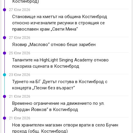
Костинброд)
27 Юли 2026
Становище на кметът на община Костинброд
относно изчезналите рисунки в строящия се
православен храм „Свети Мина“
27 Юли 2026
Язовир „Маслово“ отново беше зарибен
25 Юли 2026
Талантите на HighLight Singing Academy отново
покориха сцената в Костинброд
23 Юли 2026
Турнето на БГ Дуетът гостува в Костинброд с
концерта „Песни без възраст“
21 Юли 2026
Временно ограничение на движението по ул.
„Йордан Йовков“ в Костинброд
21 Юли 2026
Нов хранителен магазин отвори врати в село Бучин
проход (общ. Костинброд)