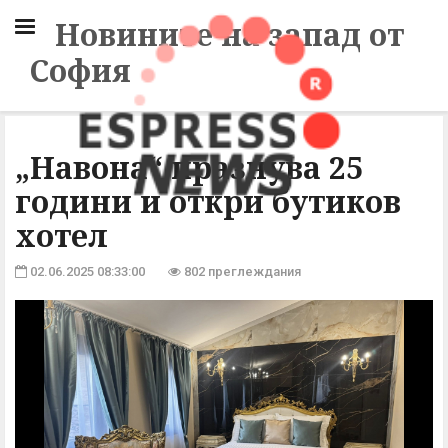
Новините на запад от
София
„Навона“ празнува 25
години и откри бутиков
хотел
02.06.2025 08:33:00
802 преглеждания