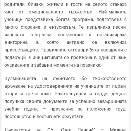
родители, близки, жители и гости на селото станаха
част от емоционалното тържество. Най-малките
ученици представиха богата програма, подготвена с
много старание и ентусиазъм. Те изпълниха песни,
изнесоха театрална постановка и организираха
викторина, в която активно се включиха
присъстващите. Правилните отговори бяха поощрени с
подаръци, а инициативата се превърна в един от най-
очакваните и забавни моменти на празника.
Кулминацията на събитието бе тържественото
връчване на удостоверенията на учениците от първи,
втори и трети клас. Развълнувани и горди, децата
получиха своите документи за успешно завършената
учебна година – признание за положения труд,
постоянство и постигнати резултати.
Директорът на ОУ „Отец Паисий“ – Милена