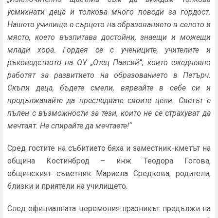
усмихнати деца и толкова много поводи за гордост.
Нашето училище е сърцето на образованието в селото и
място, което възпитава достойни, знаещи и можещи
млади хора. Гордея се с учениците, учителите и
ръководството на ОУ „Отец Паисий“, които ежедневно
работят за развитието на образованието в Петърч.
Скъпи деца, бъдете смели, вярвайте в себе си и
продължавайте да преследвате своите цели. Светът е
пълен с възможности за тези, които не се страхуват да
мечтаят. Не спирайте да мечтаете!“
Сред гостите на събитието бяха и заместник-кметът на
община Костинброд – инж. Теодора Гогова,
общинският съветник Мариела Средкова, родители,
близки и приятели на училището.
След официалната церемония празникът продължи на