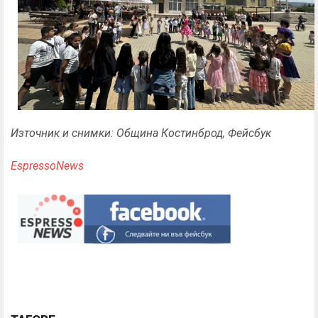
Източник и снимки: Община Костинброд, Фейсбук
EspressoNews