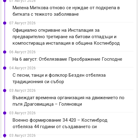
07 Август 2026
Милена Миткова отново се нуждае от подкрепа в
битката с тежкото заболяване
07 Август 2026
Официално откриване на Инсталация за
предварително третиране на битови отпадъци и
компостираща инсталация в община Костинброд
06 Август 2026
На 6 август: Отбелязваме Преображение Господне
04 Август 2026
С песни, танци и фолклор Безден отбеляза
традиционния си събор
03 Август 2026
Въвеждат временна организация на движението по
пътя Драговищица – Голяновци
03 Август 2026
Военно формирование 34 420 – Костинброд
отбеляза 44 години от създаването си
03 Август 2026