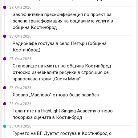
29 Юли 2026
Заключителна пресконференция по проект за
зелена трансформация на социалните услуги в
община Костинброд
28 Юли 2026
Радиокафе гостува в село Петърч (община
Костинброд)
27 Юли 2026
Становище на кметът на община Костинброд
относно изчезналите рисунки в строящия се
православен храм „Свети Мина“
27 Юли 2026
Язовир „Маслово“ отново беше зарибен
25 Юли 2026
Талантите на HighLight Singing Academy отново
покориха сцената в Костинброд
23 Юли 2026
Турнето на БГ Дуетът гостува в Костинброд с