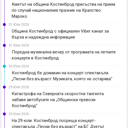
Кметът на община Костинброд присъства на прием
по случай националния празник на Кралство
Мароко
31 Юли 2026
Община Костинброд с официален Viber канал за
бърза и надеждна информация
31 Юли 2026
Поредна музикална вечер от програмата на летните
концерти в Костинброд
30 Юли 2026
Костинброд бе домакин на концерт-спектакъла
„Песни без възраст: Музиката, която не остарява“
29 Юли 2026
Катастрофа на Северната скоростна тангента
забавя автобусите на „Общински превози
Костинброд“
29 Юли 2026
На 29 юли: Костинброд посреща концерт-
спектакъла „Песни без възраст“ на БГ Дуетът