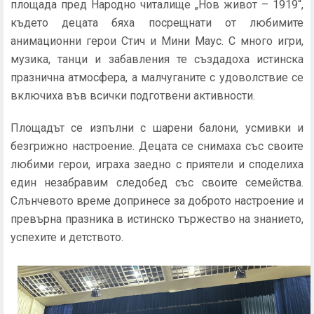
площада пред Народно читалище „Нов живот – 1919“,
където децата бяха посрещнати от любимите
анимационни герои Стич и Мини Маус. С много игри,
музика, танци и забавления те създадоха истинска
празнична атмосфера, а малчуганите с удоволствие се
включиха във всички подготвени активности.
Площадът се изпълни с шарени балони, усмивки и
безгрижно настроение. Децата се снимаха със своите
любими герои, играха заедно с приятели и споделиха
един незабравим следобед със своите семейства.
Слънчевото време допринесе за доброто настроение и
превърна празника в истинско тържество на знанието,
успехите и детството.