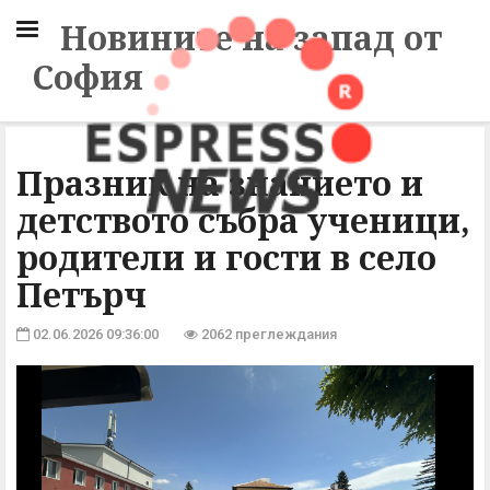
Новините на запад от
София
Празник на знанието и
детството събра ученици,
родители и гости в село
Петърч
02.06.2026 09:36:00
2062 преглеждания