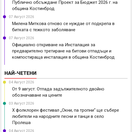
Публично обсъждане Проект за Бюджет 2026 г. на
община Костинброд
07 Август 2026
Милена Миткова отново се нуждае от подкрепа в
битката с тежкото заболяване
07 Август 2026
Официално откриване на Инсталация за
предварително третиране на битови отпадъци и
компостираща инсталация в община Костинброд
НАЙ-ЧЕТЕНИ
04 Август 2026
От 9 август: Отпада задължителното двойно
обозначаване на цените
03 Август 2026
X фолклорен фестивал „Окни, па тропни“ ще събере
любители на народните песни и танци в село
Пролеша
04 Август 2026