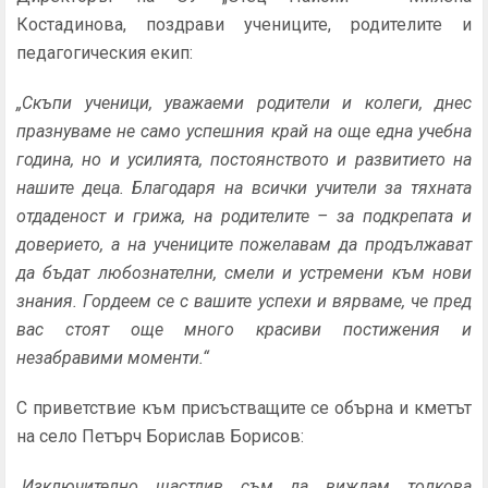
Костадинова, поздрави учениците, родителите и
педагогическия екип:
„Скъпи ученици, уважаеми родители и колеги, днес
празнуваме не само успешния край на още една учебна
година, но и усилията, постоянството и развитието на
нашите деца. Благодаря на всички учители за тяхната
отдаденост и грижа, на родителите – за подкрепата и
доверието, а на учениците пожелавам да продължават
да бъдат любознателни, смели и устремени към нови
знания. Гордеем се с вашите успехи и вярваме, че пред
вас стоят още много красиви постижения и
незабравими моменти.“
С приветствие към присъстващите се обърна и кметът
на село Петърч Борислав Борисов:
„Изключително щастлив съм да виждам толкова