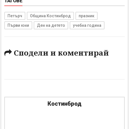
ТАГОВЕ
Петърч
Община Костинброд
празник
Първи юни
Ден на детето
учебна година
Сподели и коментирай
Костинброд