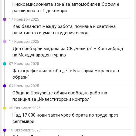
Нискоемисионната зона за автомобили в София е
разширена от 1 декември
17 Ноември 2025
Как балансът между работа, почивка и светлина
пази тялото и ума в студения сезон
17 Ноември 2025
Два сребърни медала за СК „Белица“ – Костинброд
на Международен турнир
07 Ноември 2025
Фотографска изложба „Тя е България – красота в
образи“
04 Ноември 2025
Община Божурище обяви свободна работна
позиция за „Инвеститорски контрол“
30 Октомври 2025
Над 17 000 нови заети чрез бюрата по труда през
септември
10 Октомври 2025