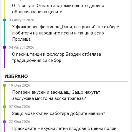
От 9 август: Отпада задължителното двойно
обозначаване на цените
03 Август 2026
X фолклорен фестивал „Окни, па тропни“ ще събере
любители на народните песни и танци в село
Пролеша
04 Август 2026
С песни, танци и фолклор Безден отбеляза
традиционния си събор
ИЗБРАНО
10 Юни 2026
Полезен, вкусен и засищащ: Защо нахутът
заслужава място на всяка трапеза?
07 Юли 2026
Защо мозъкът ни саботира добрите навици?
22 Юли 2026
Прасковите – вкусни летни плодове с ценни ползи