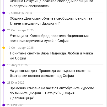
Община Божурище обявява свободни позиции за
експерти и специалисти
10 Октомври 2025
Община Драгоман обявява свободна позиция за
Главен специалист „Екология“
26 Септември 2025
Ученици от Костинброд посетиха Националния
военноисторически музей – София
17 Септември 2025
Почитаме светите Вяра, Надежда, Любов и майка
им София
13 Август 2025
На днешния ден: Провежда се първият полет на
български военен самолет над София
28 Юли 2025
Временно спиране на част от автобусните курсове
по линиите „София – Петърч“ и „София –
Драговищица“
28 Юли 2025