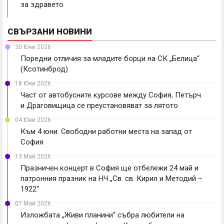
за здравето
СВЪРЗАНИ НОВИНИ
30 Юни 2026
Поредни отличия за младите борци на СК „Белица“
(Ксотинброд)
18 Юни 2026
Част от автобусните курсове между София, Петърч
и Драговищица се преустановяват за лятото
04 Юни 2026
Към 4 юни: Свободни работни места на запад от
София
13 Май 2026
Празничен концерт в София ще отбележи 24 май и
патронния празник на НЧ „Св. св. Кирил и Методий –
1922“
07 Май 2026
Изложбата „Живи планини“ събра любители на