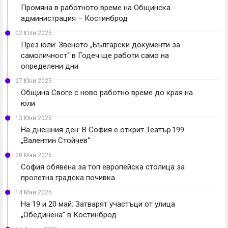
Промяна в работното време на Общинска
администрация – Костинброд
02 Юли 2025
През юли: Звеното „Български документи за
самоличност“ в Годеч ще работи само на
определени дни
27 Юни 2025
Община Своге с ново работно време до края на
юли
13 Юни 2025
На днешния ден: В София е открит Театър 199
„Валентин Стойчев“
28 Май 2025
София обявена за топ европейска столица за
пролетна градска почивка
14 Май 2025
На 19 и 20 май: Затварят участъци от улица
„Обединена“ в Костинброд