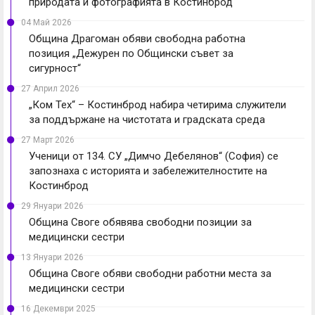
природата и фотографията в Костинброд
04 Май 2026
Община Драгоман обяви свободна работна
позиция „Дежурен по Общински съвет за
сигурност“
27 Април 2026
„Ком Тех“ – Костинброд набира четирима служители
за поддържане на чистотата и градската среда
27 Март 2026
Ученици от 134. СУ „Димчо Дебелянов“ (София) се
запознаха с историята и забележителностите на
Костинброд
29 Януари 2026
Община Своге обявява свободни позиции за
медицински сестри
13 Януари 2026
Община Своге обяви свободни работни места за
медицински сестри
16 Декември 2025