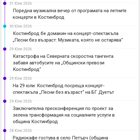
31 Юли 2026
Поредна музикална вечер от програмата на летните
концерти в Костинброд
30 Юли 2026
Костинброд бе домакин на концерт-спектакъла
„Песни без възраст: Музиката, която не остарява“
29 Юли 2026
Катастрофа на Северната скоростна тангента
забавя автобусите на „Общински превози
Костинброд“
29 Юли 2026
На 29 юли: Костинброд посреща концерт-
спектакъла „Песни без възраст“ на БГ Дуетът
29 Юли 2026
Заключителна пресконференция по проект за
зелена трансформация на социалните услуги в
община Костинброд
28 Юли 2026
Радиокафе гостува в село Петърч (община