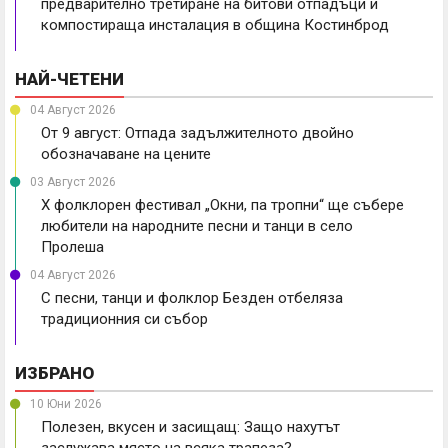
предварително третиране на битови отпадъци и
компостираща инсталация в община Костинброд
НАЙ-ЧЕТЕНИ
04 Август 2026
От 9 август: Отпада задължителното двойно
обозначаване на цените
03 Август 2026
X фолклорен фестивал „Окни, па тропни“ ще събере
любители на народните песни и танци в село
Пролеша
04 Август 2026
С песни, танци и фолклор Безден отбеляза
традиционния си събор
ИЗБРАНО
10 Юни 2026
Полезен, вкусен и засищащ: Защо нахутът