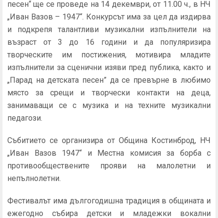
песен“ ще се проведе на 14 декември, от 11.00 ч., в НЧ
„Иван Вазов – 1947“. Конкурсът има за цел да издирва
и подкрепя талантливи музикални изпълнители на
възраст от 3 до 16 години и да популяризира
творческите им постижения, мотивира младите
изпълнители за сценични изяви пред публика, както и
„Парад на детската песен” да се превърне в любимо
място за срещи и творчески контакти на деца,
занимаващи се с музика и на техните музикални
педагози.
Събитието се организира от Община Костинброд, НЧ
„Иван Вазов 1947“ и Местна комисия за борба с
противообществените прояви на малолетни и
непълнолетни.
Фестивалът има дългогодишна традиция в общината и
ежегодно събира детски и младежки вокални