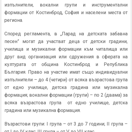
изпълнители, вокални групи и инструментални
формации от Костинброд, София и населени места от
региона.
Според регламента, в „Парад на детската забавна
песен” могат да участват деца от детски градини,
училища и музикални формации към читалища или
друг вид организация или сдружения в сферата на
културата от община Костинброд и Република
България. Право на участие имат също индивидуални
изпълнители – до 4 (четири) от всяка възрастова група
от едно училище, детска градина или музикална
формация; вокални формации (групи) – по 2 (двама) за
всяка възрастова група от едно училище, детска
градина или музикална формация.
Възрастови групи: I група – от 3 до 7 години; II група –
от I до IV клас; III група – от V до VII клас.