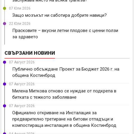
заслужава място на всяка трапеза?
07 Юли 2026
Защо мозъкът ни саботира добрите навици?
22 Юли 2026
Прасковите – вкусни летни плодове с ценни ползи
за здравето
СВЪРЗАНИ НОВИНИ
07 Август 2026
Публично обсъждане Проект за Бюджет 2026 г. на
община Костинброд
07 Август 2026
Милена Миткова отново се нуждае от подкрепа в
битката с тежкото заболяване
07 Август 2026
Официално откриване на Инсталация за
предварително третиране на битови отпадъци и
компостираща инсталация в община Костинброд