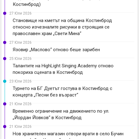
Костинброд)
27 Юли 2026
Становище на кметът на община Костинброд
относно изчезналите рисунки в строящия се
православен храм „Свети Мина“
27 Юли 2026
Язовир „Маслово“ отново беше зарибен
25 Юли 2026
Талантите на HighLight Singing Academy отново
покориха сцената в Костинброд
23 Юли 2026
Турнето на БГ Дуетът гостува в Костинброд с
концерта „Песни без възраст“
21 Юли 2026
Временно ограничение на движението по ул.
„Йордан Йовков“ в Костинброд
21 Юли 2026
Нов хранителен магазин отвори врати в село Бучин