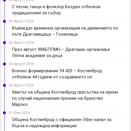
04 Август 2026
С песни, танци и фолклор Безден отбеляза
традиционния си събор
03 Август 2026
Въвеждат временна организация на движението по
пътя Драговищица – Голяновци
03 Август 2026
През август: МКБППМН – Драгоман организира
Лятна академия за деца
03 Август 2026
Военно формирование 34 420 – Костинброд
отбеляза 44 години от създаването си
03 Август 2026
Кметът на община Костинброд присъства на прием
по случай националния празник на Кралство
Мароко
31 Юли 2026
Община Костинброд с официален Viber канал за
бърза и надеждна информация