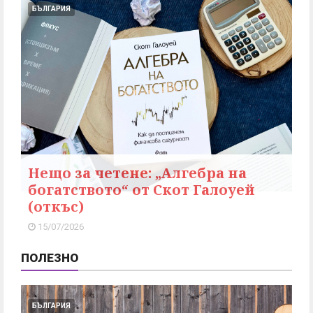
БЪЛГАРИЯ
Нещо за четене: „Алгебра на
богатството“ от Скот Галоуей
(откъс)
15/07/2026
ПОЛЕЗНО
БЪЛГАРИЯ