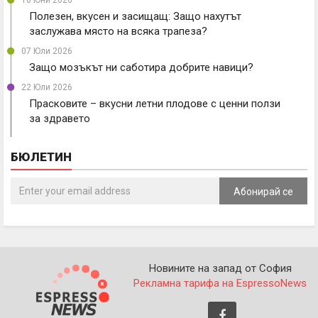
10 Юни 2026
Полезен, вкусен и засищащ: Защо нахутът
заслужава място на всяка трапеза?
07 Юли 2026
Защо мозъкът ни саботира добрите навици?
22 Юли 2026
Прасковите – вкусни летни плодове с ценни ползи
за здравето
БЮЛЕТИН
Абонирай се
Новините на запад от София
Рекламна тарифа на EspressoNews