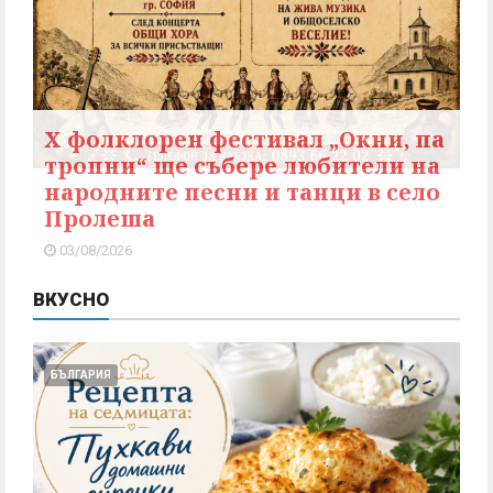
X фолклорен фестивал „Окни, па
тропни“ ще събере любители на
народните песни и танци в село
Пролеша
03/08/2026
ВКУСНО
БЪЛГАРИЯ