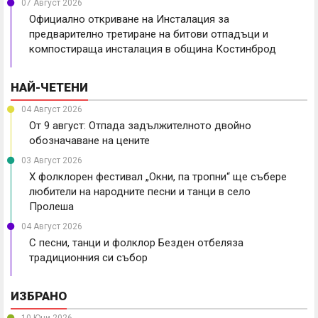
07 Август 2026
Официално откриване на Инсталация за
предварително третиране на битови отпадъци и
компостираща инсталация в община Костинброд
НАЙ-ЧЕТЕНИ
04 Август 2026
От 9 август: Отпада задължителното двойно
обозначаване на цените
03 Август 2026
X фолклорен фестивал „Окни, па тропни“ ще събере
любители на народните песни и танци в село
Пролеша
04 Август 2026
С песни, танци и фолклор Безден отбеляза
традиционния си събор
ИЗБРАНО