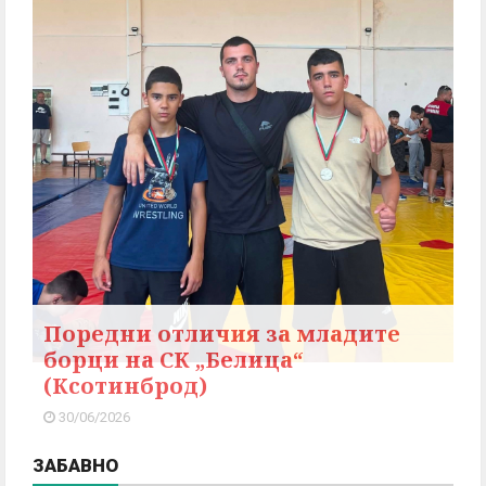
Поредни отличия за младите
борци на СК „Белица“
(Ксотинброд)
30/06/2026
ЗАБАВНО