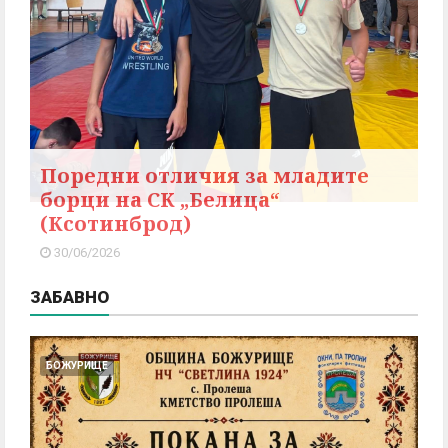
Поредни отличия за младите
борци на СК „Белица“
(Ксотинброд)
30/06/2026
ЗАБАВНО
БОЖУРИЩЕ