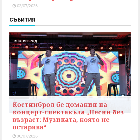
02/07/2026
СЪБИТИЯ
КОСТИНБРОД
Костинброд бе домакин на
концерт-спектакъла „Песни без
възраст: Музиката, която не
остарява“
30/07/2026