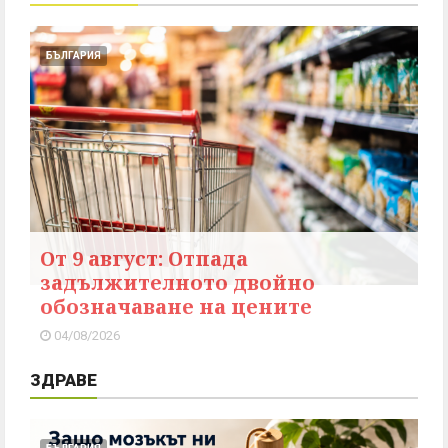
БЪЛГАРИЯ
От 9 август: Отпада
задължителното двойно
обозначаване на цените
04/08/2026
ЗДРАВЕ