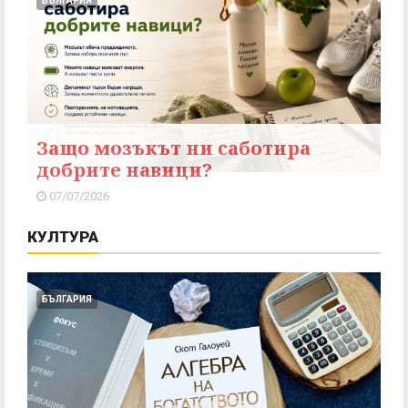
БЪЛГАРИЯ
Защо мозъкът ни саботира
добрите навици?
07/07/2026
КУЛТУРА
БЪЛГАРИЯ