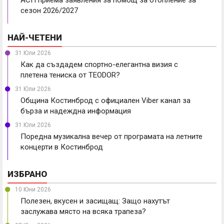
АСП приема заявления за помощ за отопление за
сезон 2026/2027
НАЙ-ЧЕТЕНИ
31 Юли 2026
Как да създадем спортно-елегантна визия с
плетена тениска от TEODOR?
31 Юли 2026
Община Костинброд с официален Viber канал за
бърза и надеждна информация
31 Юли 2026
Поредна музикална вечер от програмата на летните
концерти в Костинброд
ИЗБРАНО
10 Юни 2026
Полезен, вкусен и засищащ: Защо нахутът
заслужава място на всяка трапеза?