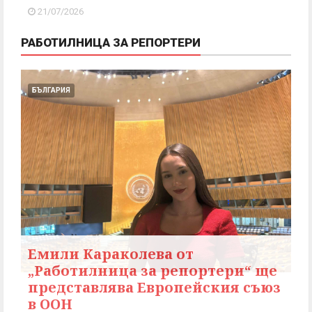
21/07/2026
РАБОТИЛНИЦА ЗА РЕПОРТЕРИ
БЪЛГАРИЯ
Емили Караколева от
„Работилница за репортери“ ще
представлява Европейския съюз
в ООН