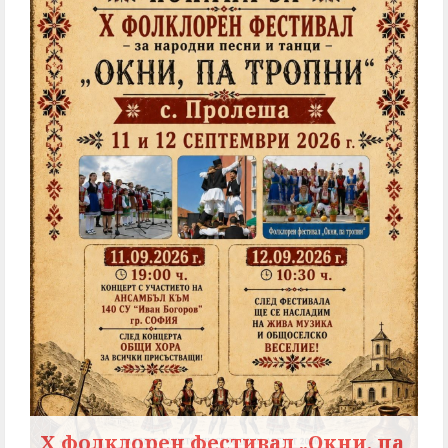
X фолклорен фестивал „Окни, па