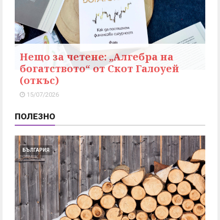
Нещо за четене: „Алгебра на
богатството“ от Скот Галоуей
(откъс)
15/07/2026
ПОЛЕЗНО
БЪЛГАРИЯ