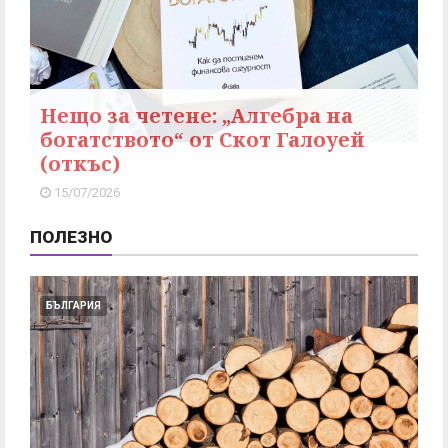
Нещо за четене: „Алгебра на
богатството“ от Скот Галоуей
(откъс)
15/07/2026
ПОЛЕЗНО
БЪЛГАРИЯ