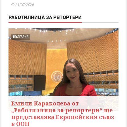
21/07/2026
РАБОТИЛНИЦА ЗА РЕПОРТЕРИ
БЪЛГАРИЯ
Емили Караколева от
„Работилница за репортери“ ще
представлява Европейския съюз
в ООН