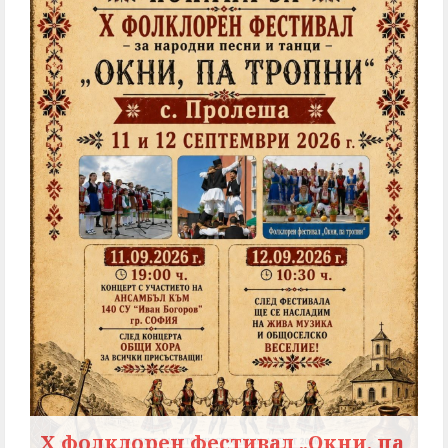
X фолклорен фестивал „Окни, па