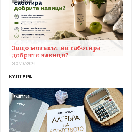
БЪЛГАРИЯ
Защо мозъкът ни саботира
добрите навици?
07/07/2026
КУЛТУРА
БЪЛГАРИЯ