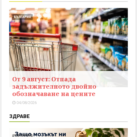
БЪЛГАРИЯ
От 9 август: Отпада
задължителното двойно
обозначаване на цените
04/08/2026
ЗДРАВЕ