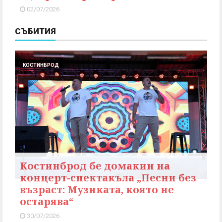
02/07/2026
СЪБИТИЯ
КОСТИНБРОД
Костинброд бе домакин на
концерт-спектакъла „Песни без
възраст: Музиката, която не
остарява“
30/07/2026