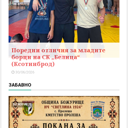
Поредни отличия за младите
борци на СК „Белица“
(Ксотинброд)
30/06/2026
ЗАБАВНО
БОЖУРИЩЕ