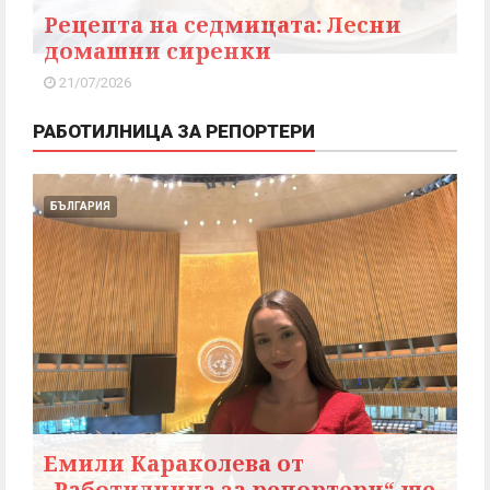
Рецепта на седмицата: Лесни
домашни сиренки
21/07/2026
РАБОТИЛНИЦА ЗА РЕПОРТЕРИ
БЪЛГАРИЯ
Емили Караколева от
„Работилница за репортери“ ще