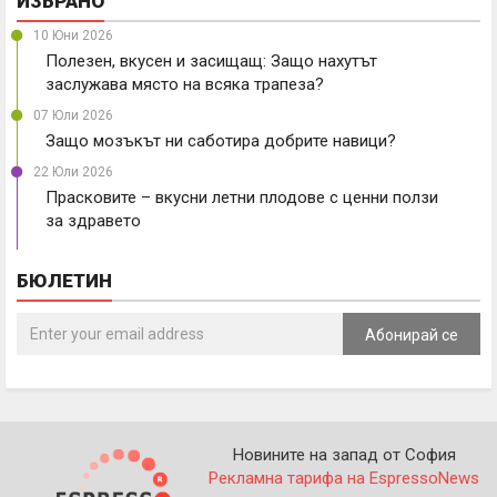
ИЗБРАНО
10 Юни 2026
Полезен, вкусен и засищащ: Защо нахутът
заслужава място на всяка трапеза?
07 Юли 2026
Защо мозъкът ни саботира добрите навици?
22 Юли 2026
Прасковите – вкусни летни плодове с ценни ползи
за здравето
БЮЛЕТИН
Абонирай се
Новините на запад от София
Рекламна тарифа на EspressoNews