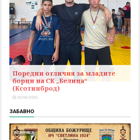
Поредни отличия за младите
борци на СК „Белица“
(Ксотинброд)
30/06/2026
ЗАБАВНО
БОЖУРИЩЕ