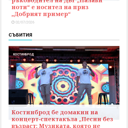
ръководител на ДВГ „Палави
ноти“ е носител на приз
„Добрият пример“
02/07/2026
СЪБИТИЯ
КОСТИНБРОД
Костинброд бе домакин на
концерт-спектакъла „Песни без
възраст: Музиката, която не