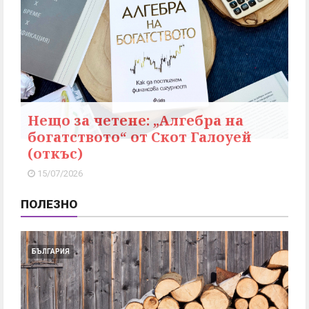
Нещо за четене: „Алгебра на
богатството“ от Скот Галоуей
(откъс)
15/07/2026
ПОЛЕЗНО
БЪЛГАРИЯ