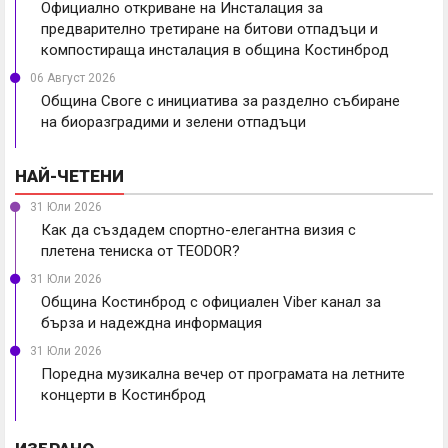
Официално откриване на Инсталация за
предварително третиране на битови отпадъци и
компостираща инсталация в община Костинброд
06 Август 2026
Община Своге с инициатива за разделно събиране
на биоразградими и зелени отпадъци
НАЙ-ЧЕТЕНИ
31 Юли 2026
Как да създадем спортно-елегантна визия с
плетена тениска от TEODOR?
31 Юли 2026
Община Костинброд с официален Viber канал за
бърза и надеждна информация
31 Юли 2026
Поредна музикална вечер от програмата на летните
концерти в Костинброд