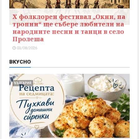
X фолклорен фестивал „Окни, па
тропни“ ще събере любители на
народните песни и танци в село
Пролеша
03/08/2026
ВКУСНО
БЪЛГАРИЯ