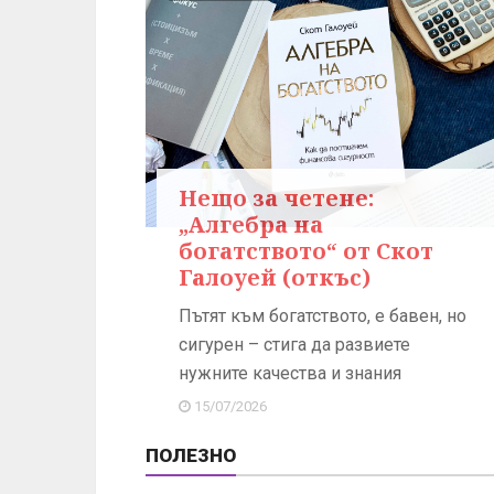
Нещо за четене:
„Алгебра на
богатството“ от Скот
Галоуей (откъс)
Пътят към богатството, е бавен, но
сигурен – стига да развиете
нужните качества и знания
15/07/2026
ПОЛЕЗНО