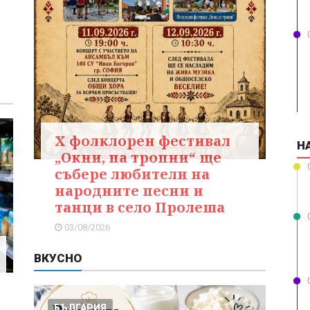
X фолклорен фестивал
Н
„Окни, па тропни“ ще
събере любители на
народните песни и
танци в село Пролеша
03/08/2026
ВКУСНО
БЪЛГАРИЯ