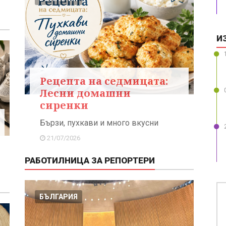
И
Рецепта на седмицата:
Лесни домашни
сиренки
Бързи, пухкави и много вкусни
21/07/2026
РАБОТИЛНИЦА ЗА РЕПОРТЕРИ
БЪЛГАРИЯ