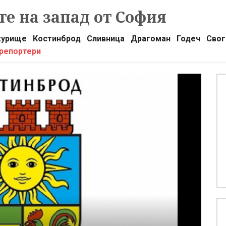
е на запад от София
урище
Костинброд
Сливница
Драгоман
Годеч
Свог
 репортери
К
О
п