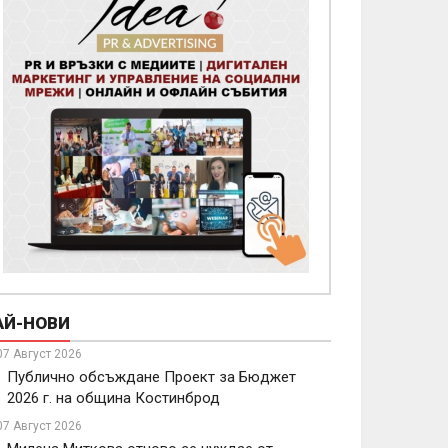
омпостираща инсталация в общ
остинброд
/08/2026
АЙ-НОВИ
07 Август 2026
Публично обсъждане Проект за Бюджет
2026 г. на община Костинброд
07 Август 2026