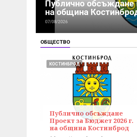
26 г.
Милена Миткова отнов
в битката с тежкото 
07/08/2026
ОБЩЕСТВО
КОСТИНБРОД
Публично обсъждане
Проект за Бюджет 2026 г.
на община Костинброд