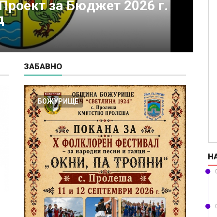
о се нуждае от подкрепа
к
заболяване
К
07
ЗАБАВНО
БОЖУРИЩЕ
Н