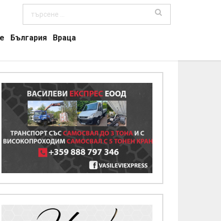
е
България
Враца
ОСТИНБРОД, ОБЩЕСТВО
фициално откриване на Инстала
редварително третиране на бито