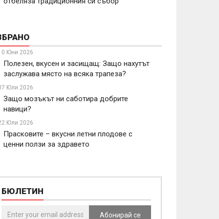
отбеляза традиционния си събор
ЗБРАНО
10 Юни 2026
Полезен, вкусен и засищащ: Защо нахутът
заслужава място на всяка трапеза?
07 Юли 2026
Защо мозъкът ни саботира добрите
навици?
22 Юли 2026
Прасковите – вкусни летни плодове с
ценни ползи за здравето
БЮЛЕТИН
Абонирай се