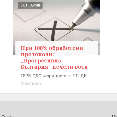
БЪЛГАРИЯ
При 100% обработени
протоколи:
„Прогресивна
България“ печели вота
ГЕРБ-СДС втори, трети са ПП-ДБ
20/04/2026
т София
Ма