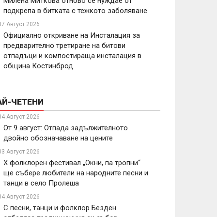
Милена Миткова отново се нуждае от
подкрепа в битката с тежкото заболяване
07 Август 2026
Официално откриване на Инсталация за
предварително третиране на битови
отпадъци и компостираща инсталация в
община Костинброд
АЙ-ЧЕТЕНИ
04 Август 2026
От 9 август: Отпада задължителното
двойно обозначаване на цените
03 Август 2026
X фолклорен фестивал „Окни, па тропни“
ще събере любители на народните песни и
танци в село Пролеша
04 Август 2026
С песни, танци и фолклор Безден