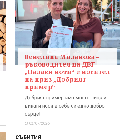
Венелина Миланова –
ръководител на ДВГ
„Палави ноти“ е носител
на приз „Добрият
пример“
Добрият пример има много лица и
винаги носи в себе си едно добро
сърце!
02/07/2026
СЪБИТИЯ