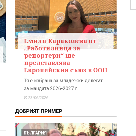
Емили Караколева от
„Работилница за
репортери“ ще
представлява
Европейския съюз в ООН
Тя е избрана за младежки делегат
за мандата 2026-2027 г.
23/06/2026
ДОБРИЯТ ПРИМЕР
БЪЛГАРИЯ