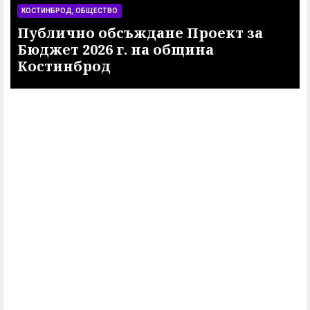
КОСТИНБРОД, ОБЩЕСТВО
т за
Милена Миткова отново се ну
от подкрепа в битката с тежк
заболяване