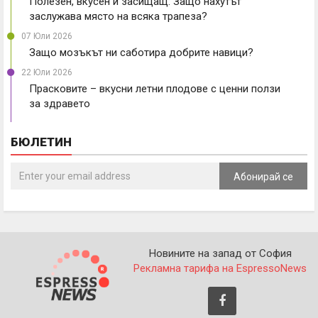
Полезен, вкусен и засищащ: Защо нахутът
заслужава място на всяка трапеза?
07 Юли 2026
Защо мозъкът ни саботира добрите навици?
22 Юли 2026
Прасковите – вкусни летни плодове с ценни ползи
за здравето
БЮЛЕТИН
Абонирай се
Новините на запад от София
Рекламна тарифа на EspressoNews