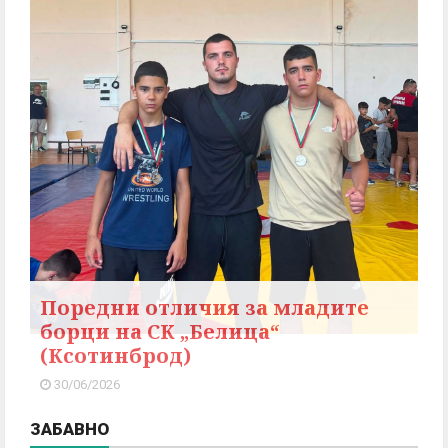
Поредни отличия за младите
борци на СК „Белица“
(Ксотинброд)
30/06/2026
ЗАБАВНО