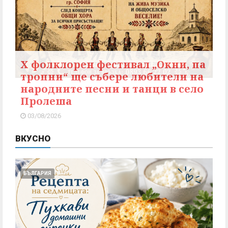
X фолклорен фестивал „Окни, па
тропни“ ще събере любители на
народните песни и танци в село
Пролеша
03/08/2026
ВКУСНО
БЪЛГАРИЯ