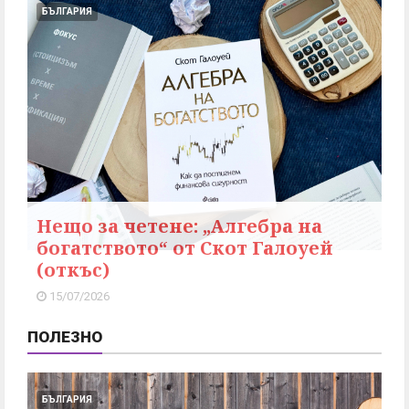
БЪЛГАРИЯ
Нещо за четене: „Алгебра на
богатството“ от Скот Галоуей
(откъс)
15/07/2026
ПОЛЕЗНО
БЪЛГАРИЯ