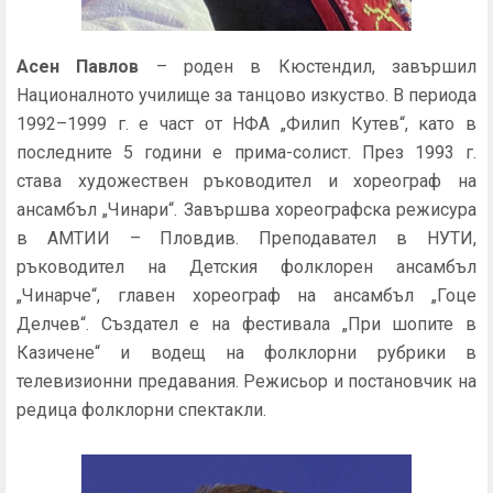
Асен Павлов
– роден в Кюстендил, завършил
Националното училище за танцово изкуство. В периода
1992–1999 г. е част от НФА „Филип Кутев“, като в
последните 5 години е прима-солист. През 1993 г.
става художествен ръководител и хореограф на
ансамбъл „Чинари“. Завършва хореографска режисура
в АМТИИ – Пловдив. Преподавател в НУТИ,
ръководител на Детския фолклорен ансамбъл
„Чинарче“, главен хореограф на ансамбъл „Гоце
Делчев“. Създател е на фестивала „При шопите в
Казичене“ и водещ на фолклорни рубрики в
телевизионни предавания. Режисьор и постановчик на
редица фолклорни спектакли.