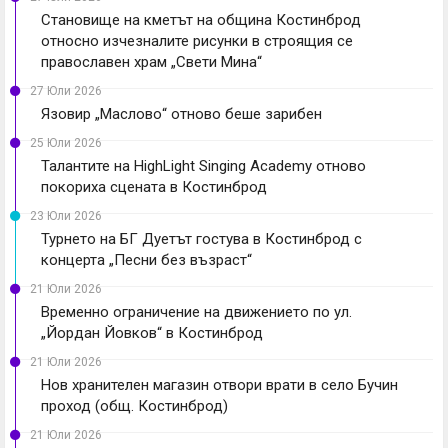
Становище на кметът на община Костинброд
относно изчезналите рисунки в строящия се
православен храм „Свети Мина“
27 Юли 2026
Язовир „Маслово“ отново беше зарибен
25 Юли 2026
Талантите на HighLight Singing Academy отново
покориха сцената в Костинброд
23 Юли 2026
Турнето на БГ Дуетът гостува в Костинброд с
концерта „Песни без възраст“
21 Юли 2026
Временно ограничение на движението по ул.
„Йордан Йовков“ в Костинброд
21 Юли 2026
Нов хранителен магазин отвори врати в село Бучин
проход (общ. Костинброд)
21 Юли 2026