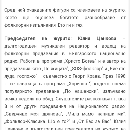
Сред най-очакваните фигури са членовете на журито,
което ще оценява богатото разнообразие от
фолклорни изпълнения. Ето ги и тях:
Председател на журито: Юлия Цанкова
–
дългогодишен музикален редактор и водещ на
фолклорни предавания в Българското национално
радио. Работи в програма „Христо Ботев“ и е автор на
предавания като „По жицата“, „SOS-фолклор“ и „Вие сте
луда, госпожо“ – съвместно с Георг Краев. През 1998
г. се завръща в програма „Хоризонт“, където поема
популярното предаване „По нашенски“, излъчвано
всяка неделя по обяд. Слушателите разпознават гласа
ѝ и от други предавания на Националното радио:
„Свирчице моя, дрянова“, „Мила мамо, напиши ми“,
„Фолклор-Класика. Що е то?“ и „От Вас за Вас“. Юлия
Цанкова е дългогодишен председател на журито на