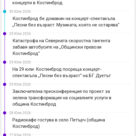
концерти в Костинброд
30 Юли 2026
Костинброд бе домакин на концерт-спектакъла
„Песни без възраст: Музиката, която не остарява“
29 Юли 2026
Катастрофа на Северната скоростна тангента
забавя автобусите на „Общински превози
Костинброд“
29 Юли 2026
На 29 юли: Костинброд посреща концерт-
спектакъла „Песни без възраст“ на БГ Дуетът
29 Юли 2026
Заключителна пресконференция по проект за
зелена трансформация на социалните услуги в
община Костинброд
28 Юли 2026
Радиокафе гостува в село Петърч (община
Костинброд)
27 Юли 2026