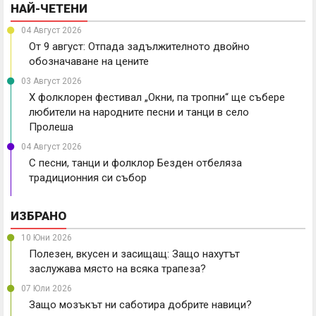
НАЙ-ЧЕТЕНИ
04 Август 2026
От 9 август: Отпада задължителното двойно
обозначаване на цените
03 Август 2026
X фолклорен фестивал „Окни, па тропни“ ще събере
любители на народните песни и танци в село
Пролеша
04 Август 2026
С песни, танци и фолклор Безден отбеляза
традиционния си събор
ИЗБРАНО
10 Юни 2026
Полезен, вкусен и засищащ: Защо нахутът
заслужава място на всяка трапеза?
07 Юли 2026
Защо мозъкът ни саботира добрите навици?