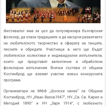
Фестивалът има за цел да популяризира българския
фолклор, да опази традициите и да насърчи развитието
на любителското творчество в сферата на танците,
песните и обредите. Участници в него ще бъдат
любителски колективи и индивидуални изпълнители,
които ще представят автентични и обработени
фолклорни изпълнения. Всички състави от община
Костинброд ще вземат участие извън конкурсната
програма.
Организатори на МФФ „Шопски наниз“ са: Община
Костинброд, НЧ „Иван Вазов1947”, НЧ „Св. Св. Кирил и
Методий 1890” и НЧ „Заря 1914”, с любезното