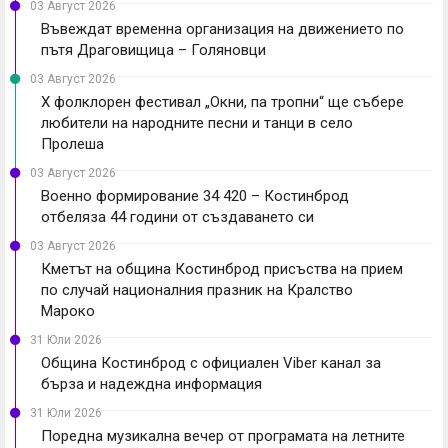
03 Август 2026
Въвеждат временна организация на движението по
пътя Драговищица – Голяновци
03 Август 2026
X фолклорен фестивал „Окни, па тропни“ ще събере
любители на народните песни и танци в село
Пролеша
03 Август 2026
Военно формирование 34 420 – Костинброд
отбеляза 44 години от създаването си
03 Август 2026
Кметът на община Костинброд присъства на прием
по случай националния празник на Кралство
Мароко
31 Юли 2026
Община Костинброд с официален Viber канал за
бърза и надеждна информация
31 Юли 2026
Поредна музикална вечер от програмата на летните