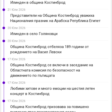
Илинден в община Костинброд
21 Юли 2026
Представители на Община Костинброд уважиха
Националния празник на Арабска Република Египет
20 Юли 2026
Илинден в село Голяновци
20 Юли 2026
Община Костинброд отбеляза 189 години от
рождението на Васил Левски
17 Юли 2026
Община Костинброд се включи в заседание на
Областната комисия по безопасност на
движението по пътищата
17 Юли 2026
Любими хитове и много емоции на шестия летен
концерт в Костинброд
17 Юли 2026
Община Костинброд призовава за повишено
внимание през пожароопасния сезон