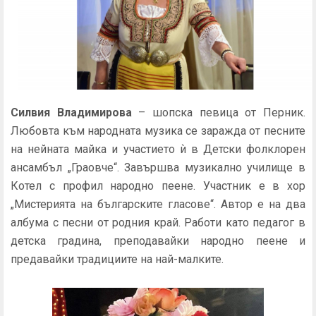
Силвия Владимирова
– шопска певица от Перник.
Любовта към народната музика се заражда от песните
на нейната майка и участието ѝ в Детски фолклорен
ансамбъл „Граовче“. Завършва музикално училище в
Котел с профил народно пеене. Участник е в хор
„Мистерията на българските гласове“. Автор е на два
албума с песни от родния край. Работи като педагог в
детска градина, преподавайки народно пеене и
предавайки традициите на най-малките.