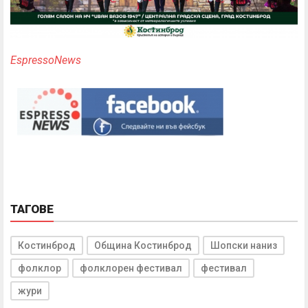
EspressoNews
ТАГОВЕ
Костинброд
Община Костинброд
Шопски наниз
фолклор
фолклорен фестивал
фестивал
жури