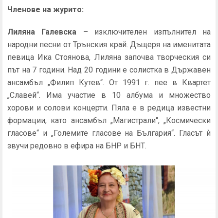
Членове на журито:
Лиляна Галевска
– изключителен изпълнител на
народни песни от Трънския край. Дъщеря на именитата
певица Ика Стоянова, Лиляна започва творческия си
път на 7 години. Над 20 години е солистка в Държавен
ансамбъл „Филип Кутев“. От 1991 г. пее в Квартет
„Славей“. Има участие в 10 албума и множество
хорови и солови концерти. Пяла е в редица известни
формации, като ансамбъл „Магистрали“, „Космически
гласове“ и „Големите гласове на България“. Гласът ѝ
звучи редовно в ефира на БНР и БНТ.