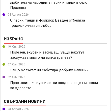
любители на народните песни и танци в село
Пролеша
04 Август 2026
С песни, танци и фолклор Безден отбеляза
традиционния си събор
ИЗБРАНО
10 Юни 2026
Полезен, вкусен и засищащ: Защо нахутът
заслужава място на всяка трапеза?
07 Юли 2026
Защо мозъкът ни саботира добрите навици?
22 Юли 2026
Прасковите – вкусни летни плодове с ценни ползи
за здравето
СВЪРЗАНИ НОВИНИ
03 Август 2026