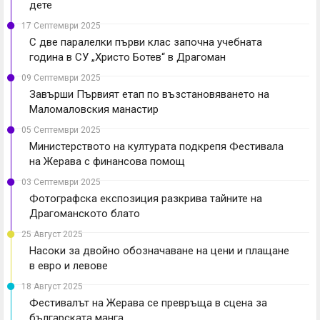
дете
17 Септември 2025
С две паралелки първи клас започна учебната
година в СУ „Христо Ботев“ в Драгоман
09 Септември 2025
Завърши Първият етап по възстановяването на
Маломаловския манастир
05 Септември 2025
Министерството на културата подкрепя Фестивала
на Жерава с финансова помощ
03 Септември 2025
Фотографска експозиция разкрива тайните на
Драгоманското блато
25 Август 2025
Насоки за двойно обозначаване на цени и плащане
в евро и левове
18 Август 2025
Фестивалът на Жерава се превръща в сцена за
българската манга