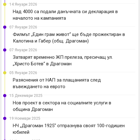
14 Януари 2026
Над 4000 са подали данъчната си декларация в
началото на кампанията
07 Януари 2026
Филмът „Един грам живот“ ще бъде прожектиран в
Калотина и Габер (общ. Драгоман)
07 Януари 2026
Затварят временно ЖП прелеза, пресичащ ул.
„Христо Ботев“ в Драгоман
05 Януари 2026
Разяснения от НАП за плащанията след
въвеждането на еврото
15 Декември 2025
Нов проект в сектора на социалните услуги в
община Драгоман
19 Ноември 2025
НЧ „Драгоман 1925“ отпразнува своят 100-годишен
юбилей