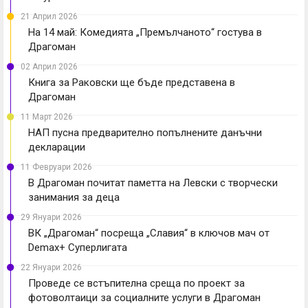
21 Април 2026
На 14 май: Комедията „Премълчаното“ гостува в
Драгоман
02 Април 2026
Книга за Раковски ще бъде представена в
Драгоман
11 Март 2026
НАП пусна предварително попълнените данъчни
декларации
11 Февруари 2026
В Драгоман почитат паметта на Левски с творчески
занимания за деца
29 Януари 2026
ВК „Драгоман“ посреща „Славия“ в ключов мач от
Demax+ Суперлигата
22 Януари 2026
Проведе се встъпителна среща по проект за
фотоволтаици за социалните услуги в Драгоман