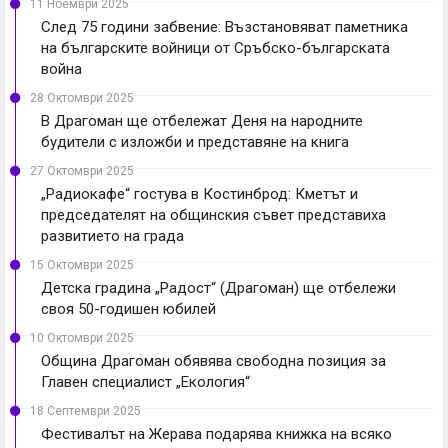
11 Ноември 2025
След 75 години забвение: Възстановяват паметникa
на българските войници от Сръбско-българската
война
28 Октомври 2025
В Драгоман ще отбележат Деня на народните
будители с изложби и представяне на книга
27 Октомври 2025
„Радиокафе“ гостува в Костинброд: Кметът и
председателят на общинския съвет представиха
развитието на града
15 Октомври 2025
Детска градина „Радост“ (Драгоман) ще отбележи
своя 50-годишен юбилей
10 Октомври 2025
Община Драгоман обявява свободна позиция за
Главен специалист „Екология“
18 Септември 2025
Фестивалът на Жерава подарява книжка на всяко