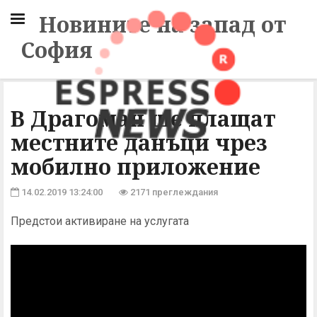
Новините на запад от
София
В Драгоман ще плащат
местните данъци чрез
мобилно приложение
14.02.2019 13:24:00
2171 преглеждания
Предстои активиране на услугата