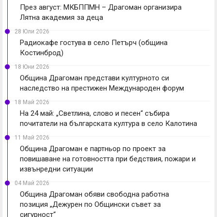
През август: МКБППМН – Драгоман организира
Лятна академия за деца
28 Юли 2026
Радиокафе гостува в село Петърч (община
Костинброд)
18 Юни 2026
Община Драгоман представи културното си
наследство на престижен Международен форум
18 Май 2026
На 24 май: „Светлина, слово и песен“ събира
почитатели на българската култура в село Калотина
11 Май 2026
Община Драгоман е партньор по проект за
повишаване на готовността при бедствия, пожари и
извънредни ситуации
04 Май 2026
Община Драгоман обяви свободна работна
позиция „Дежурен по Общински съвет за
сигурност“