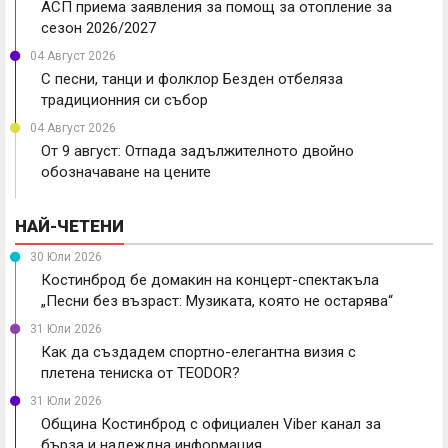
АСП приема заявления за помощ за отопление за
сезон 2026/2027
04 Август 2026
С песни, танци и фолклор Безден отбеляза
традиционния си събор
04 Август 2026
От 9 август: Отпада задължителното двойно
обозначаване на цените
НАЙ-ЧЕТЕНИ
30 Юли 2026
Костинброд бе домакин на концерт-спектакъла
„Песни без възраст: Музиката, която не остарява“
31 Юли 2026
Как да създадем спортно-елегантна визия с
плетена тениска от TEODOR?
31 Юли 2026
Община Костинброд с официален Viber канал за
бърза и надеждна информация