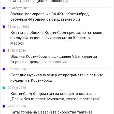
пътя Драговищица – Голяновци
03 Август 2026
Военно формирование 34 420 – Костинброд
отбеляза 44 години от създаването си
03 Август 2026
Кметът на община Костинброд присъства на прием
по случай националния празник на Кралство
Мароко
31 Юли 2026
Община Костинброд с официален Viber канал за
бърза и надеждна информация
31 Юли 2026
Поредна музикална вечер от програмата на летните
концерти в Костинброд
30 Юли 2026
Костинброд бе домакин на концерт-спектакъла
„Песни без възраст: Музиката, която не остарява“
29 Юли 2026
Катастрофа на Северната скоростна тангента