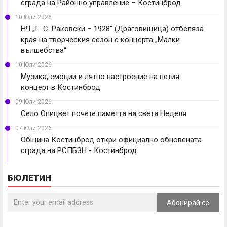
сграда на Районно управление – Костинброд
10 Юли 2026
НЧ „Г. С. Раковски – 1928“ (Драговищица) отбеляза
края на творческия сезон с концерта „Малки
вълшебства“
10 Юли 2026
Музика, емоции и лятно настроение на петия
концерт в Костинброд
09 Юли 2026
Село Опицвет почете паметта на света Неделя
07 Юли 2026
Община Костинброд откри официално обновената
сграда на РСПБЗН - Костинброд
БЮЛЕТИН
Абонирай се