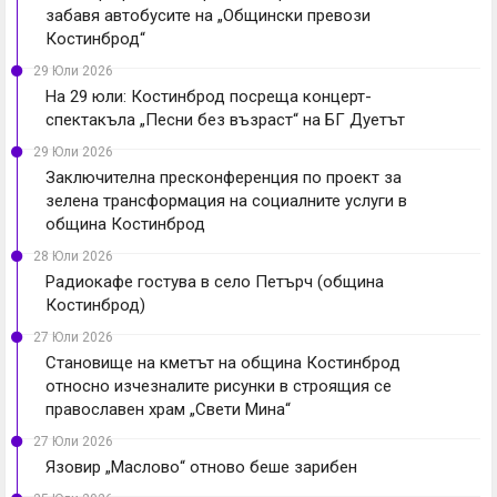
забавя автобусите на „Общински превози
Костинброд“
29 Юли 2026
На 29 юли: Костинброд посреща концерт-
спектакъла „Песни без възраст“ на БГ Дуетът
29 Юли 2026
Заключителна пресконференция по проект за
зелена трансформация на социалните услуги в
община Костинброд
28 Юли 2026
Радиокафе гостува в село Петърч (община
Костинброд)
27 Юли 2026
Становище на кметът на община Костинброд
относно изчезналите рисунки в строящия се
православен храм „Свети Мина“
27 Юли 2026
Язовир „Маслово“ отново беше зарибен