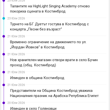
25 Юли 2026
Талантите на HighLight Singing Academy отново
покориха сцената в Костинброд
23 Юли 2026
Турнето на БГ Дуетът гостува в Костинброд с
концерта „Песни без възраст“
21 Юли 2026
Временно ограничение на движението по ул.
„Йордан Йовков“ в Костинброд
21 Юли 2026
Нов хранителен магазин отвори врати в село Бучин
проход (общ. Костинброд)
21 Юли 2026
Илинден в община Костинброд
21 Юли 2026
Представители на Община Костинброд уважиха
Националния празник на Арабска Република Египет
20 Юли 2026
Илинден в село Голяновци