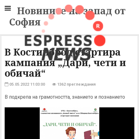
Новините на запад от
София
В Костинброд стартира
кампания „Дари, чети и
обичай“
05.05.2022 11:03:00
1362 преглеждания
В подкрепа на грамотността, знанието и познанието