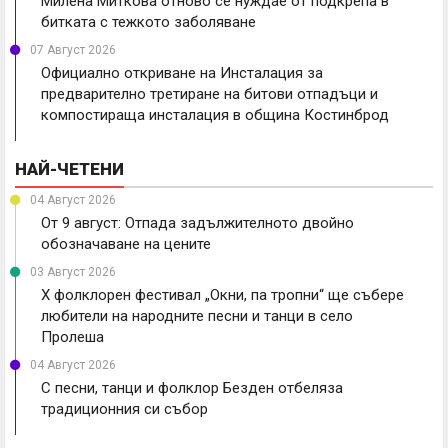
Милена Миткова отново се нуждае от подкрепа в
битката с тежкото заболяване
07 Август 2026
Официално откриване на Инсталация за
предварително третиране на битови отпадъци и
компостираща инсталация в община Костинброд
НАЙ-ЧЕТЕНИ
04 Август 2026
От 9 август: Отпада задължителното двойно
обозначаване на цените
03 Август 2026
X фолклорен фестивал „Окни, па тропни“ ще събере
любители на народните песни и танци в село
Пролеша
04 Август 2026
С песни, танци и фолклор Безден отбеляза
традиционния си събор