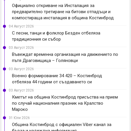
Официално откриване на Инсталация за
предварително третиране на битови отпадъци и
компостираща инсталация в община Костинброд
04 Август 2026
С песни, танци и фолклор Безден отбеляза
традиционния си събор
03 Август 2026
Въвеждат временна организация на движението по
пътя Драговищица – Голяновци
03 Август 2026
Военно формирование 34 420 – Костинброд
отбеляза 44 години от създаването си
03 Август 2026
Кметът на община Костинброд присъства на прием
по случай националния празник на Кралство
Мароко
31 Юли 2026
Община Костинброд с официален Viber канал за
бърза и надеждна информация