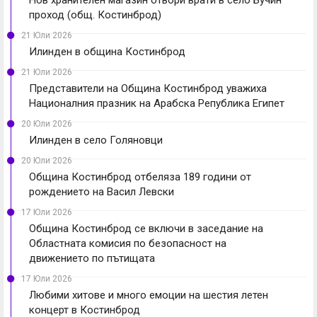
Нов хранителен магазин отвори врати в село Бучин
проход (общ. Костинброд)
21 Юли 2026
Илинден в община Костинброд
21 Юли 2026
Представители на Община Костинброд уважиха
Националния празник на Арабска Република Египет
20 Юли 2026
Илинден в село Голяновци
20 Юли 2026
Община Костинброд отбеляза 189 години от
рождението на Васил Левски
17 Юли 2026
Община Костинброд се включи в заседание на
Областната комисия по безопасност на
движението по пътищата
17 Юли 2026
Любими хитове и много емоции на шестия летен
концерт в Костинброд