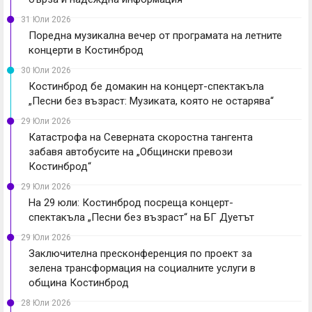
31 Юли 2026
Поредна музикална вечер от програмата на летните
концерти в Костинброд
30 Юли 2026
Костинброд бе домакин на концерт-спектакъла
„Песни без възраст: Музиката, която не остарява“
29 Юли 2026
Катастрофа на Северната скоростна тангента
забавя автобусите на „Общински превози
Костинброд“
29 Юли 2026
На 29 юли: Костинброд посреща концерт-
спектакъла „Песни без възраст“ на БГ Дуетът
29 Юли 2026
Заключителна пресконференция по проект за
зелена трансформация на социалните услуги в
община Костинброд
28 Юли 2026