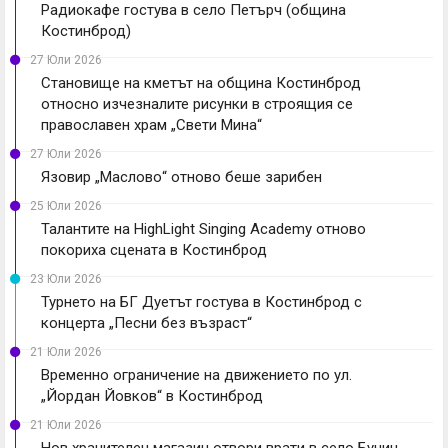
Радиокафе гостува в село Петърч (община
Костинброд)
27 Юли 2026
Становище на кметът на община Костинброд
относно изчезналите рисунки в строящия се
православен храм „Свети Мина“
27 Юли 2026
Язовир „Маслово“ отново беше зарибен
25 Юли 2026
Талантите на HighLight Singing Academy отново
покориха сцената в Костинброд
23 Юли 2026
Турнето на БГ Дуетът гостува в Костинброд с
концерта „Песни без възраст“
21 Юли 2026
Временно ограничение на движението по ул.
„Йордан Йовков“ в Костинброд
21 Юли 2026