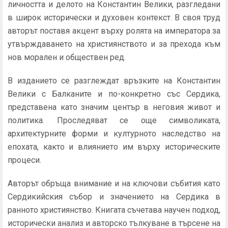
личността и делото на Константин Велики, разгледани
в широк исторически и духовен контекст. В своя труд
авторът поставя акцент върху ролята на императора за
утвърждаването на християнството и за прехода към
нов морален и обществен ред.
В изданието се разглеждат връзките на Константин
Велики с Балканите и по-конкретно със Сердика,
представена като значим център в неговия живот и
политика. Проследяват се още символиката,
архитектурните форми и културното наследство на
епохата, както и влиянието им върху историческите
процеси.
Авторът обръща внимание и на ключови събития като
Сердикийския събор и значението на Сердика в
ранното християнство. Книгата съчетава научен подход,
исторически анализ и авторско тълкуване в търсене на