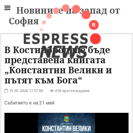
Новините на запад от
София
В Костинброд ще бъде
представена книгата
„Константин Велики и
пътят към Бога“
15.05.2026 17:37:00
418 преглеждания
Събитието е на 21 май