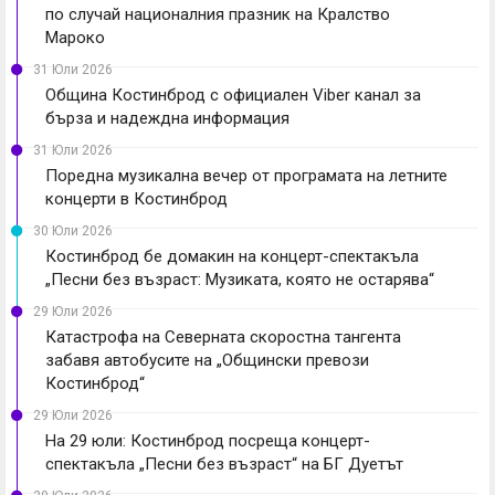
по случай националния празник на Кралство
Мароко
31 Юли 2026
Община Костинброд с официален Viber канал за
бърза и надеждна информация
31 Юли 2026
Поредна музикална вечер от програмата на летните
концерти в Костинброд
30 Юли 2026
Костинброд бе домакин на концерт-спектакъла
„Песни без възраст: Музиката, която не остарява“
29 Юли 2026
Катастрофа на Северната скоростна тангента
забавя автобусите на „Общински превози
Костинброд“
29 Юли 2026
На 29 юли: Костинброд посреща концерт-
спектакъла „Песни без възраст“ на БГ Дуетът