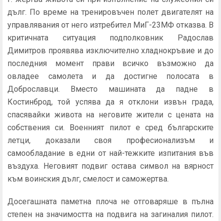
дълг. По време на тренировъчен полет двигателят на
управлявания от него изтребител МиГ-23МФ отказва. В
критичната ситуация подполковник Радослав
Димитров проявява изключително хладнокръвие и до
последния момент прави всичко възможно да
овладее самолета и да достигне полосата в
Доброславци. Вместо машината да падне в
Костинброд, той успява да я отклони извън града,
спасявайки живота на неговите жители с цената на
собствения си. Военният пилот е сред българските
летци, доказали своя професионализъм и
самообладание в едни от най-тежките изпитания във
въздуха. Неговият подвиг остава символ на вярност
към воинския дълг, смелост и саможертва.
Досегашната паметна плоча не отговаряше в пълна
степен на значимостта на подвига на загиналия пилот.