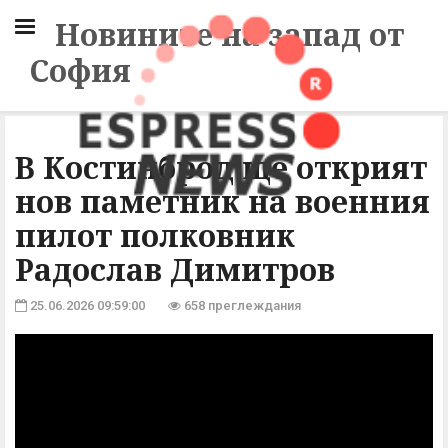
Новините на запад от
София
В Костинброд ще открият
нов паметник на военния
пилот полковник
Радослав Димитров
25.06.2026 09:59:00
658 преглеждания