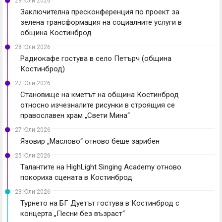
29 Юли 2026
Заключителна пресконференция по проект за
зелена трансформация на социалните услуги в
община Костинброд
28 Юли 2026
Радиокафе гостува в село Петърч (община
Костинброд)
27 Юли 2026
Становище на кметът на община Костинброд
относно изчезналите рисунки в строящия се
православен храм „Свети Мина“
27 Юли 2026
Язовир „Маслово“ отново беше зарибен
25 Юли 2026
Талантите на HighLight Singing Academy отново
покориха сцената в Костинброд
23 Юли 2026
Турнето на БГ Дуетът гостува в Костинброд с
концерта „Песни без възраст“