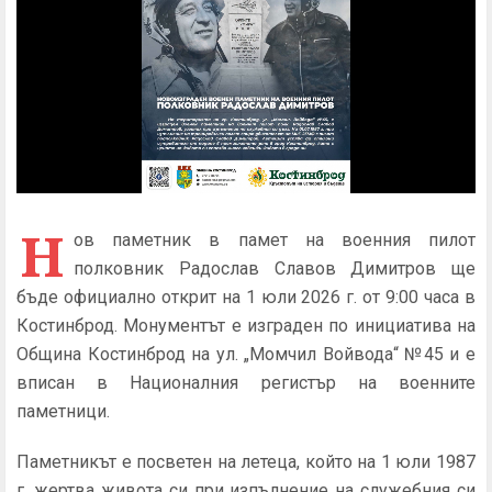
Н
ов паметник в памет на военния пилот
полковник Радослав Славов Димитров ще
бъде официално открит на 1 юли 2026 г. от 9:00 часа в
Костинброд. Монументът е изграден по инициатива на
Община Костинброд на ул. „Момчил Войвода“ №45 и е
вписан в Националния регистър на военните
паметници.
Паметникът е посветен на летеца, който на 1 юли 1987
г. жертва живота си при изпълнение на служебния си