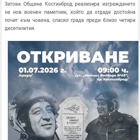
Затова Община Костинброд реализира изграждането
на нов военен паметник, който да отдаде достойна
почит към човека, спасил града преди близо четири
десетилетия.