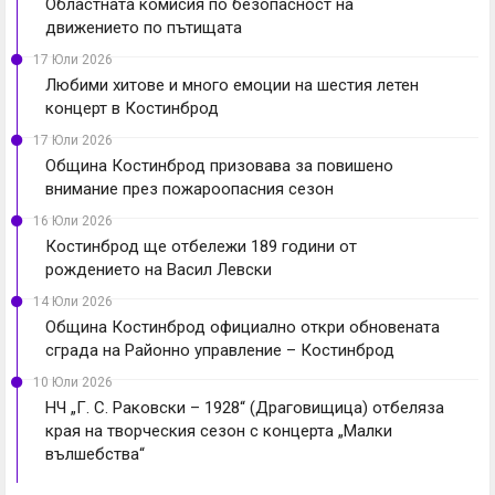
Областната комисия по безопасност на
движението по пътищата
17 Юли 2026
Любими хитове и много емоции на шестия летен
концерт в Костинброд
17 Юли 2026
Община Костинброд призовава за повишено
внимание през пожароопасния сезон
16 Юли 2026
Костинброд ще отбележи 189 години от
рождението на Васил Левски
14 Юли 2026
Община Костинброд официално откри обновената
сграда на Районно управление – Костинброд
10 Юли 2026
НЧ „Г. С. Раковски – 1928“ (Драговищица) отбеляза
края на творческия сезон с концерта „Малки
вълшебства“