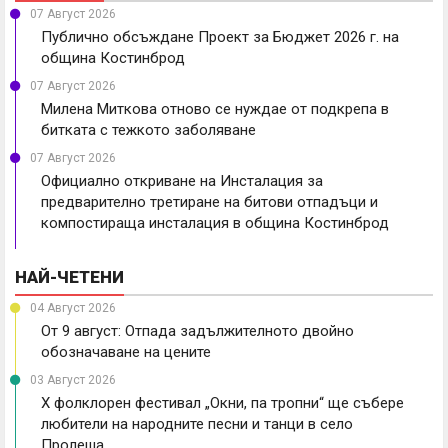
07 Август 2026
Публично обсъждане Проект за Бюджет 2026 г. на
община Костинброд
07 Август 2026
Милена Миткова отново се нуждае от подкрепа в
битката с тежкото заболяване
07 Август 2026
Официално откриване на Инсталация за
предварително третиране на битови отпадъци и
компостираща инсталация в община Костинброд
НАЙ-ЧЕТЕНИ
04 Август 2026
От 9 август: Отпада задължителното двойно
обозначаване на цените
03 Август 2026
X фолклорен фестивал „Окни, па тропни“ ще събере
любители на народните песни и танци в село
Пролеша