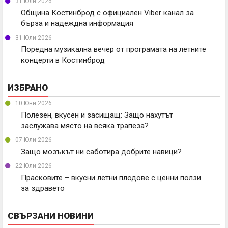
31 Юли 2026
Община Костинброд с официален Viber канал за
бърза и надеждна информация
31 Юли 2026
Поредна музикална вечер от програмата на летните
концерти в Костинброд
ИЗБРАНО
10 Юни 2026
Полезен, вкусен и засищащ: Защо нахутът
заслужава място на всяка трапеза?
07 Юли 2026
Защо мозъкът ни саботира добрите навици?
22 Юли 2026
Прасковите – вкусни летни плодове с ценни ползи
за здравето
СВЪРЗАНИ НОВИНИ