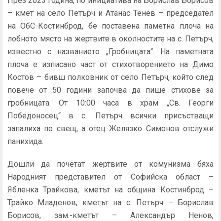
През 2023 година, по инициатива на Борислав Борисов
– кмет на село Петърч и Атанас Тенев – председател
на ОбС-Костинброд, бе поставена паметна плоча на
лобното място на жертвите в околностите на с. Петърч,
известно с названието „Гробницата“. На паметната
плоча е изписано част от стихотворението на Димо
Костов – бивш полковник от село Петърч, който след
повече от 50 години започва да пише стихове за
гробницата. От 10:00 часа в храм „Св. Георги
Победоносец“ в с. Петърч всички присъстващи
запалиха по свещ, а отец Желязко Симонов отслужи
панихида.
Дошли да почетат жертвите от комунизма бяха
Народният представител от Софийска област –
Ябленка Трайкова, кметът на община Костинброд –
Трайко Младенов, кметът на с. Петърч – Борислав
Борисов, зам.-кметът – Александър Ненов,