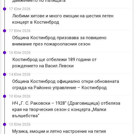
движението по пътищата
17 Юли 2026
Любими хитове и много емоции на шестия летен
концерт в Костинброд
17 Юли 2026
Община Костинброд призовава за повишено
внимание през пожароопасния сезон
16 Юли 2026
Костинброд ще отбележи 189 години от
рождението на Васил Левски
14 Юли 2026
Община Костинброд официално откри обновената
сграда на Районно управление – Костинброд
10 Юли 2026
НЧ „Г. С. Раковски – 1928“ (Драговищица) отбеляза
края на творческия сезон с концерта „Малки
вълшебства“
10 Юли 2026
Музика, емоции и лятно настроение на петия