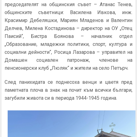
председателят на общинския съвет – Атанас Тенев,
общинските съветници: Василена Ивкова, инж.
Красимир Дебеляшки, Мариян Младенов и Валентин
Делчев, Милена Костадинова – директор на ОУ „Отец
Паисий“, Бистра Боянова – началник отдел
„Образование, младежки политики, спорт, култура и
социални дейности“, Росица Лазарова – управител на
Домашен социален патронаж, членове на
пенсионерски клуб „Люляк“ и жители на село Петърч.
След панихидата се поднесоха венци и цветя пред
паметната плоча в знак на почит към всички българи,
загубили живота си в периода 1944-1945 година.