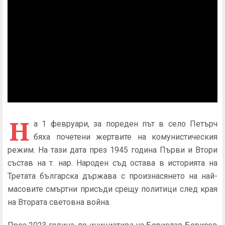
Н
а 1 февруари, за пореден път в село Петърч
бяха почетени жертвите на комунистическия
режим. На тази дата през 1945 година Първи и Втори
състав на т. нар. Народен съд остава в историята на
Третата българска държава с произнасянето на най-
масовите смъртни присъди срещу политици след края
на Втората световна война.