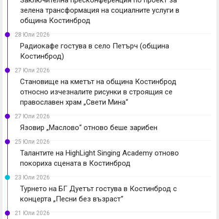
зелена трансформация на социалните услуги в
община Костинброд
28 Юли 2026
Радиокафе гостува в село Петърч (община
Костинброд)
27 Юли 2026
Становище на кметът на община Костинброд
относно изчезналите рисунки в строящия се
православен храм „Свети Мина“
27 Юли 2026
Язовир „Маслово“ отново беше зарибен
25 Юли 2026
Талантите на HighLight Singing Academy отново
покориха сцената в Костинброд
23 Юли 2026
Турнето на БГ Дуетът гостува в Костинброд с
концерта „Песни без възраст“
21 Юли 2026