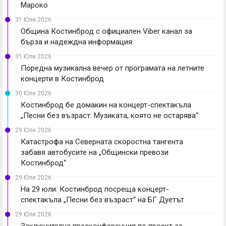
Мароко
31 Юли 2026
Община Костинброд с официален Viber канал за
бърза и надеждна информация
31 Юли 2026
Поредна музикална вечер от програмата на летните
концерти в Костинброд
30 Юли 2026
Костинброд бе домакин на концерт-спектакъла
„Песни без възраст: Музиката, която не остарява“
29 Юли 2026
Катастрофа на Северната скоростна тангента
забавя автобусите на „Общински превози
Костинброд“
29 Юли 2026
На 29 юли: Костинброд посреща концерт-
спектакъла „Песни без възраст“ на БГ Дуетът
29 Юли 2026
Заключителна пресконференция по проект за