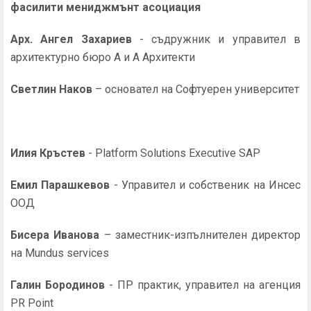
фасилити мениджмънт асоциация
Арх. Ангел Захариев
- съдружник и управител в
архитектурно бюро А и А Архитекти
Светлин Наков
– основател на Софтуерен университет
Илия Кръстев
- Platform Solutions Executive SAP
Емил Парашкевов
- Управител и собственик на Инсес
ООД
Бисера Иванова
– заместник-изпълнителен директор
на Mundus services
Галин Бородинов
- ПР практик, управител на агенция
PR Point