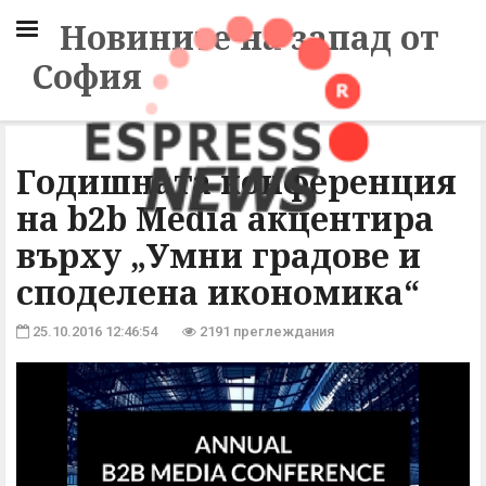
Новините на запад от
София
Годишната конференция
на b2b Media акцентира
върху „Умни градове и
споделена икономика“
25.10.2016 12:46:54
2191 преглеждания