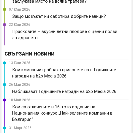
заслужава място на всяка трапеза?
07 Юли 2026
Защо мозъкът ни саботира добрите навици?
22 Юли 2026
Прасковите – вкусни летни плодове с ценни ползи
за здравето
СВЪРЗАНИ НОВИНИ
13 Юли 2026
Кои компании грабнаха призовете са в Годишните
награди на b2b Media 2026
26 Май 2026
Наближават Годишните награди на b2b Media 2026
18 Май 2026
Кои са отличените в 16-тото издание на
Националния конкурс „Най-зелените компании в
България“
31 Март 2026