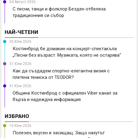
04 Август 2026
С песни, танци и фолклор Безден отбеляза
традиционния си събор
НАЙ-ЧЕТЕНИ
30 Юли 2026
Костинброд бе домакин на концерт-спектакъла
„Песни без възраст: Музиката, която не остарява“
31 Юли 2026
Как да създадем спортно-елегантна визия с
плетена тениска от TEODOR?
31 Юли 2026
Община Костинброд с официален Viber канал за
бърза и надеждна информация
ИЗБРАНО
10 Юни 2026
Полезен, вкусен и засищащ: Защо нахутът