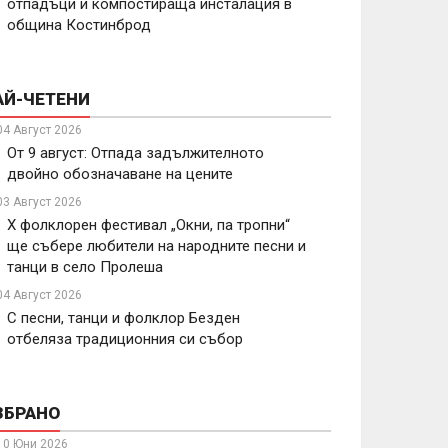
отпадъци и компостираща инсталация в
община Костинброд
АЙ-ЧЕТЕНИ
04 Август 2026
От 9 август: Отпада задължителното
двойно обозначаване на цените
03 Август 2026
X фолклорен фестивал „Окни, па тропни“
ще събере любители на народните песни и
танци в село Пролеша
04 Август 2026
С песни, танци и фолклор Безден
отбеляза традиционния си събор
ЗБРАНО
10 Юни 2026