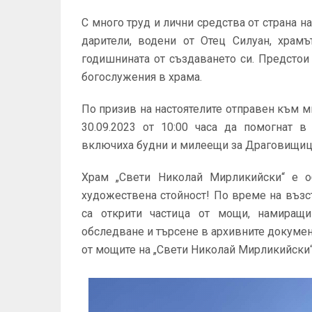
С много труд и лични средства от страна 
дарители, водени от Отец Силуан, храм
годишнината от създаването си. Предстои
богослужения в храма.
По призив на настоятелите отправен към м
30.09.2023 от 10:00 часа да помогнат в
включиха будни и милеещи за Драговищица,
Храм „Свети Николай Мирликийски“ е о
художествена стойност! По време на възст
са открити частица от мощи, намиращ
обследване и търсене в архивните документ
от мощите на „Свети Николай Мирликийски“