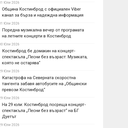
31 Юли 2026
Община Костинброд с официален Viber
канал за бърза и надеждна информация
31 Юли 2026
Поредна музикална вечер от програмата
на летните концерти в Костинброд
30 Юли 2026
Костинброд бе домакин на концерт-
спектакъла „Песни без възраст: Музиката,
която не остарява“
29 Юли 2026
Катастрофа на Северната скоростна
тангента забавя автобусите на „Общински
превози Костинброд“
29 Юли 2026
На 29 юли: Костинброд посреща концерт-
спектакъла „Песни без възраст“ на БГ
Дуетът
29 Юли 2026