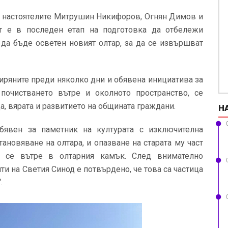
на настоятелите Митрушин Никифоров, Огнян Димов и
ът е в последен етап на подготовка да отбележи
 да бъде осветен новият олтар, за да се извършват
иряните преди няколко дни и обявена инициатива за
 почистването вътре и околното пространство, се
 вярата и развитието на общината граждани.
Н
бявен за паметник на културата с изключителна
ановяване на олтара, и опазване на старата му част
и се вътре в олтарния камък. След внимателно
и на Светия Синод е потвърдено, че това са частица
.