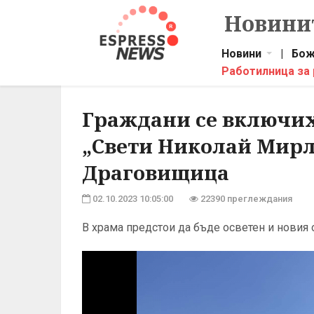
Новинит
Новини
|
Бож
Работилница за
Граждани се включих
„Свети Николай Мирл
Драговищица
02.10.2023 10:05:00
22390 преглеждания
В храма предстои да бъде осветен и новия 