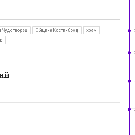
и Чудотворец
Община Костинброд
храм
р
ай