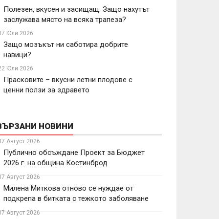
Полезен, вкусен и засищащ: Защо нахутът
заслужава място на всяка трапеза?
07 Юли 2026
Защо мозъкът ни саботира добрите
навици?
22 Юли 2026
Прасковите – вкусни летни плодове с
ценни ползи за здравето
ВЪРЗАНИ НОВИНИ
07 Август 2026
Публично обсъждане Проект за Бюджет
2026 г. на община Костинброд
07 Август 2026
Милена Миткова отново се нуждае от
подкрепа в битката с тежкото заболяване
07 Август 2026