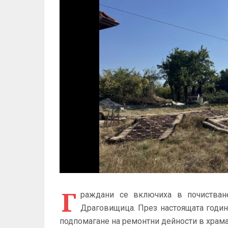
Г
раждани се включиха в почистван
Драговищица. През настоящата годин
подпомагане на ремонтни дейности в храма,