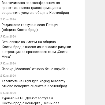
Заключителна пресконференция по
проект за зелена трансформация на
социалните услуги в община Костинброд
28 Юли 2026
Радиокафе гостува в село Петърч
(община Костинброд)
27 Юли 2026
Становище на кметът на община
Костинброд относно изчезналите рисунки
в строящия се православен храм „Свети
Мина“
27 Юли 2026
Язовир „Маслово“ отново беше зарибен
25 Юли 2026
Талантите на HighLight Singing Academy
отново покориха сцената в Костинброд
23 Юли 2026
Турнето на БГ Дуетът гостува в
Костинброд с концерта „Песни без