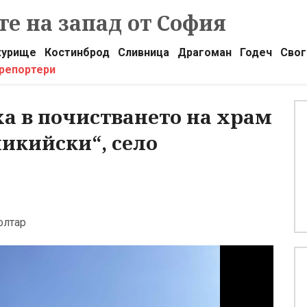
е на запад от София
урище
Костинброд
Сливница
Драгоман
Годеч
Свог
 репортери
а в почистването на храм
икийски“, село
олтар