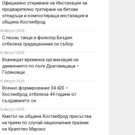
Официално откриване на Инсталация за
предварително третиране на битови
отпадъци и компостираща инсталация в
община Костинброд
04 Август 2026
С песни, танци и фолклор Безден
отбеляза традиционния си събор
03 Август 2026
Въвеждат временна организация на
движението по пътя Драговищица –
Голяновци
03 Август 2026
Военно формирование 34 420 –
Костинброд отбеляза 44 години от
създаването си
03 Август 2026
Кметът на община Костинброд присъства
на прием по случай националния празник
на Кралство Мароко