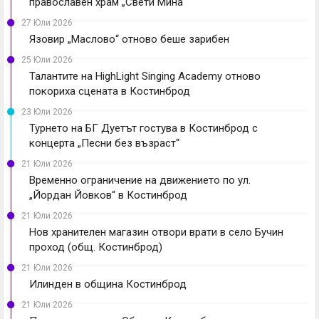
православен храм „Свети Мина“
27 Юли 2026
Язовир „Маслово“ отново беше зарибен
25 Юли 2026
Талантите на HighLight Singing Academy отново
покориха сцената в Костинброд
23 Юли 2026
Турнето на БГ Дуетът гостува в Костинброд с
концерта „Песни без възраст“
21 Юли 2026
Временно ограничение на движението по ул.
„Йордан Йовков“ в Костинброд
21 Юли 2026
Нов хранителен магазин отвори врати в село Бучин
проход (общ. Костинброд)
21 Юли 2026
Илинден в община Костинброд
21 Юли 2026