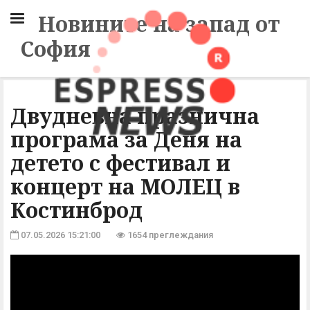
Новините на запад от
София
Двудневна празнична
програма за Деня на
детето с фестивал и
концерт на МОЛЕЦ в
Костинброд
07.05.2026 15:21:00
1654 преглеждания