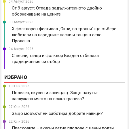
04 Август 2026
От 9 август: Отпада задължителното двойно
обозначаване на цените
03 Август 2026
X фолклорен фестивал „Окни, па тропни“ ще събере
любители на народните песни и танци в село
Пролеша
04 Август 2026
С песни, танци и фолклор Безден отбеляза
традиционния си събор
ИЗБРАНО
10 Юни 2026
Полезен, вкусен и засищащ: Защо нахутът
заслужава място на всяка трапеза?
07 Юли 2026
Защо мозъкът ни саботира добрите навици?
22 Юли 2026
Прасковите – вкусни летни плодове с ценни ползи