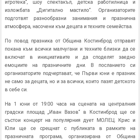
игротека“, шоу спектакъл, детска работилница и
изложбата „Дигитално мастило“. Организаторите
подготвят разнообразни занимания и празнична
атмосфера, насочени към децата и техните семейства.
По повод празника от Община Костинброд отправят
покана към всички малчугани и техните близки да се
включат в инициативите и да споделят заедно
емоциите на празничните дни. В посланието си
организаторите подчертават, че Първи юни е празник
не само за децата, но и за всички, които пазят детското
в себе си.
На 1 юни от 19:00 часа на сцената на централния
градски площад „Иван Вазов“ в Костинброд ще се
състои концерт на популярния дует МОЛЕЦ. Крис и
Юли ще се срещнат с публиката в рамките на
празничната програма, организирана от Община