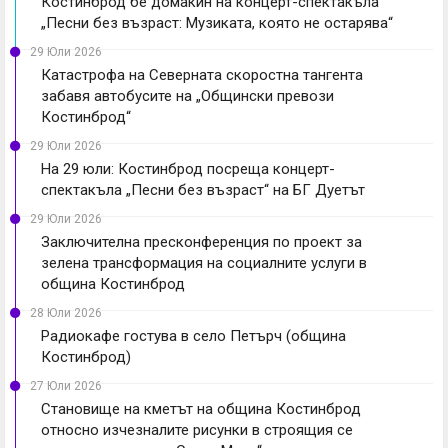
Костинброд бе домакин на концерт-спектакъла
„Песни без възраст: Музиката, която не остарява“
29 Юли 2026
Катастрофа на Северната скоростна тангента
забавя автобусите на „Общински превози
Костинброд“
29 Юли 2026
На 29 юли: Костинброд посреща концерт-
спектакъла „Песни без възраст“ на БГ Дуетът
29 Юли 2026
Заключителна пресконференция по проект за
зелена трансформация на социалните услуги в
община Костинброд
28 Юли 2026
Радиокафе гостува в село Петърч (община
Костинброд)
27 Юли 2026
Становище на кметът на община Костинброд
относно изчезналите рисунки в строящия се