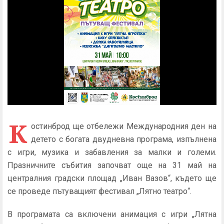
К
остинброд ще отбележи Международния ден на
детето с богата двудневна програма, изпълнена
с игри, музика и забавления за малки и големи.
Празничните събития започват още на 31 май на
централния градски площад „Иван Вазов“, където ще
се проведе пътуващият фестивал „Лятно театро“.
В програмата са включени анимация с игри „Лятна