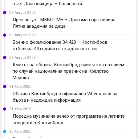
пътя Драговищица – Голяновци
03 Август 2026
През август: МКБППМН – Драгоман организира
Лятна академия за деца
03 Август 2026
Военно формирование 34 420 – Костинброд
отбеляза 44 години от създаването си
03 Август 2026
Кметът на община Костинброд присъства на прием
по случай националния празник на Кралство
Мароко
31 Юли 2026
Община Костинброд с официален Viber канал за
бърза и надеждна информация
31 Юли 2026
Поредна музикална вечер от програмата на летните
концерти в Костинброд
30 Юли 2026