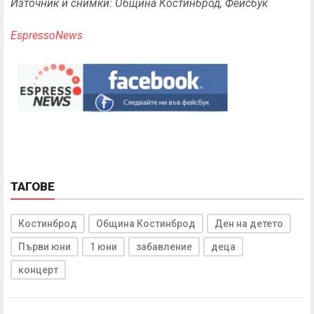
Източник и снимки: Община Костинброд, Фейсбук
EspressoNews
ТАГОВЕ
Костинброд
Община Костинброд
Ден на детето
Първи юни
1 юни
забавление
деца
концерт