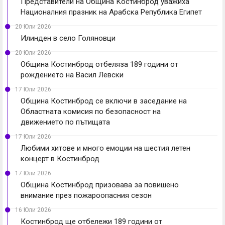
Представители на Община Костинброд уважиха
Националния празник на Арабска Република Египет
20 Юли 2026
Илинден в село Голяновци
20 Юли 2026
Община Костинброд отбеляза 189 години от
рождението на Васил Левски
17 Юли 2026
Община Костинброд се включи в заседание на
Областната комисия по безопасност на
движението по пътищата
17 Юли 2026
Любими хитове и много емоции на шестия летен
концерт в Костинброд
17 Юли 2026
Община Костинброд призовава за повишено
внимание през пожароопасния сезон
16 Юли 2026
Костинброд ще отбележи 189 години от