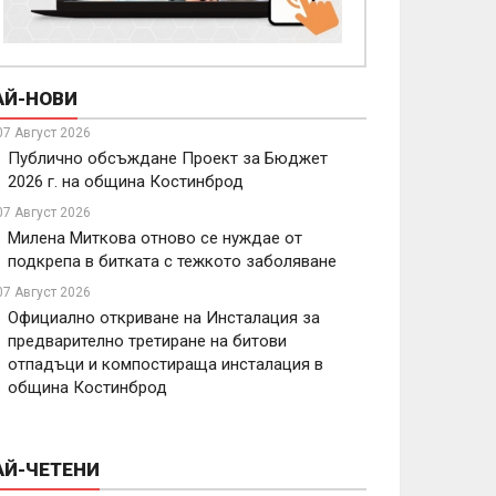
АЙ-НОВИ
07 Август 2026
Публично обсъждане Проект за Бюджет
2026 г. на община Костинброд
07 Август 2026
Милена Миткова отново се нуждае от
подкрепа в битката с тежкото заболяване
07 Август 2026
Официално откриване на Инсталация за
предварително третиране на битови
отпадъци и компостираща инсталация в
община Костинброд
АЙ-ЧЕТЕНИ