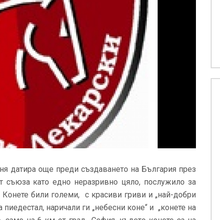
ня датира още преди създаването на България през
ят съюза като едно неразривно цяло, послужило за
и. Конете били големи, с красиви гриви и „най-добри
а пиедестал, наричали ги „небесни коне“ и „конете на