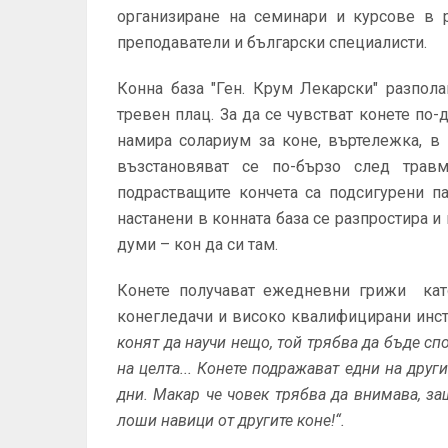
организиране на семинари и курсове в 
преподаватели и български специалисти.
Конна база "Ген. Крум Лекарски" разпол
тревен плац. За да се чувстват конете по
намира солариум за коне, въртележка, в
възстановяват се по-бързо след трав
подрастващите кончета са подсигурени па
настанени в конната база се разпростира и
думи – кон да си там.
Конете получават ежедневни грижи като
конегледачи и високо квалифицирани инстр
конят да научи нещо, той трябва да бъде спо
на целта... Конете подражават едни на друг
дни. Макар че човек трябва да внимава, за
лоши навици от другите конe!“.