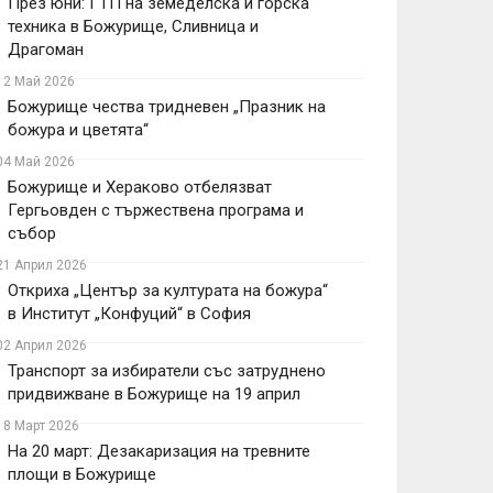
През юни: ГТП на земеделска и горска
техника в Божурище, Сливница и
Драгоман
12 Май 2026
Божурище чества тридневен „Празник на
божура и цветята“
04 Май 2026
Божурище и Хераково отбелязват
Гергьовден с тържествена програма и
събор
21 Април 2026
Откриха „Център за културата на божура“
в Институт „Конфуций“ в София
02 Април 2026
Транспорт за избиратели със затруднено
придвижване в Божурище на 19 април
18 Март 2026
На 20 март: Дезакаризация на тревните
площи в Божурище