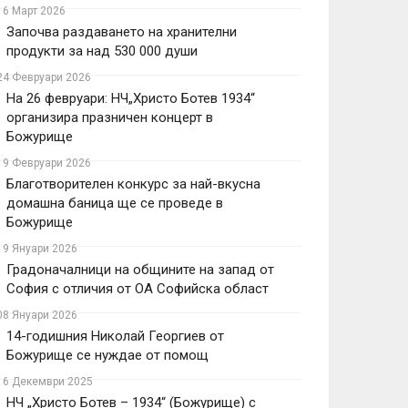
16 Март 2026
Започва раздаването на хранителни
продукти за над 530 000 души
24 Февруари 2026
На 26 февруари: НЧ„Христо Ботев 1934“
организира празничен концерт в
Божурище
19 Февруари 2026
Благотворителен конкурс за най-вкусна
домашна баница ще се проведе в
Божурище
19 Януари 2026
Градоначалници на общините на запад от
София с отличия от ОА Софийска област
08 Януари 2026
14-годишния Николай Георгиев от
Божурище се нуждае от помощ
16 Декември 2025
НЧ „Христо Ботев – 1934“ (Божурище) с