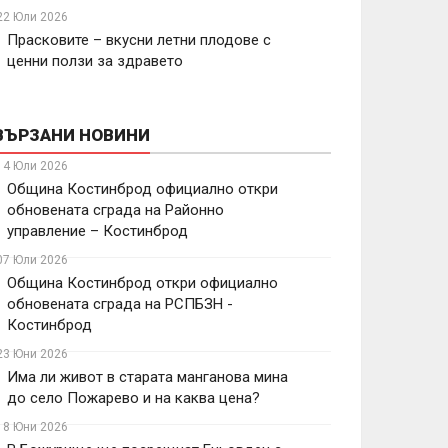
22 Юли 2026
Прасковите – вкусни летни плодове с
ценни ползи за здравето
ВЪРЗАНИ НОВИНИ
14 Юли 2026
Община Костинброд официално откри
обновената сграда на Районно
управление – Костинброд
07 Юли 2026
Община Костинброд откри официално
обновената сграда на РСПБЗН -
Костинброд
23 Юни 2026
Има ли живот в старата манганова мина
до село Пожарево и на каква цена?
18 Юни 2026