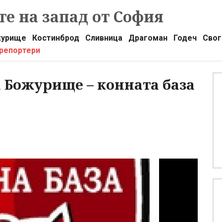
е на запад от София
урище
Костинброд
Сливница
Драгоман
Годеч
Свог
 репортери
 Божурище – конната база