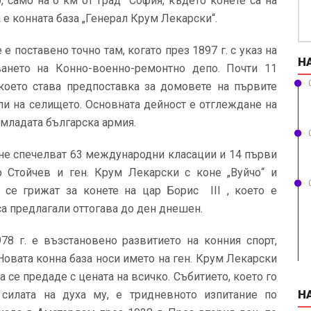
, само на 6 км от град София, където конете са на
а е конната база „Генерал Крум Лекарски“.
поставено точно там, когато през 1897 г. с указ на
Н
ването на Конно-военно-ремонтно депо. Почти 11
 което става предпоставка за домовете на първите
ели на селището. Основната дейност е отглеждане на
 младата българска армия.
не спечелват 63 международни класации и 14 първи
р Стойчев и ген. Крум Лекарски с коне „Вуйчо“ и
се грижат за конете на цар Борис III , което е
са предлагали оттогава до ден днешен.
978 г. е възстановено развитието на конния спорт,
овата конна база носи името на ген. Крум Лекарски
а се предаде с цената на всичко. Събитието, което го
Н
 силата на духа му, е тридневното изпитание по