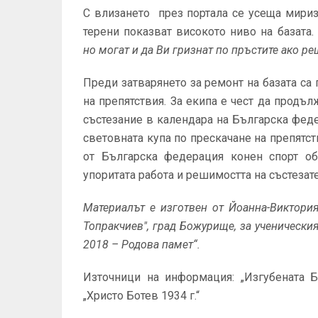
С влизането през портала се усеща мириз
терени показват високото ниво на базат
но могат и да Ви гризнат по пръстите ако ре
Преди затварянето за ремонт на базата са
на препятствия. За екипа е чест да продъ
състезание в календара на Българска фед
световната купа по прескачане на препятст
от Българска федерация конен спорт об
упоритата работа и решимостта на състезате
Материалът е изготвен от Йоанна-Виктория
Топракчиев", град Божурище, за ученически
2018 – Родова памет“.
Източници на информация: „Изгубената Б
„Христо Ботев 1934 г.“