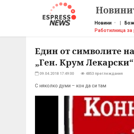
Новинит
Новини
|
Бож
Работилница за
Един от символите на
„Ген. Крум Лекарски“
09.04.2018 17:49:00
4853 преглеждания
С няколко думи – кон да си там