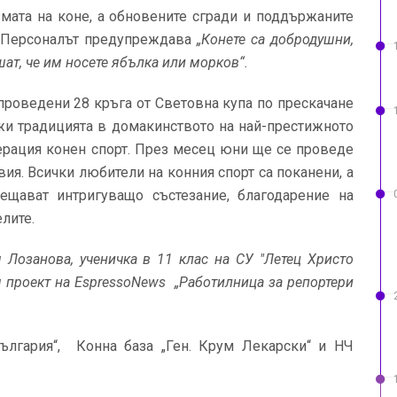
мата на коне, а обновените сгради и поддържаните
а. Персоналът предупреждава
„Конете са добродушни,
шат, че им носете ябълка или морков“.
 проведени 28 кръга от Световна купа по прескачане
лжи традицията в домакинството на най-престижното
ерация конен спорт. През месец юни ще се проведе
вия. Всички любители на конния спорт са поканени, а
ещават интригуващо състезание, благодарение на
лите.
 Лозанова, ученичк
a
в 11 клас на СУ "Летец Христо
я проект на
EspressoNews
„Работилница за репортери
ългария“, Конна база „Ген. Крум Лекарски“ и НЧ