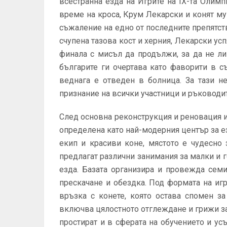
всестранна езда на Игрите на IX-та Олимп
време на кроса, Крум Лекарски и конят му
съжаление на едно от последните препятств
счупена тазова кост и херния, Лекарски ус
финала с мисъл да продължи, за да не ли
българите ги очертава като фаворити в 
веднага е отведен в болница. За тази н
признание на всички участници и ръководи
След основна реконструкция и реновация 
определена като най-модерния център за 
екип и красиви коне, мястото е чудесно 
предлагат различни занимания за малки и г
езда. Базата организира и провежда сем
прескачане и обездка. Под формата на иг
връзка с конете, която остава спомен за
включва цялостното отглеждане и грижи за
простират и в сферата на обучението и ус