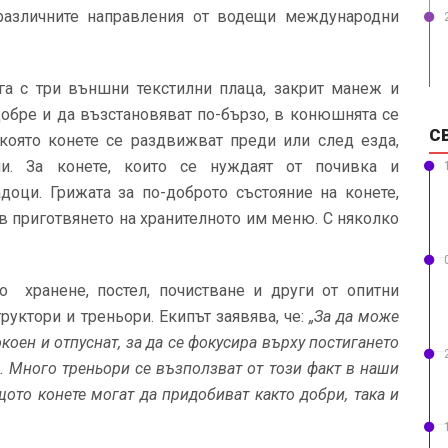
различните направления от водещи международни
ага с три външни текстилни плаца, закрит манеж и
-добре и да възстановяват по-бързо, в конюшнята се
С
 която конете се раздвижват преди или след езда,
ми. За конете, които се нуждаят от почивка и
доци. Грижата за по-доброто състояние на конете,
 в приготвянето на хранителното им меню. С няколко
 хранене, постел, почистване и други от опитни
уктори и треньори. Екипът заявява, че:
„За да може
коен и отпуснат, за да се фокусира върху постигането
и. Много треньори се възползват от този факт в наши
щото конете могат да придобиват както добри, така и