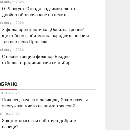
04 Август 2026
От 9 август: Отпада задължителното
двойно обозначаване на цените
03 Август 2026
X фолклорен фестивал „Окни, па тропни“
ще събере любители на народните песни и
танци в село Пролеша
04 Август 2026
С песни, танци и фолклор Безден
отбеляза традиционния си събор
ЗБРАНО
10 Юни 2026
Полезен, вкусен и засищащ: Защо нахутът
заслужава място на всяка трапеза?
07 Юли 2026
Защо мозъкът ни саботира добрите
навици?