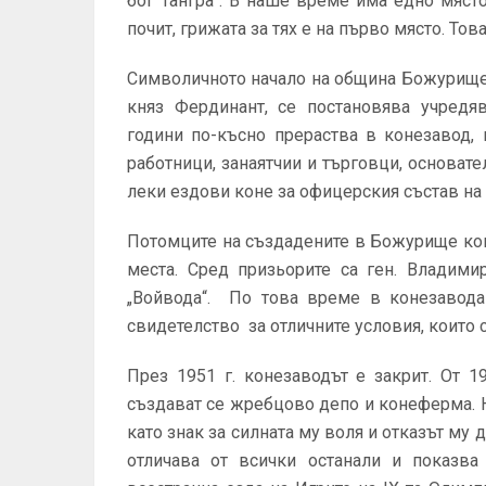
бог Тангра“. В наше време има едно място
почит, грижата за тях е на първо място. Тов
Символичното начало на община Божурище е 
княз Фердинант, се постановява учредя
години по-късно прераства в конезавод,
работници, занаятчии и търговци, основат
леки ездови коне за офицерския състав на
Потомците на създадените в Божурище ко
места. Сред призьорите са ген. Владими
„Войвода“. По това време в конезавода 
свидетелство за отличните условия, които 
През 1951 г. конезаводът е закрит. От 1
създават се жребцово депо и конеферма. Н
като знак за силната му воля и отказът му д
отличава от всички останали и показва