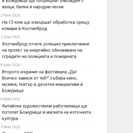
В Божурище ще посрещнат Еньовден с
венци, билки и народни песни
12 Юни 2026
На 13 юни ще извършат обработка срещу
комари в Костинброд
12 Юни 2026
Костинброд отчете успешно приключване
на проект за енергийно обновяване на
сградите на полицията и пожарната
05 Юни 2026
Второто издание на фестивала „Да!
Всичко зависи от теб!“ събира кино,
музика, театър и десетки инициативи в
Божурище
20 Май 2026
Китайски художествени работилници ще
потопят Божурище в магията на източната
култура
19 Май 2026