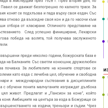
иада в Амстердам през 1928 г. През втория ден, по
 Павел се движат безпогрешно по калното трасе. За
ия конят се подхлъзва и пада върху своя ездач. Със
пява отново да възседне своя кон и да го насочи към
ши отбора от класиране. Отличното представяне на
състезанието. След успешно финиширане, Лекарски
егова победа на волята, той получава заслуженото
тели.
извършени преди няколко години, божурската база е
езда на Балканите. Със светли конюшни, дружелюбен
за почивка. За любителите на конните спортове се
И
олеми като езда с лечебна цел, обучение и свободна
инари и международни състезания в дисциплините
ра с обучени понита малчуганите изграждат дълбока
 цял живот. Предлагат и „Пансион за коне”, който
 коня. Амбициите на центъра за езда в Божурище се
ъвършенстването на ездачи, треньори и съдии. Чрез