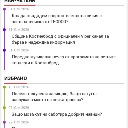
НАЙ-ЧЕТЕНИ
31 Юли 2026
Как да създадем спортно-елегантна визия с
плетена тениска от TEODOR?
31 Юли 2026
Община Костинброд с официален Viber канал за
бърза и надеждна информация
31 Юли 2026
Поредна музикална вечер от програмата на летните
концерти в Костинброд
ИЗБРАНО
10 Юни 2026
Полезен, вкусен и засищащ: Защо нахутът
заслужава място на всяка трапеза?
07 Юли 2026
Защо мозъкът ни саботира добрите навици?
22 Юли 2026