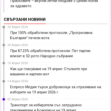
Прасковите – вкусни летни плодове с ценни ползи
за здравето
СВЪРЗАНИ НОВИНИ
20 Април 2026
При 100% обработени протоколи: „Прогресивна
България“ печели вота
20 Април 2026
При 87.23% обработени протоколи: Пет партии
влизат в 52-рото Народно събрание
15 Април 2026
Как ще гласуваме на 19 април: Стъпките при
машинен и хартиен вот
14 Април 2026
Еспресо Медия търси доброволци за отразяване на
изборите на 19 април 2026 г.
02 Април 2026
Транспорт за избиратели със затруднено
придвижване в Божурище на 19 април