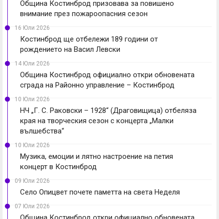
Община Костинброд призовава за повишено
внимание през пожароопасния сезон
16 Юли 2026
Костинброд ще отбележи 189 години от
рождението на Васил Левски
14 Юли 2026
Община Костинброд официално откри обновената
сграда на Районно управление – Костинброд
10 Юли 2026
НЧ „Г. С. Раковски – 1928“ (Драговищица) отбеляза
края на творческия сезон с концерта „Малки
вълшебства“
10 Юли 2026
Музика, емоции и лятно настроение на петия
концерт в Костинброд
09 Юли 2026
Село Опицвет почете паметта на света Неделя
07 Юли 2026
Община Костинброд откри официално обновената