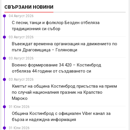
СВЪРЗАНИ НОВИНИ
04 Август 2026
С песни, танци и фолклор Безден отбеляза
традиционния си събор
03 Август 2026
Въвеждат временна организация на движението по
пътя Драговищица – Голяновци
03 Август 2026
Военно формирование 34 420 – Костинброд
отбеляза 44 години от създаването си
03 Август 2026
Кметът на община Костинброд присъства на прием
по случай националния празник на Кралство
Мароко
31 Юли 2026
Община Костинброд с официален Viber канал за
бърза и надеждна информация
31 Юли 2026