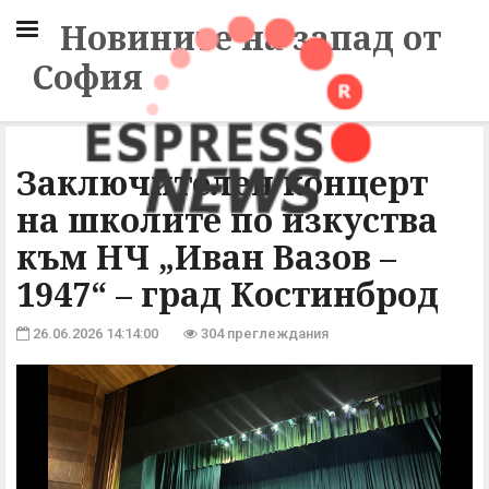
Новините на запад от
София
Заключителен концерт
на школите по изкуства
към НЧ „Иван Вазов –
1947“ – град Костинброд
26.06.2026 14:14:00
304 преглеждания