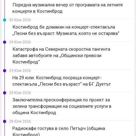
Поредна музикална вечер от програмата на летните
концерти в Костинброд
30 Юли 2026
Костинброд бе домакин на концерт-спектакъла
„Песни без възраст: Музиката, която не остарява“
29 Юли 2026
Катастрофа на Северната скоростна тангента
забавя автобусите на „Общински превози
Костинброд“
29 Юли 2026
На 29 юли: Костинброд посреща концерт-
спектакъла „Песни без възраст“ на БГ Дуетът
29 Юли 2026
Заключителна пресконференция по проект за
зелена трансформация на социалните услуги в
община Костинброд
28 Юли 2026
Радиокафе гостува в село Петърч (община
Костинброд)