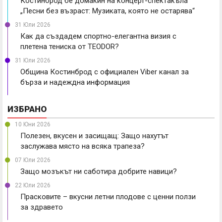
Костинброд бе домакин на концерт-спектакъла
„Песни без възраст: Музиката, която не остарява“
31 Юли 2026
Как да създадем спортно-елегантна визия с
плетена тениска от TEODOR?
31 Юли 2026
Община Костинброд с официален Viber канал за
бърза и надеждна информация
ИЗБРАНО
10 Юни 2026
Полезен, вкусен и засищащ: Защо нахутът
заслужава място на всяка трапеза?
07 Юли 2026
Защо мозъкът ни саботира добрите навици?
22 Юли 2026
Прасковите – вкусни летни плодове с ценни ползи
за здравето