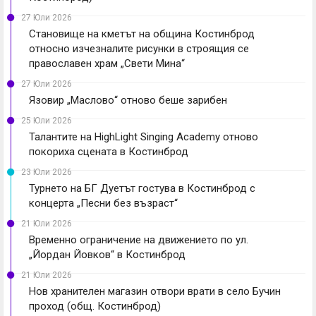
27 Юли 2026
Становище на кметът на община Костинброд
относно изчезналите рисунки в строящия се
православен храм „Свети Мина“
27 Юли 2026
Язовир „Маслово“ отново беше зарибен
25 Юли 2026
Талантите на HighLight Singing Academy отново
покориха сцената в Костинброд
23 Юли 2026
Турнето на БГ Дуетът гостува в Костинброд с
концерта „Песни без възраст“
21 Юли 2026
Временно ограничение на движението по ул.
„Йордан Йовков“ в Костинброд
21 Юли 2026
Нов хранителен магазин отвори врати в село Бучин
проход (общ. Костинброд)