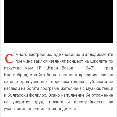
С
много настроение, вдъхновение и аплодисменти
премина заключителният концерт на школите по
изкуства към НЧ „Иван Вазов – 1947“ – град
Костинброд, с който беше поставен красивият финал
на още една успешна творческа година. Публиката се
наслади на богата програма, изпълнена с музика, танци
и български фолклор. Всяко изпълнение бе отражение
на упорития труд, таланта и всеотдайността на
участниците и техните ръководители.