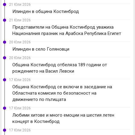
21 Юли 2026
Илинден в община Костинброд
21 Юли 2026
Представители на Община Костинброд уважиха
Националния празник на Арабска Република Египет
20 Юли 2026
Илинден в село Голяновци
20 Юли 2026
Община Костинброд отбеляза 189 години от
рождението на Васил Левски
17 Юли 2026
Община Костинброд се включи в заседание на
Областната комисия по безопасност на
движението по пътищата
17 Юли 2026
Любими хитове и много емоции на шестия летен
концерт в Костинброд
17 Юли 2026