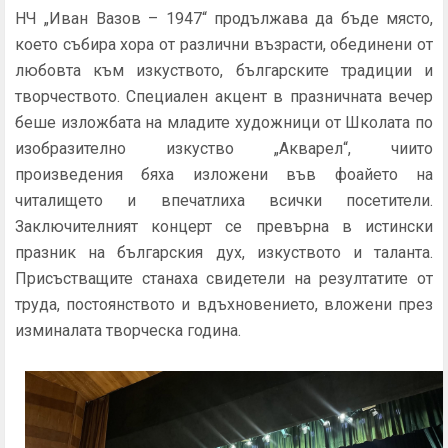
НЧ „Иван Вазов – 1947“ продължава да бъде място,
което събира хора от различни възрасти, обединени от
любовта към изкуството, българските традиции и
творчеството. Специален акцент в празничната вечер
беше изложбата на младите художници от Школата по
изобразително изкуство „Акварел“, чиито
произведения бяха изложени във фоайето на
читалището и впечатлиха всички посетители.
Заключителният концерт се превърна в истински
празник на българския дух, изкуството и таланта.
Присъстващите станаха свидетели на резултатите от
труда, постоянството и вдъхновението, вложени през
изминалата творческа година.