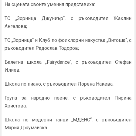
На сцената своите умения представиха:
ТС „Зорница Джуниър“, с ръководител Жаклин
Ангелова;
ТС „Зорница“ и Клуб по фолклорни изкуства „Витоша“, с
ръководител Радослав Тодоров;
Балетна школа „Fairydance“, с ръководител Стефан
Илиев;
Школа по пиано, с ръководител Лорена Накева;
Група за народно пеене, с ръководител Пирина
Христова;
Школа по модерни танци „МДЕНС“, с ръководител
Мария Джумайска.