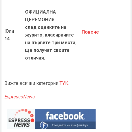
ОФИЦИАЛНА
ЦЕРЕМОНИЯ
след оценките на
Юли
П
овече
журито, класираните
14
на първите три места,
ще получат своите
отличия.
Вижте всички категории
ТУК
.
EspressoNews