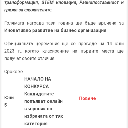
трансформация, STEM иновация, Равнопоставеност и
грижа за служителите.
Голямата награда тази година ще бъде връчена за
Иновативно развитие на бизнес организация
.
Официалната церемония ще се проведе на 14 юли
2023 г., когато класираните на първите места ще
получат своите отличия.
Срокове
НАЧАЛО НА
КОНКУРСА
Кандидатите
Юни
П
овече
попълват онлайн
5
въпроник по
избраната от тях
категория.