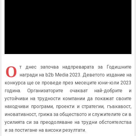
О
т днес започва надпреварата за Годишните
награди на b2b Media 2023.
Деветото издание на
конкурса ще се проведе през месеците юни-юли 2023
година. Организаторите очакват най-добрите и
устойчиви на трудности компании да покажат своите
находчиви програми, проекти и стратегии, гъвкавост,
иновативност, грижа за обществото и служителите си в
усилията си за преодоляване на трудни обстоятелства
и за постигане на високи резултати.