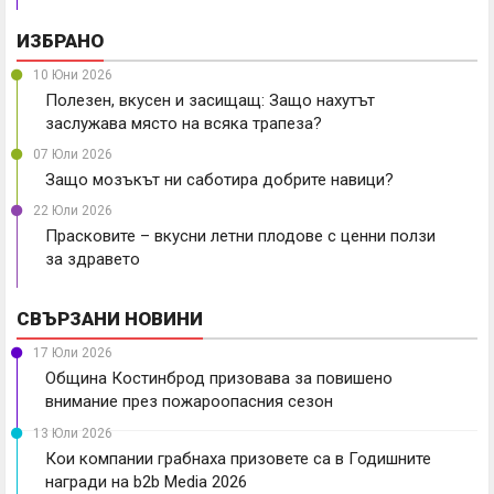
ИЗБРАНО
10 Юни 2026
Полезен, вкусен и засищащ: Защо нахутът
заслужава място на всяка трапеза?
07 Юли 2026
Защо мозъкът ни саботира добрите навици?
22 Юли 2026
Прасковите – вкусни летни плодове с ценни ползи
за здравето
СВЪРЗАНИ НОВИНИ
17 Юли 2026
Община Костинброд призовава за повишено
внимание през пожароопасния сезон
13 Юли 2026
Кои компании грабнаха призовете са в Годишните
награди на b2b Media 2026