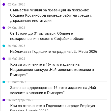
02 Юли 2026
Съвместни усилия за превенция на пожарите:
Община Костинброд проведе работна среща с
държавните институции
09 Юни 2026
От 15 юни до 31 октомври: Обявен е
пожароопасният сезон в Софийска област
26 Май 2026
Наближават Годишните награди на b2b Media 2026
18 Май 2026
Кои са отличените в 16-тото издание на
Националния конкурс „Най-зелените компании в
България“
31 Март 2026
Започна надпреварата в 16-тото издание на „Най-
зелените компании в България“
16 Февруари 2026
Кои са отличените в Годишните награди Employer
Branding Awards 2026?