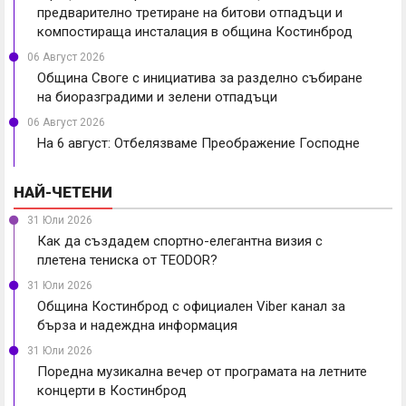
предварително третиране на битови отпадъци и
компостираща инсталация в община Костинброд
06 Август 2026
Община Своге с инициатива за разделно събиране
на биоразградими и зелени отпадъци
06 Август 2026
На 6 август: Отбелязваме Преображение Господне
НАЙ-ЧЕТЕНИ
31 Юли 2026
Как да създадем спортно-елегантна визия с
плетена тениска от TEODOR?
31 Юли 2026
Община Костинброд с официален Viber канал за
бърза и надеждна информация
31 Юли 2026
Поредна музикална вечер от програмата на летните
концерти в Костинброд