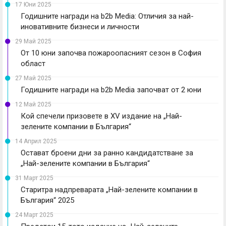
17 Юни 2025
Годишните награди на b2b Media: Отличия за най-
иновативните бизнеси и личности
29 Май 2025
От 10 юни започва пожароопасният сезон в София
област
27 Май 2025
Годишните награди на b2b Media започват от 2 юни
12 Май 2025
Кой спечели призовете в XV издание на „Най-
зелените компании в България“
14 Април 2025
Остават броени дни за ранно кандидатстване за
„Най-зелените компании в България“
31 Март 2025
Старитра надпреварата „Най-зелените компании в
България“ 2025
24 Март 2025