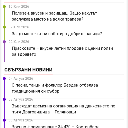
10 Юни 2026
Полезен, вкусен и засищащ: Защо нахутът
заслужава място на всяка трапеза?
07 Юли 2026
Защо мозъкът ни саботира добрите навици?
22 Юли 2026
Прасковите – вкусни летни плодове с ценни ползи
за здравето
СВЪРЗАНИ НОВИНИ
04 Август 2026
С песни, танци и фолклор Безден отбеляза
традиционния си събор
03 Август 2026
Въвеждат временна организация на движението по
пътя Драговищица – Голяновци
03 Август 2026
Военно формирование 34 420 – Костинброд