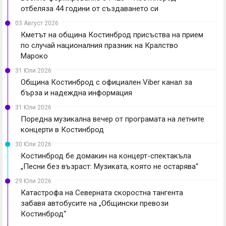
отбеляза 44 години от създаването си
03 Август 2026
Кметът на община Костинброд присъства на прием
по случай националния празник на Кралство
Мароко
31 Юли 2026
Община Костинброд с официален Viber канал за
бърза и надеждна информация
31 Юли 2026
Поредна музикална вечер от програмата на летните
концерти в Костинброд
30 Юли 2026
Костинброд бе домакин на концерт-спектакъла
„Песни без възраст: Музиката, която не остарява“
29 Юли 2026
Катастрофа на Северната скоростна тангента
забавя автобусите на „Общински превози
Костинброд“