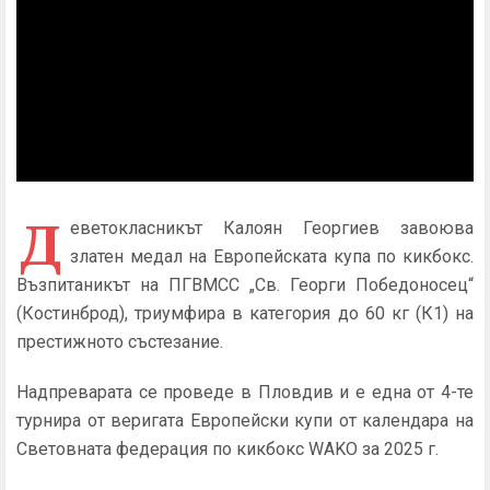
Д
еветокласникът Калоян Георгиев завоюва
златен медал на Европейската купа по кикбокс.
Възпитаникът на ПГВМСС „Св. Георги Победоносец“
(Костинброд), триумфира в категория до 60 кг (К1) на
престижното състезание.
Надпреварата се проведе в Пловдив и е една от 4-те
турнира от веригата Европейски купи от календара на
Световната федерация по кикбокс WAKO за 2025 г.