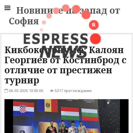
Новините на запад от
София
Кикбокс триумф: Калоян
Георгиев от Костинброд с
отличие от престижен
турнир
06.03.2025 10:05:00
5217 преглеждания