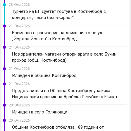
23 Юли 2026
Турнето на БГ Дуетът гостува в Костинброд с
концерта „Песни без възраст“
21 Юли 2026
Временно ограничение на движението по ул.
„Йордан Йовков“ в Костинброд
21 Юли 2026
Нов хранителен магазин отвори врати в село Бучин
проход (общ. Костинброд)
21 Юли 2026
Илинден в община Костинброд
21 Юли 2026
Представители на Община Костинброд уважиха
Националния празник на Арабска Република Египет
20 Юли 2026
Илинден в село Голяновци
20 Юли 2026
Община Костинброд отбеляза 189 години от