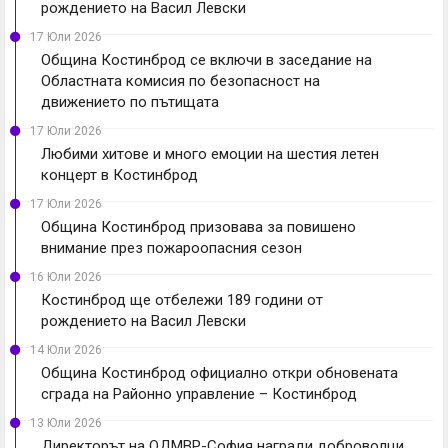
рождението на Васил Левски
17 Юли 2026
Община Костинброд се включи в заседание на
Областната комисия по безопасност на
движението по пътищата
17 Юли 2026
Любими хитове и много емоции на шестия летен
концерт в Костинброд
17 Юли 2026
Община Костинброд призовава за повишено
внимание през пожароопасния сезон
16 Юли 2026
Костинброд ще отбележи 189 години от
рождението на Васил Левски
14 Юли 2026
Община Костинброд официално откри обновената
сграда на Районно управление – Костинброд
13 Юли 2026
Директорът на ОДМВР-София награди доброволци