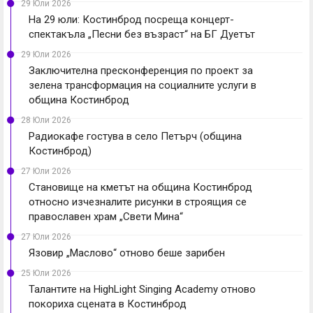
29 Юли 2026
На 29 юли: Костинброд посреща концерт-
спектакъла „Песни без възраст“ на БГ Дуетът
29 Юли 2026
Заключителна пресконференция по проект за
зелена трансформация на социалните услуги в
община Костинброд
28 Юли 2026
Радиокафе гостува в село Петърч (община
Костинброд)
27 Юли 2026
Становище на кметът на община Костинброд
относно изчезналите рисунки в строящия се
православен храм „Свети Мина“
27 Юли 2026
Язовир „Маслово“ отново беше зарибен
25 Юли 2026
Талантите на HighLight Singing Academy отново
покориха сцената в Костинброд