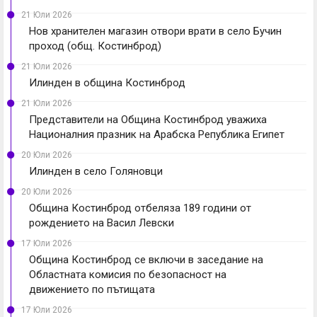
21 Юли 2026
Нов хранителен магазин отвори врати в село Бучин
проход (общ. Костинброд)
21 Юли 2026
Илинден в община Костинброд
21 Юли 2026
Представители на Община Костинброд уважиха
Националния празник на Арабска Република Египет
20 Юли 2026
Илинден в село Голяновци
20 Юли 2026
Община Костинброд отбеляза 189 години от
рождението на Васил Левски
17 Юли 2026
Община Костинброд се включи в заседание на
Областната комисия по безопасност на
движението по пътищата
17 Юли 2026