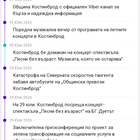
Община Костинброд с официален Viber канал за
бърза и надеждна информация
31 Юли 2026
Поредна музикална вечер от програмата на летните
концерти в Костинброд
30 Юли 2026
Костинброд бе домакин на концерт-спектакъла
„Песни без възраст: Музиката, която не остарява“
29 Юли 2026
Катастрофа на Северната скоростна тангента
забавя автобусите на „Общински превози
Костинброд“
29 Юли 2026
На 29 юли: Костинброд посреща концерт-
спектакъла „Песни без възраст“ на БГ Дуетът
29 Юли 2026
Заключителна пресконференция по проект за
зелена трансформация на социалните услуги в