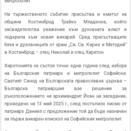
митрополит.
На тържественото събитие присъства и кметът на
община Костинброд Трайко Младенов, който
засвидетелства уважение към духовната власт и
подкрепа към новия викарий. Сред присъстващите
бяха и духовниците от храм „Св. Св. Кирил и Методий“
в Костинброд – отец Николай и отец Харитон.
Хиротонията се състоя точно една година след избора
на Българския патриарх и митрополит Софийски.
Светият Синод на Българската православна църква –
Българска патриаршия взе решение за
ръкоположението на архимандрит Йоан на заседание,
проведено на 13 май 2025 г., след постъпило писмо от
патриарх Даниил с предложение той да бъде назначен
за първи викарен епископ на Софийския митрополит.