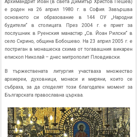
Архимандрит Йоан (в света Димитър Христов Пешев)
е роден на 26 април 1980 г. в София. Завършва
основното си образование в 144 ОУ „Народни
будители“ в столицата. През 2004 г. е приет за
послушник в Руенския манастир „Св. Йоан Рилски“ в
село Скрино, община Бобошево. На 23 април 2005 г. е
постриган в монашеска схима от тогавашния викарен
епископ Николай – днес митрополит Пловдивски.
В тържествената литургия участваха множество
архиереи, духовници, монаси и миряни, които се
събраха, за да споделят този благодатен момент за
Българската православна църква.