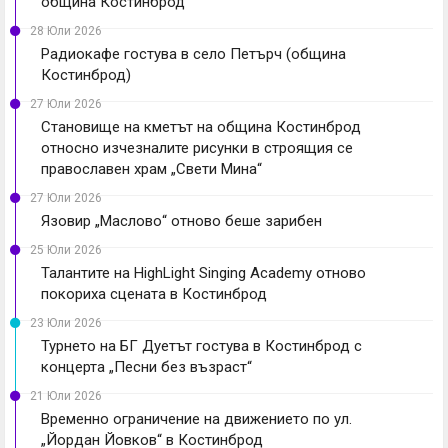
община Костинброд
28 Юли 2026
Радиокафе гостува в село Петърч (община
Костинброд)
27 Юли 2026
Становище на кметът на община Костинброд
относно изчезналите рисунки в строящия се
православен храм „Свети Мина“
27 Юли 2026
Язовир „Маслово“ отново беше зарибен
25 Юли 2026
Талантите на HighLight Singing Academy отново
покориха сцената в Костинброд
23 Юли 2026
Турнето на БГ Дуетът гостува в Костинброд с
концерта „Песни без възраст“
21 Юли 2026
Временно ограничение на движението по ул.
„Йордан Йовков“ в Костинброд