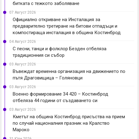
битката с тежкото заболяване
07 Август 2026
Официално откриване на Инсталация за
предварително третиране на битови отпадъци и
компостираща инсталация в община Костинброд
04 Август 2026
С песни, танци и фолклор Безден отбеляза
традиционния си събор
03 Август 2026
Въвеждат временна организация на движението по
пътя Драговищица – Голяновци
03 Август 2026
Военно формирование 34 420 – Костинброд
отбеляза 44 години от създаването си
03 Август 2026
Кметът на община Костинброд присъства на прием
по случай националния празник на Кралство
Мароко
31 Юли 2026