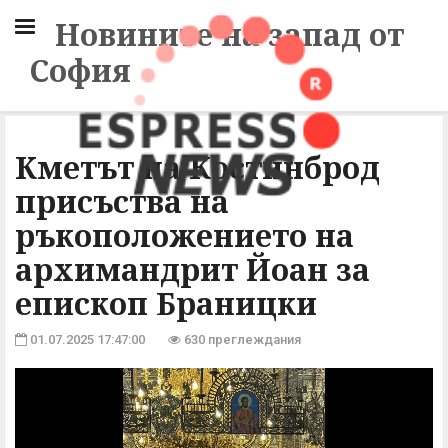
Новините на запад от
София
Кметът на Костинброд
присъства на
ръкоположението на
архимандрит Йоан за
епископ Браницки
01.07.2025 17:47:00
630 преглеждания