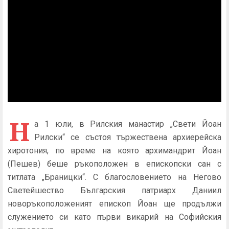
Н
а 1 юли, в Рилския манастир „Свети Йоан
Рилски“ се състоя тържествена архиерейска
хиротония, по време на която архимандрит Йоан
(Пешев) беше ръкоположен в епископски сан с
титлата „Браницки“. С благословението на Негово
Светейшество Българския патриарх Даниил
новоръкоположеният епископ Йоан ще продължи
служението си като първи викарий на Софийския