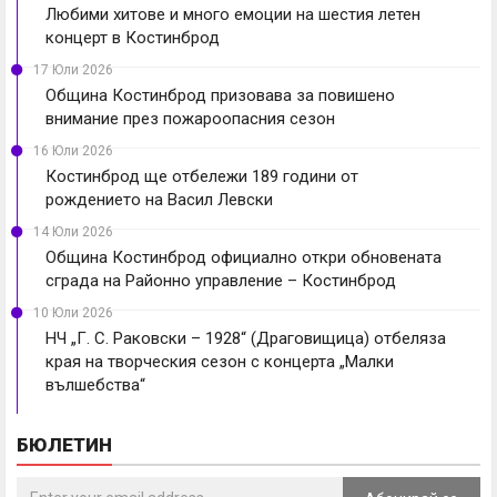
Любими хитове и много емоции на шестия летен
концерт в Костинброд
17 Юли 2026
Община Костинброд призовава за повишено
внимание през пожароопасния сезон
16 Юли 2026
Костинброд ще отбележи 189 години от
рождението на Васил Левски
14 Юли 2026
Община Костинброд официално откри обновената
сграда на Районно управление – Костинброд
10 Юли 2026
НЧ „Г. С. Раковски – 1928“ (Драговищица) отбеляза
края на творческия сезон с концерта „Малки
вълшебства“
БЮЛЕТИН