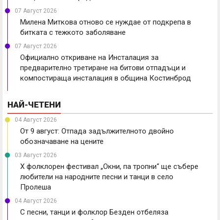
07 Август 2026
Милена Миткова отново се нуждае от подкрепа в
битката с тежкото заболяване
07 Август 2026
Официално откриване на Инсталация за
предварително третиране на битови отпадъци и
компостираща инсталация в община Костинброд
НАЙ-ЧЕТЕНИ
04 Август 2026
От 9 август: Отпада задължителното двойно
обозначаване на цените
03 Август 2026
X фолклорен фестивал „Окни, па тропни“ ще събере
любители на народните песни и танци в село
Пролеша
04 Август 2026
С песни, танци и фолклор Безден отбеляза