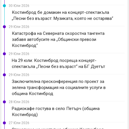
30 Юли 2026
Костинброд бе домакин на концерт-спектакъла
„Песни без възраст: Музиката, която не остарява“
29 Юли 2026
Катастрофа на Северната скоростна тангента
забавя автобусите на „Общински превози
Костинброд“
29 Юли 2026
На 29 юли: Костинброд посреща концерт-
спектакъла „Песни без възраст“ на БГ Дуетът
29 Юли 2026
Заключителна пресконференция по проект за
зелена трансформация на социалните услуги в
община Костинброд
28 Юли 2026
Радиокафе гостува в село Петърч (община
Костинброд)
27 Юли 2026