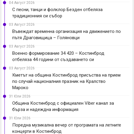
04 Август 2026
С песни, танци и фолклор Безден отбеляза
традиционния си събор
03 Август 2026
Въвеждат временна организация на движението по
пътя Драговищица – Голяновци
03 Август 2026
Военно формирование 34 420 – Костинброд
отбеляза 44 години от създаването си
03 Август 2026
Кметът на община Костинброд присъства на прием
по случай националния празник на Кралство
Мароко
31 Юли 2026
Община Костинброд с официален Viber канал за
бърза и надеждна информация
31 Юли 2026
Поредна музикална вечер от програмата на летните
концерти в Костинброд