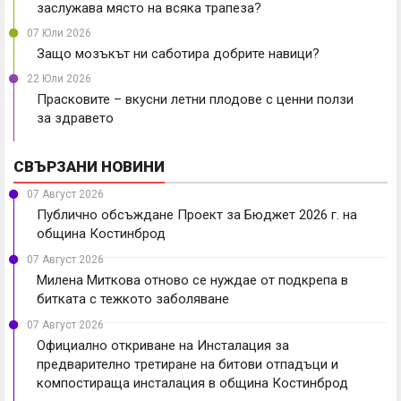
заслужава място на всяка трапеза?
07 Юли 2026
Защо мозъкът ни саботира добрите навици?
22 Юли 2026
Прасковите – вкусни летни плодове с ценни ползи
за здравето
СВЪРЗАНИ НОВИНИ
07 Август 2026
Публично обсъждане Проект за Бюджет 2026 г. на
община Костинброд
07 Август 2026
Милена Миткова отново се нуждае от подкрепа в
битката с тежкото заболяване
07 Август 2026
Официално откриване на Инсталация за
предварително третиране на битови отпадъци и
компостираща инсталация в община Костинброд