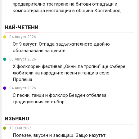
предварително третиране на битови отпадъци и
компостираща инсталация в община Костинброд
НАЙ-ЧЕТЕНИ
04 Август 2026
От 9 август: Отпада задължителното двойно
обозначаване на цените
03 Август 2026
X фолклорен фестивал „Окни, па тропни“ ще събере
любители на народните песни и танци в село
Пролеша
04 Август 2026
С песни, танци и фолклор Безден отбеляза
традиционния си събор
ИЗБРАНО
10 Юни 2026
Полезен, вкусен и засищащ: Защо нахутът