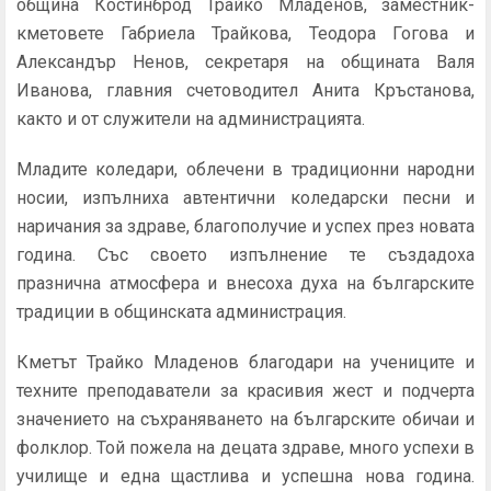
община Костинброд Трайко Младенов, заместник-
кметовете Габриела Трайкова, Теодора Гогова и
Александър Ненов, секретаря на общината Валя
Иванова, главния счетоводител Анита Кръстанова,
както и от служители на администрацията.
Младите коледари, облечени в традиционни народни
носии, изпълниха автентични коледарски песни и
наричания за здраве, благополучие и успех през новата
година. Със своето изпълнение те създадоха
празнична атмосфера и внесоха духа на българските
традиции в общинската администрация.
Кметът Трайко Младенов благодари на учениците и
техните преподаватели за красивия жест и подчерта
значението на съхраняването на българските обичаи и
фолклор. Той пожела на децата здраве, много успехи в
училище и една щастлива и успешна нова година.