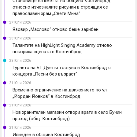
Становище на кметът на община Костинброд
относно изчезналите рисунки в строящия се
православен храм „Свети Мина“
27 Юли 2026
Язовир „Маслово“ отново беше зарибен
25 Юли 2026
Талантите на HighLight Singing Academy отново
покориха сцената в Костинброд
23 Юли 2026
Турнето на БГ Дуетът гостува в Костинброд с
концерта „Песни без възраст“
21 Юли 2026
Временно ограничение на движението по ул.
„Йордан Йовков“ в Костинброд
21 Юли 2026
Нов хранителен магазин отвори врати в село Бучин
проход (общ. Костинброд)
21 Юли 2026
Илинден в община Костинброд