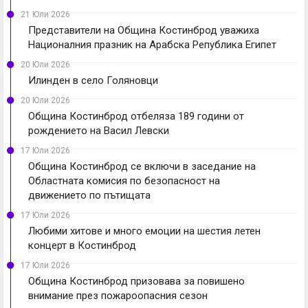
21 Юли 2026
Представители на Община Костинброд уважиха
Националния празник на Арабска Република Египет
20 Юли 2026
Илинден в село Голяновци
20 Юли 2026
Община Костинброд отбеляза 189 години от
рождението на Васил Левски
17 Юли 2026
Община Костинброд се включи в заседание на
Областната комисия по безопасност на
движението по пътищата
17 Юли 2026
Любими хитове и много емоции на шестия летен
концерт в Костинброд
17 Юли 2026
Община Костинброд призовава за повишено
внимание през пожароопасния сезон