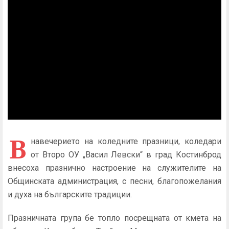
В
навечерието на коледните празници, коледари
от Второ ОУ „Васил Левски“ в град Костинброд
внесоха празнично настроение на служителите на
Общинската администрация, с песни, благопожелания
и духа на българските традиции.
Празничната група бе топло посрещната от кмета на