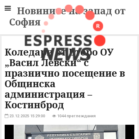
Новините на запад от
София
Коледари от Второ ОУ
„Васил Левски“ с
празнично посещение в
Общинска
администрация –
Костинброд
23.12.2025 15:29:00
1044 преглеждания