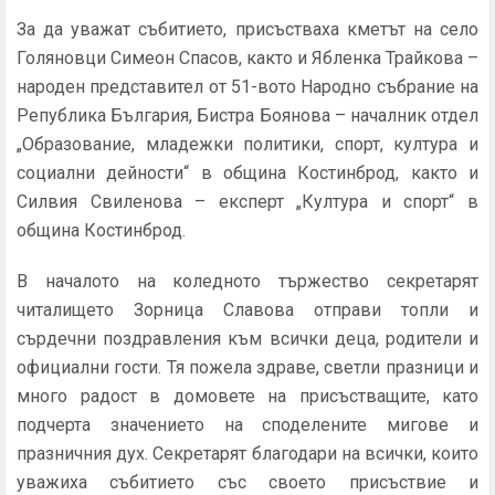
За да уважат събитието, присъстваха кметът на село
Голяновци Симеон Спасов, както и Ябленка Трайкова –
народен представител от 51-вото Народно събрание на
Република България, Бистра Боянова – началник отдел
„Образование, младежки политики, спорт, култура и
социални дейности“ в община Костинброд, както и
Силвия Свиленова – експерт „Култура и спорт“ в
община Костинброд.
В началото на коледното тържество секретарят
читалището Зорница Славова отправи топли и
сърдечни поздравления към всички деца, родители и
официални гости. Тя пожела здраве, светли празници и
много радост в домовете на присъстващите, като
подчерта значението на споделените мигове и
празничния дух. Секретарят благодари на всички, които
уважиха събитието със своето присъствие и