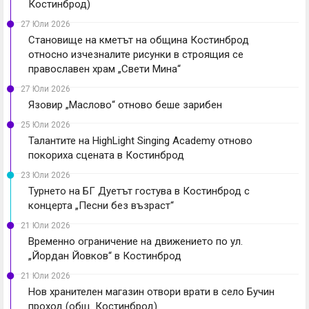
Костинброд)
27 Юли 2026
Становище на кметът на община Костинброд
относно изчезналите рисунки в строящия се
православен храм „Свети Мина“
27 Юли 2026
Язовир „Маслово“ отново беше зарибен
25 Юли 2026
Талантите на HighLight Singing Academy отново
покориха сцената в Костинброд
23 Юли 2026
Турнето на БГ Дуетът гостува в Костинброд с
концерта „Песни без възраст“
21 Юли 2026
Временно ограничение на движението по ул.
„Йордан Йовков“ в Костинброд
21 Юли 2026
Нов хранителен магазин отвори врати в село Бучин
проход (общ. Костинброд)