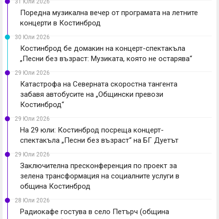
31 Юли 2026
Поредна музикална вечер от програмата на летните
концерти в Костинброд
30 Юли 2026
Костинброд бе домакин на концерт-спектакъла
„Песни без възраст: Музиката, която не остарява“
29 Юли 2026
Катастрофа на Северната скоростна тангента
забавя автобусите на „Общински превози
Костинброд“
29 Юли 2026
На 29 юли: Костинброд посреща концерт-
спектакъла „Песни без възраст“ на БГ Дуетът
29 Юли 2026
Заключителна пресконференция по проект за
зелена трансформация на социалните услуги в
община Костинброд
28 Юли 2026
Радиокафе гостува в село Петърч (община