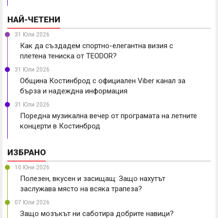
НАЙ-ЧЕТЕНИ
31 Юли 2026
Как да създадем спортно-елегантна визия с
плетена тениска от TEODOR?
31 Юли 2026
Община Костинброд с официален Viber канал за
бърза и надеждна информация
31 Юли 2026
Поредна музикална вечер от програмата на летните
концерти в Костинброд
ИЗБРАНО
10 Юни 2026
Полезен, вкусен и засищащ: Защо нахутът
заслужава място на всяка трапеза?
07 Юли 2026
Защо мозъкът ни саботира добрите навици?