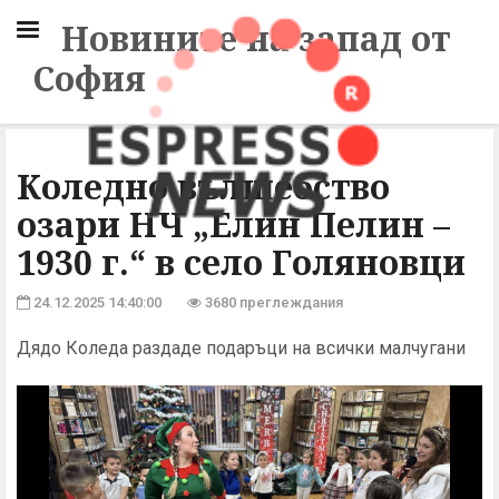
Новините на запад от
София
Коледно вълшебство
озари НЧ „Елин Пелин –
1930 г.“ в село Голяновци
24.12.2025 14:40:00
3680 преглеждания
Дядо Коледа раздаде подаръци на всички малчугани