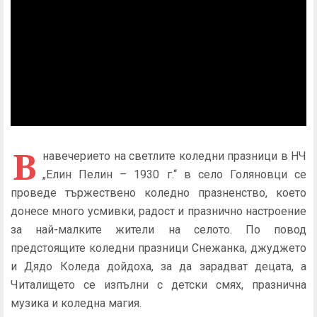
В
навечерието на светлите коледни празници в НЧ
„Елин Пелин – 1930 г.“ в село Голяновци се
проведе тържествено коледно празненство, което
донесе много усмивки, радост и празнично настроение
за най-малките жители на селото. По повод
предстоящите коледни празници Снежанка, джуджето
и Дядо Коледа дойдоха, за да зарадват децата, а
Читалището се изпълни с детски смях, празнична
музика и коледна магия.