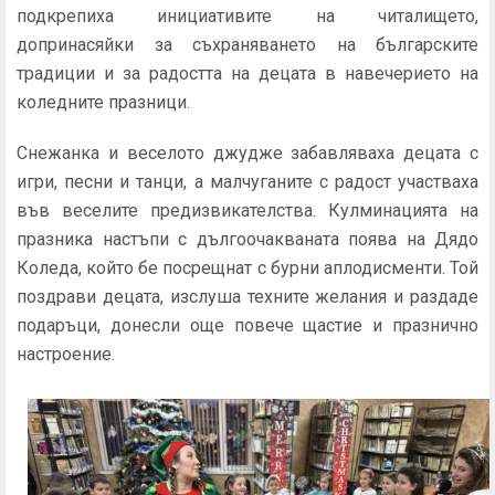
подкрепиха инициативите на читалището,
допринасяйки за съхраняването на българските
традиции и за радостта на децата в навечерието на
коледните празници.
Снежанка и веселото джудже забавляваха децата с
игри, песни и танци, а малчуганите с радост участваха
във веселите предизвикателства. Кулминацията на
празника настъпи с дългоочакваната поява на Дядо
Коледа, който бе посрещнат с бурни аплодисменти. Той
поздрави децата, изслуша техните желания и раздаде
подаръци, донесли още повече щастие и празнично
настроение.