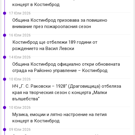
концерт в Костинброд
17 Юли 2026
Община Костинброд призовава за повишено
внимание през пожароопасния сезон
16 Юли 2026
Костинброд ще отбележи 189 години от
рождението на Васил Левски
14 Юли 2026
Община Костинброд официално откри обновената
сграда на Районно управление – Костинброд
10 Юли 2026
НЧ „Г. С. Раковски – 1928“ (Драговищица) отбеляза
края на творческия сезон с концерта „Малки
вълшебства“
10 Юли 2026
Музика, емоции и лятно настроение на петия
концерт в Костинброд
09 Юли 2026