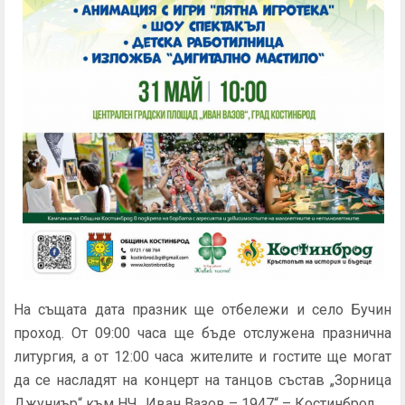
На същата дата празник ще отбележи и село Бучин
проход. От 09:00 часа ще бъде отслужена празнична
литургия, а от 12:00 часа жителите и гостите ще могат
да се насладят на концерт на танцов състав „Зорница
Джуниър“ към НЧ „Иван Вазов – 1947“ – Костинброд.