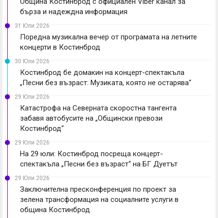
Община Костинброд с официален Viber канал за
бърза и надеждна информация
31 Юли 2026
Поредна музикална вечер от програмата на летните
концерти в Костинброд
30 Юли 2026
Костинброд бе домакин на концерт-спектакъла
„Песни без възраст: Музиката, която не остарява“
29 Юли 2026
Катастрофа на Северната скоростна тангента
забавя автобусите на „Общински превози
Костинброд“
29 Юли 2026
На 29 юли: Костинброд посреща концерт-
спектакъла „Песни без възраст“ на БГ Дуетът
29 Юли 2026
Заключителна пресконференция по проект за
зелена трансформация на социалните услуги в
община Костинброд