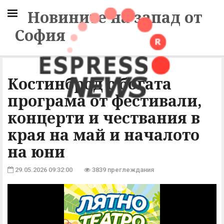
Новините на запад от
София
Костинброд с богата
програма от фестивали,
концерти и чествания в
края на май и началото
на юни
29.05.2026 09:32:00
3839 преглеждания