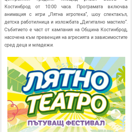
Костинброд от 10:00 часа. Програмата включва
анимация с игри „Лятна игротека“, шоу спектакъл,
детска работилница и изложбата „Дигитално мастило“.
Събитието е част от кампания на Община Костинброд,
насочена към превенция на агресията и зависимостите
сред деца и младежи.