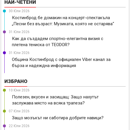
НАЙ-ЧЕТЕНИ
30 Юли 2026
Костинброд бе домакин на концерт-спектакъла
„Песни без възраст: Музиката, която не остарява“
31 Юли 2026
Как да създадем спортно-елегантна визия с
плетена тениска от TEODOR?
31 Юли 2026
Община Костинброд с официален Viber канал за
бърза и надеждна информация
ИЗБРАНО
10 Юни 2026
Полезен, вкусен и засищащ: Защо нахутът
заслужава място на всяка трапеза?
07 Юли 2026
Защо мозъкът ни саботира добрите навици?
22 Юли 2026