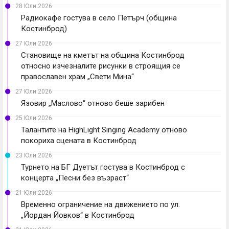
28 Юли 2026
Радиокафе гостува в село Петърч (община
Костинброд)
27 Юли 2026
Становище на кметът на община Костинброд
относно изчезналите рисунки в строящия се
православен храм „Свети Мина“
27 Юли 2026
Язовир „Маслово“ отново беше зарибен
25 Юли 2026
Талантите на HighLight Singing Academy отново
покориха сцената в Костинброд
23 Юли 2026
Турнето на БГ Дуетът гостува в Костинброд с
концерта „Песни без възраст“
21 Юли 2026
Временно ограничение на движението по ул.
„Йордан Йовков“ в Костинброд