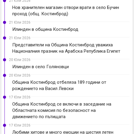
21 Юли 2026
Нов хранителен магазин отвори врати в село Бучин
проход (общ. Костинброд)
21 Юли 2026
Илинден в община Костинброд
21 Юли 2026
Представители на Община Костинброд уважиха
Националния празник на Арабска Република Египет
20 Юли 2026
Илинден в село Голяновци
20 Юли 2026
Община Костинброд отбеляза 189 години от
рождението на Васил Левски
17 Юли 2026
Община Костинброд се включи в заседание на
Областната комисия по безопасност на
движението по пътищата
17 Юли 2026
Любими хитове и много емоции на шестия летен