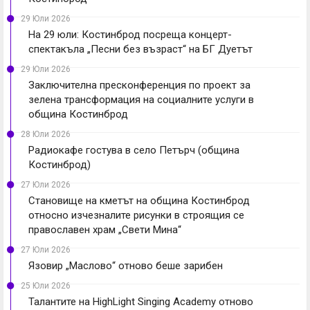
29 Юли 2026
На 29 юли: Костинброд посреща концерт-
спектакъла „Песни без възраст“ на БГ Дуетът
29 Юли 2026
Заключителна пресконференция по проект за
зелена трансформация на социалните услуги в
община Костинброд
28 Юли 2026
Радиокафе гостува в село Петърч (община
Костинброд)
27 Юли 2026
Становище на кметът на община Костинброд
относно изчезналите рисунки в строящия се
православен храм „Свети Мина“
27 Юли 2026
Язовир „Маслово“ отново беше зарибен
25 Юли 2026
Талантите на HighLight Singing Academy отново