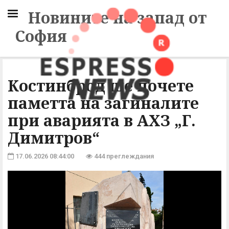
Новините на запад от
София
Костинброд ще почете
паметта на загиналите
при аварията в АХЗ „Г.
Димитров“
17.06.2026 08:44:00
444 преглеждания