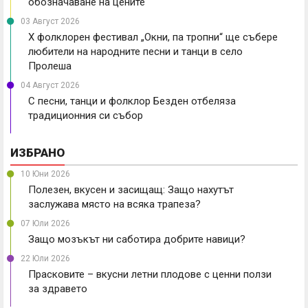
обозначаване на цените
03 Август 2026
X фолклорен фестивал „Окни, па тропни“ ще събере
любители на народните песни и танци в село
Пролеша
04 Август 2026
С песни, танци и фолклор Безден отбеляза
традиционния си събор
ИЗБРАНО
10 Юни 2026
Полезен, вкусен и засищащ: Защо нахутът
заслужава място на всяка трапеза?
07 Юли 2026
Защо мозъкът ни саботира добрите навици?
22 Юли 2026
Прасковите – вкусни летни плодове с ценни ползи
за здравето