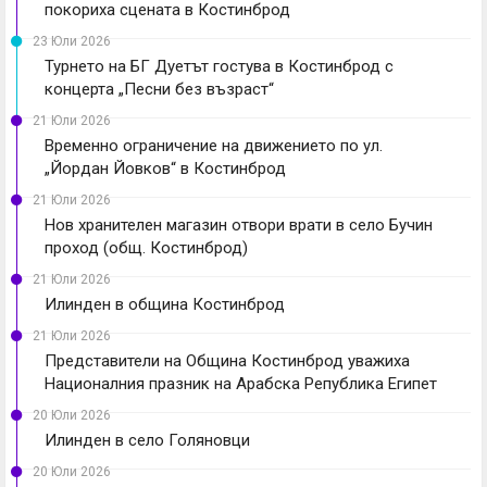
покориха сцената в Костинброд
23 Юли 2026
Турнето на БГ Дуетът гостува в Костинброд с
концерта „Песни без възраст“
21 Юли 2026
Временно ограничение на движението по ул.
„Йордан Йовков“ в Костинброд
21 Юли 2026
Нов хранителен магазин отвори врати в село Бучин
проход (общ. Костинброд)
21 Юли 2026
Илинден в община Костинброд
21 Юли 2026
Представители на Община Костинброд уважиха
Националния празник на Арабска Република Египет
20 Юли 2026
Илинден в село Голяновци
20 Юли 2026