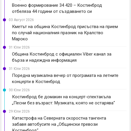
Военно формирование 34 420 – Костинброд
отбеляза 44 години от създаването си
03 Август 2026
Кметът на община Костинброд присъства на прием
по случай националния празник на Кралство
Мароко
31 Юли 2026
Община Костинброд с официален Viber канал за
бърза и надеждна информация
31 Юли 2026
Поредна музикална вечер от програмата на летните
концерти в Костинброд
30 Юли 2026
Костинброд бе домакин на концерт-спектакъла
„Песни без възраст: Музиката, която не остарява“
29 Юли 2026
Катастрофа на Северната скоростна тангента
забавя автобусите на „Общински превози
Костинброд“