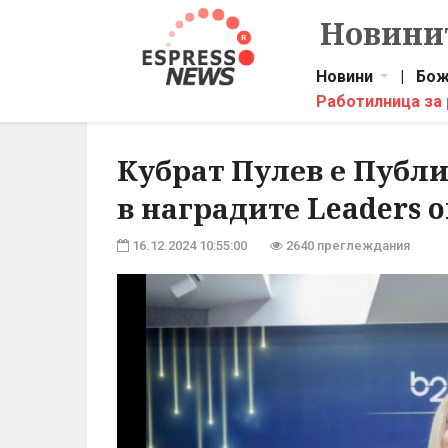
Новинит
Новини
|
Бож
Работилница за
Кубрат Пулев е Публ
в наградите Leaders o
16.12.2024 10:55:00
2640 преглеждания