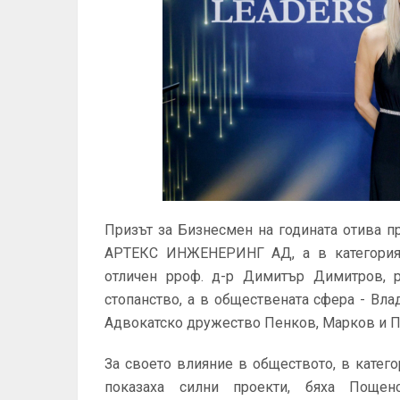
Призът за Бизнесмен на годината отива п
АРТЕКС ИНЖЕНЕРИНГ АД, а в категорият
отличен pроф. д-р Димитър Димитров, р
стопанство, а в обществената сфера - В
Адвокатско дружество Пенков, Марков и П
За своето влияние в обществото, в категори
показаха силни проекти, бяха Пощен