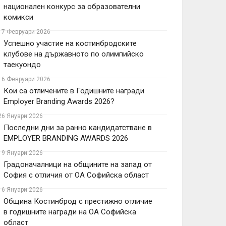
национален конкурс за образователни
комикси
17 Февруари 2026
Успешно участие на костинбродските
клубове на държавното по олимпийско
таекуондо
16 Февруари 2026
Кои са отличените в Годишните награди
Employer Branding Awards 2026?
26 Януари 2026
Последни дни за ранно кандидатстване в
EMPLOYER BRANDING AWARDS 2026
19 Януари 2026
Градоначалници на общините на запад от
София с отличия от ОА Софийска област
16 Януари 2026
Община Костинброд с престижно отличие
в годишните награди на ОА Софийска
област