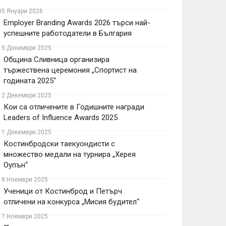
05 Януари 2026
Employer Branding Awards 2026 търси най-
успешните работодатели в България
15 Декември 2025
Община Сливница организира
тържествена церемония „Спортист на
годината 2025“
12 Декември 2025
Кои са отличените в Годишните награди
Leaders of Influence Awards 2025
11 Декември 2025
Костинбродски таекуондисти с
множество медали на турнира „Херея
Оупън“
18 Ноември 2025
Ученици от Костинброд и Петърч
отличени на конкурса „Мисия будител“
17 Ноември 2025