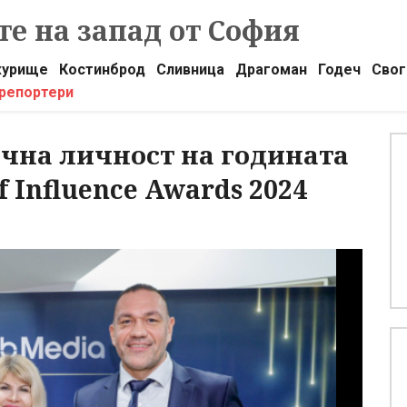
е на запад от София
урище
Костинброд
Сливница
Драгоман
Годеч
Свог
 репортери
ична личност на годината
f Influence Awards 2024