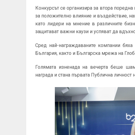
Конкурсът се организира за втора поредна 
за положително влияние и въздействие, на
като лидери на мнение в различните бизн
защитават важни каузи и успяват да вдъхно
Сред най-награждаваните компании бяха 
България, както и Българска мрежа на Гло
Голямата изненада на вечерта беше шам
награда и стана първата Публична личност н