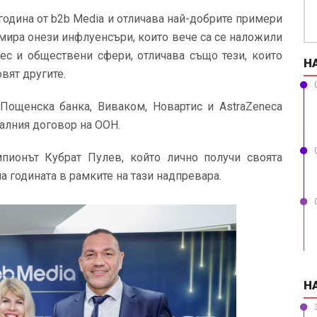
година от b2b Media и отличава най-добрите примери
мира онези инфлуенсъри, които вече са се наложили
ес и обществени сфери, отличава също тези, които
Н
вят другите.
Пощенска банка, Виваком, Новартис и AstraZeneca
балния договор на ООН.
пионът Кубрат Пулев, който лично получи своята
а годината в рамките на тази надпревара.
Н