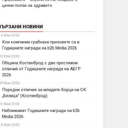
ценни ползи за здравето
ВЪРЗАНИ НОВИНИ
13 Юли 2026
Кои компании грабнаха призовете са в
Годишните награди на b2b Media 2026
03 Юли 2026
Община Костинброд с две престижни
отличия от Годишните награди на АБГР
2026
30 Юни 2026
Поредни отличия за младите борци на СК
„Белица“ (Ксотинброд)
26 Май 2026
Наближават Годишните награди на b2b
Media 2026
18 Май 2026