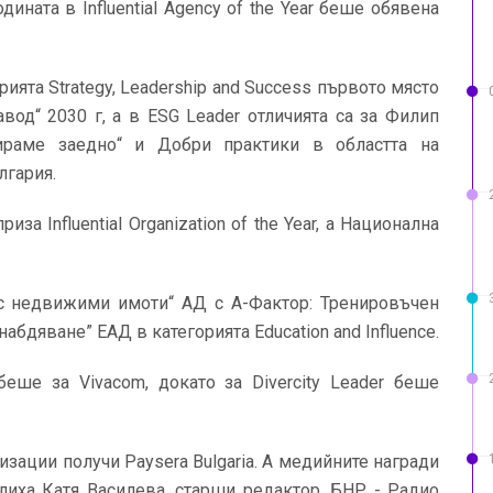
дината в Influential Agency of the Year беше обявена
рията Strategy, Leadership and Success първото място
вод“ 2030 г, а в ESG Leader отличията са за Филип
ираме заедно“ и Добри практики в областта на
лгария.
за Influential Organization of the Year, а Национална
с недвижими имоти“ АД с А-Фактор: Тренировъчен
абдяване” EАД в категорията Education and Influence.
беше за Vivacom, докато за Divercity Leader беше
изации получи Paysera Bulgaria. А медийните награди
делиха Катя Василева, старши редактор, БНР - Радио