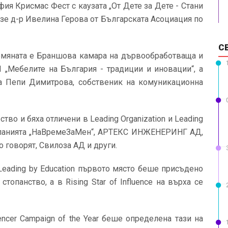
ия Крисмас Фест с каузата „От Дете за Дете - Стани
зе д-р Ивелина Герова от Българската Асоциация по
С
промяната е Браншова камара на дървообработваща и
Мебелите на България - традиции и иновации“, а
а Пепи Димитрова, собственик на комуникационна
тво и бяха отличени в Leading Organization и Leading
кампанията „НаВремеЗаМен“, АРТЕКС ИНЖЕНЕРИНГ АД,
о говорят, Свилоза АД и други.
Leading by Education първото място беше присъдено
топанство, а в Rising Star of Influence на върха се
encer Campaign of the Year беше определена тази на