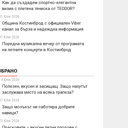
Как да създадем спортно-елегантна
визия с плетена тениска от TEODOR?
31 Юли 2026
Община Костинброд с официален Viber
канал за бърза и надеждна информация
31 Юли 2026
Поредна музикална вечер от програмата
на летните концерти в Костинброд
ЗБРАНО
10 Юни 2026
Полезен, вкусен и засищащ: Защо нахутът
заслужава място на всяка трапеза?
07 Юли 2026
Защо мозъкът ни саботира добрите
навици?
22 Юли 2026
Прасковите – вкусни летни плодове с