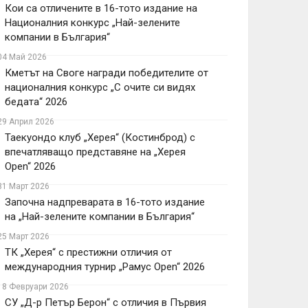
Кои са отличените в 16-тото издание на
Националния конкурс „Най-зелените
компании в България“
04 Май 2026
Кметът на Своге награди победителите от
националния конкурс „С очите си видях
бедата“ 2026
29 Април 2026
Таекуондо клуб „Херея“ (Костинброд) с
впечатляващо представяне на „Херея
Open“ 2026
31 Март 2026
Започна надпреварата в 16-тото издание
на „Най-зелените компании в България“
25 Март 2026
ТК „Херея“ с престижни отличия от
международния турнир „Рамус Open“ 2026
18 Февруари 2026
СУ „Д-р Петър Берон“ с отличия в Първия