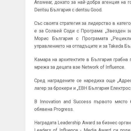
Answear, докато за най-добра агенция на го
Dentsu България с dentsu Good.
Със своята стратегия за лидерство в катего
е за Солвей Соди с Програма: „Звезден за
Морис България с Програмата „Рецикл
управлението на отпадъците и за Takeda Бъ
Камара на архитектите в България грабна при
мрежа за децата взе Network of Influence.
Сред наградените се наредиха още „Адре
лагер за брокери и „ЕВН България Електросн
В Innovation and Success първото място 
обявена Progress.
Наградата Leadership Award за бизнес орган
Leaders of Influence - Media Award си по