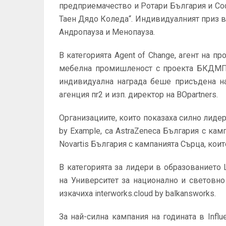
предприемачество и Ротари България и Соф
Таен Дядо Коледа“. Индивидуалният приз в
Андропауза и Менопауза.
В категорията Agent of Change, агент на 
мебелна промишленост с проекта БКДМП „
индивидуална награда беше присъдена н
агенция пr2 и изп. директор на BOpartners.
Организациите, които показаха силно лидерс
by Example, са AstraZeneca България с 
Novartis България с кампанията Сърца, коит
В категорията за лидери в образованието 
на Университет за национално и световно с
изкачиха interworks.cloud by balkansworks.
За най-силна кампания на годината в Influ