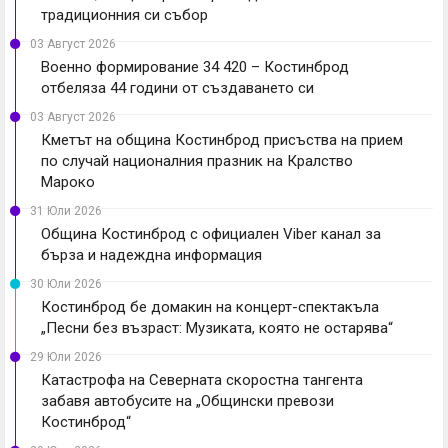
традиционния си събор
03 Август 2026
Военно формирование 34 420 – Костинброд
отбеляза 44 години от създаването си
03 Август 2026
Кметът на община Костинброд присъства на прием
по случай националния празник на Кралство
Мароко
31 Юли 2026
Община Костинброд с официален Viber канал за
бърза и надеждна информация
30 Юли 2026
Костинброд бе домакин на концерт-спектакъла
„Песни без възраст: Музиката, която не остарява“
29 Юли 2026
Катастрофа на Северната скоростна тангента
забавя автобусите на „Общински превози
Костинброд“