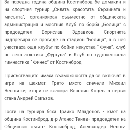
За поредна година община Костинброд бе домакин и
на спортния турнир „Силата, красотата, бързината и
мисълта“, организиран съвместно от общинската
администрация и местния Клуб по борба „Белица” с
председател Борислав Здравков. Спортната
надпревара се проведе на стадион “Белица”, а в нея
участваха още клубът по бойни изкуства “ Фуна”, клуб
по лека атлетика „Фуртуна” и Клуб по художествена
гимнастика “ Финес” от Костинброд.
Присъстващите имаха възможността да се включат в
игри на шахмат. Трето място спечели Михаил
Веновски, втори се класира Венелин Коцев, а първи
стана Андрей Сакъзов.
Гости на турнира бяха Трайко Младенов - кмет на
община Костинброд, д-р Атанас Тенев- председател на
Общински съвет- Костинброд, Александър Ненов-