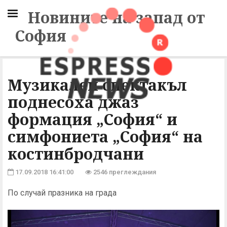
Новините на запад от
София
Музикален спектакъл
поднесоха джаз
формация „София“ и
симфониета „София“ на
костинбродчани
17.09.2018 16:41:00
2546 преглеждания
По случай празника на града