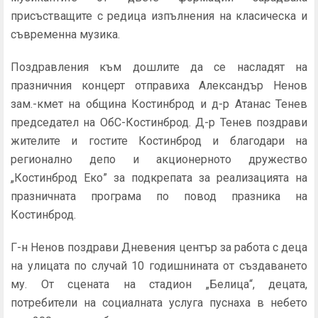
присъстващите с редица изпълнения на класическа и
съвременна музика.
Поздравления към дошлите да се насладят на
празничния концерт отправиха Александър Ненов
зам.-кмет на община Костинброд и д-р Атанас Тенев
председател на ОбС-Костинброд. Д-р Тенев поздрави
жителите и гостите Костинброд и благодари на
регионално депо и акционерното дружество
„Костинброд Еко” за подкрепата за реализацията на
празничната програма по повод празника на
Костинброд.
Г-н Ненов поздрави Дневения център за работа с деца
на улицата по случай 10 годишнината от създаването
му. От сцената на стадион „Белица“, децата,
потребители на социалната услуга пуснаха в небето