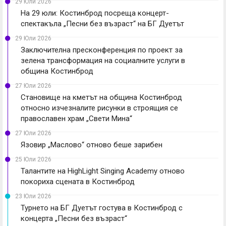
29 Юли 2026
На 29 юли: Костинброд посреща концерт-
спектакъла „Песни без възраст“ на БГ Дуетът
29 Юли 2026
Заключителна пресконференция по проект за
зелена трансформация на социалните услуги в
община Костинброд
27 Юли 2026
Становище на кметът на община Костинброд
относно изчезналите рисунки в строящия се
православен храм „Свети Мина“
27 Юли 2026
Язовир „Маслово“ отново беше зарибен
25 Юли 2026
Талантите на HighLight Singing Academy отново
покориха сцената в Костинброд
23 Юли 2026
Турнето на БГ Дуетът гостува в Костинброд с
концерта „Песни без възраст“