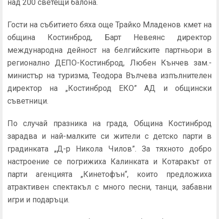
над 200 светещи балона.
Гости на събитието бяха още Трайко Младенов кмет на
община Костинброд, Барт Невеянс директор
международна дейност на белгийските партньори в
регионално ДЕПО-Костинброд, Любен Кънчев зам.-
министър на туризма, Теодора Вълчева изпълнителен
директор на „Костинброд ЕКО” АД и общински
съветници.
По случай празника на града, Община Костинброд
зарадва и най-малките си жители с детско парти в
градинката „Д-р Никола Чилов”. За тяхното добро
настроение се погрижиха Калинката и Котаракът от
парти агенцията „Кинетофън“, които предложиха
атрактивен спектакъл с много песни, танци, забавни
игри и подаръци.