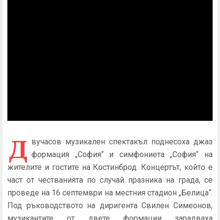
Д
вучасов музикален спектакъл поднесоха джаз
формация „София“ и симфониета „София“ на
жителите и гостите на Костинброд. Концертът, който е
част от честванията по случай празника на града, се
проведе на 16 септември на местния стадион „Белица“.
Под ръководството на диригента Свилен Симеонов,
музикантите от двете формации зарадваха