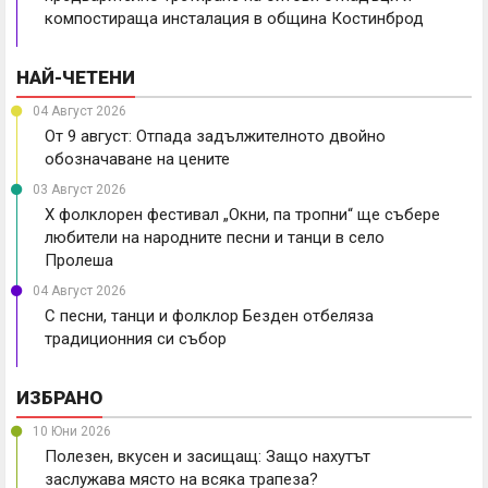
компостираща инсталация в община Костинброд
НАЙ-ЧЕТЕНИ
04 Август 2026
От 9 август: Отпада задължителното двойно
обозначаване на цените
03 Август 2026
X фолклорен фестивал „Окни, па тропни“ ще събере
любители на народните песни и танци в село
Пролеша
04 Август 2026
С песни, танци и фолклор Безден отбеляза
традиционния си събор
ИЗБРАНО
10 Юни 2026
Полезен, вкусен и засищащ: Защо нахутът
заслужава място на всяка трапеза?