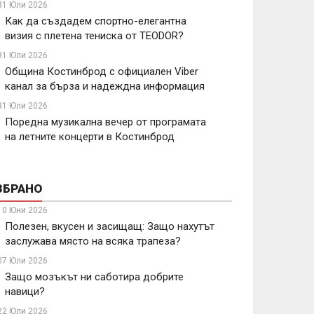
31 Юли 2026
Как да създадем спортно-елегантна
визия с плетена тениска от TEODOR?
31 Юли 2026
Община Костинброд с официален Viber
канал за бърза и надеждна информация
31 Юли 2026
Поредна музикална вечер от програмата
на летните концерти в Костинброд
ЗБРАНО
10 Юни 2026
Полезен, вкусен и засищащ: Защо нахутът
заслужава място на всяка трапеза?
07 Юли 2026
Защо мозъкът ни саботира добрите
навици?
22 Юли 2026