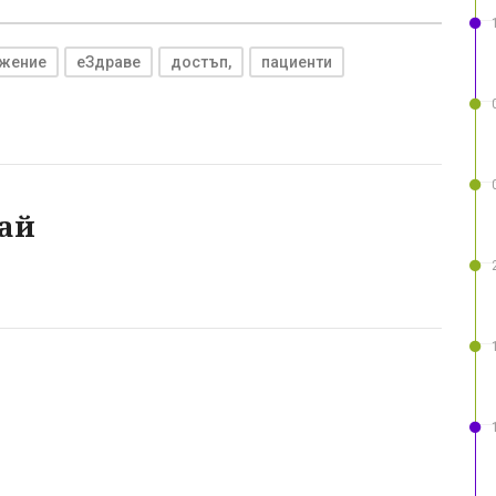
жение
еЗдраве
достъп,
пациенти
ай