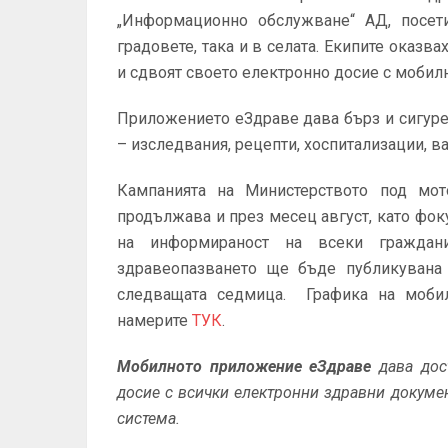
„Информационно обслужване“ АД, посет
градовете, така и в селата. Екипите оказ
и сдвоят своето електронно досие с мобилн
Приложението еЗдраве дава бърз и сигур
– изследвания, рецепти, хоспитализации, в
Кампанията на Министерството под мот
продължава и през месец август, като фоку
на информираност на всеки граждани
здравеопазването ще бъде публикувана 
следващата седмица. Графика на моби
намерите
ТУК
.
Мобилното приложение еЗдраве
дава дос
досие с всички електронни здравни докум
система.