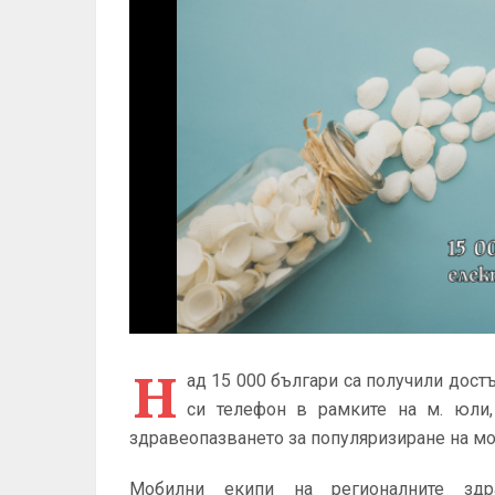
Н
ад 15 000 българи са получили дост
си телефон в рамките на м. юли,
здравеопазването за популяризиране на м
Мобилни екипи на регионалните здр