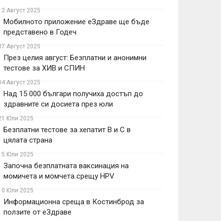
12 Август 2025
Мобилното приложение еЗдраве ще бъде
представено в Годеч
07 Август 2025
През целия август: Безплатни и анонимни
тестове за ХИВ и СПИН
04 Август 2025
Над 15 000 българи получиха достъп до
здравните си досиета през юли
21 Юли 2025
Безплатни тестове за хепатит В и С в
цялата страна
15 Юли 2025
Започна безплатната ваксинация на
момичета и момчета срещу HPV
10 Юли 2025
Информационна среща в Костинброд за
ползите от eЗдраве