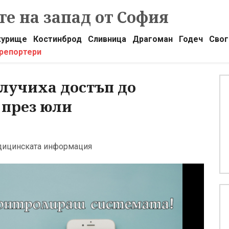
е на запад от София
урище
Костинброд
Сливница
Драгоман
Годеч
Свог
 репортери
олучиха достъп до
 през юли
едицинската информация