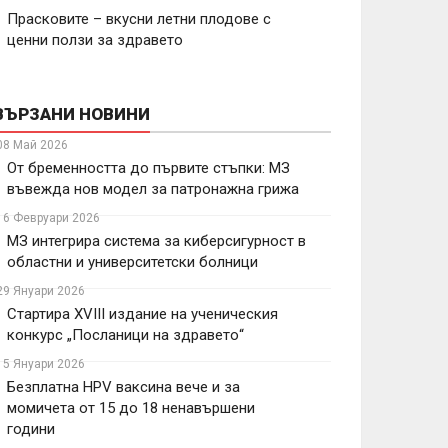
Прасковите – вкусни летни плодове с
ценни ползи за здравето
ВЪРЗАНИ НОВИНИ
08 Май 2026
От бременността до първите стъпки: МЗ
въвежда нов модел за патронажна грижа
16 Февруари 2026
МЗ интегрира система за киберсигурност в
областни и университетски болници
29 Януари 2026
Стартира XVIII издание на ученическия
конкурс „Посланици на здравето“
15 Януари 2026
Безплатна HPV ваксина вече и за
момичета от 15 до 18 ненавършени
години