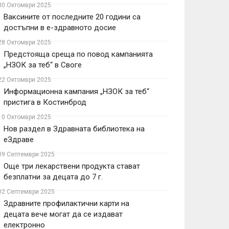
30 Октомври 2025
Ваксините от последните 20 години са
достъпни в е-здравното досие
28 Октомври 2025
Предстояща среща по повод кампанията
„НЗОК за теб“ в Своге
22 Октомври 2025
Информационна кампания „НЗОК за теб“
пристига в Костинброд
10 Октомври 2025
Нов раздел в Здравната библиотека на
еЗдраве
09 Септември 2025
Още три лекарствени продукта стават
безплатни за децата до 7 г.
02 Септември 2025
Здравните профилактични карти на
децата вече могат да се издават
електронно