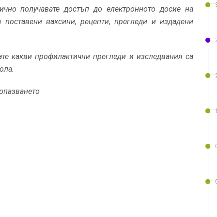
тично получавате достъп до електронното досие на
 поставени ваксини, рецепти, прегледи и издадени
ате какви профилактични прегледи и изследвания са
ола.
еопазването