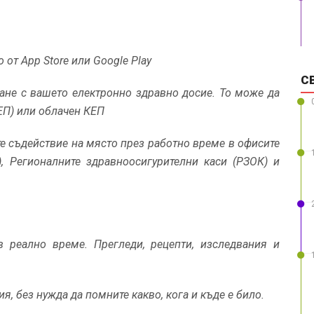
от App Store или Google Play
С
ане с вашето електронно здравно досие. То може да
ЕП) или облачен КЕП
те съдействие на място през работно време в офисите
), Регионалните здравноосигурителни каси (РЗОК) и
в реално време. Прегледи, рецепти, изследвания и
ия, без нужда да помните какво, кога и къде е било.