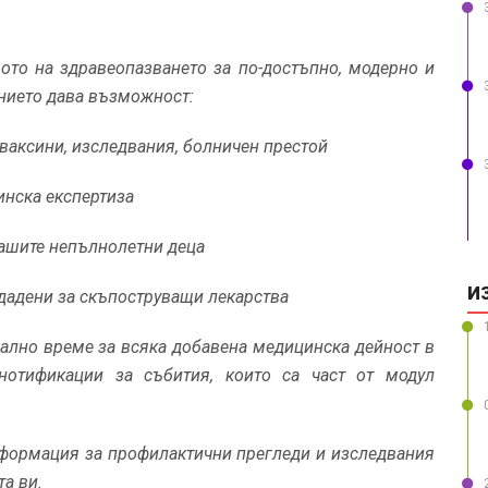
вото на здравеопазването за по-достъпно, модерно и
нието дава възможност:
 ваксини, изследвания, болничен престой
инска експертиза
вашите непълнолетни деца
И
дадени за скъпоструващи лекарства
ално време за всяка добавена медицинска дейност в
нотификации за събития, които са част от модул
формация за профилактични прегледи и изследвания
та ви.