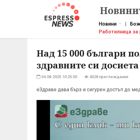
Новинит
Новини
|
Бож
Работилница за
Над 15 000 българи п
здравните си досиета
04.08.2025 10:25:00
4028 преглеждания
еЗдраве дава бърз и сигурен достъп до м