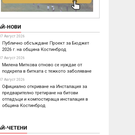
АЙ-НОВИ
07 Август 2026
Публично обсъждане Проект за Бюджет
2026 г. на община Костинброд
07 Август 2026
Милена Миткова отново се нуждае от
подкрепа в битката с тежкото заболяване
07 Август 2026
Официално откриване на Инсталация за
предварително третиране на битови
отпадъци и компостираща инсталация в
община Костинброд
АЙ-ЧЕТЕНИ