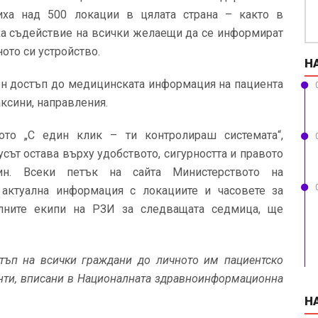
иха над 500 локации в цялата страна – както в
ваха съдействие на всички желаещи да се информират
ото си устройство.
Н
ен достъп до медицинската информация на пациента
аксини, направления.
ото „С един клик – ти контролираш системата“,
сът остава върху удобството, сигурността и правото
н. Всеки петък на сайта Министерството на
актуална информация с локациите и часовете за
лните екипи на РЗИ за следващата седмица, ще
тъп на всички граждани до личното им пациентско
енти, вписани в Националната здравноинформационна
Н