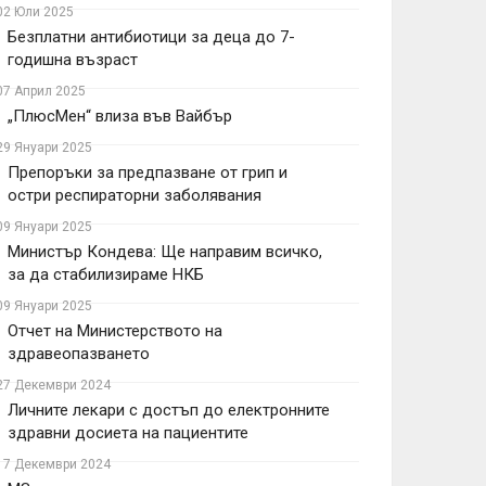
02 Юли 2025
Безплатни антибиотици за деца до 7-
годишна възраст
07 Април 2025
„ПлюсМен“ влиза във Вайбър
29 Януари 2025
Препоръки за предпазване от грип и
остри респираторни заболявания
09 Януари 2025
Министър Кондева: Ще направим всичко,
за да стабилизираме НКБ
09 Януари 2025
Отчет на Министерството на
здравеопазването
27 Декември 2024
Личните лекари с достъп до електронните
здравни досиета на пациентите
17 Декември 2024