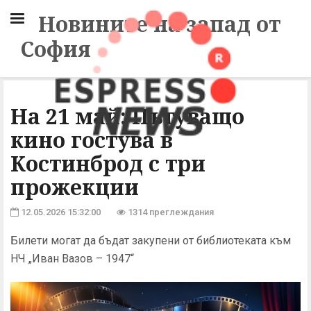
Новините на запад от
София
На 21 май: Пътуващо
кино гостува в
Костинброд с три
прожекции
12.05.2026 15:32:00
1314 преглеждания
Билети могат да бъдат закупени от библиотеката към
НЧ „Иван Вазов – 1947“