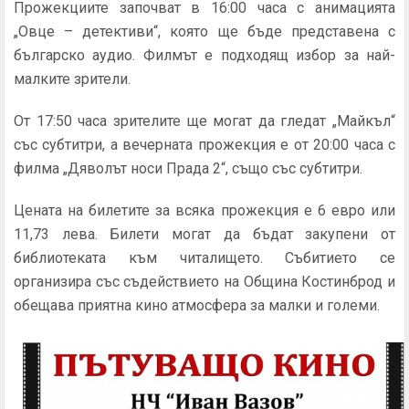
Прожекциите започват в 16:00 часа с анимацията
„Овце – детективи“, която ще бъде представена с
българско аудио. Филмът е подходящ избор за най-
малките зрители.
От 17:50 часа зрителите ще могат да гледат „Майкъл“
със субтитри, а вечерната прожекция е от 20:00 часа с
филма „Дяволът носи Прада 2“, също със субтитри.
Цената на билетите за всяка прожекция е 6 евро или
11,73 лева. Билети могат да бъдат закупени от
библиотеката към читалището. Събитието се
организира със съдействието на Община Костинброд и
обещава приятна кино атмосфера за малки и големи.