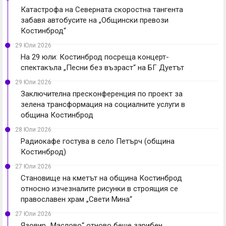
Катастрофа на Северната скоростна тангента
забавя автобусите на „Общински превози
Костинброд“
29 Юли 2026
На 29 юли: Костинброд посреща концерт-
спектакъла „Песни без възраст“ на БГ Дуетът
29 Юли 2026
Заключителна пресконференция по проект за
зелена трансформация на социалните услуги в
община Костинброд
28 Юли 2026
Радиокафе гостува в село Петърч (община
Костинброд)
27 Юли 2026
Становище на кметът на община Костинброд
относно изчезналите рисунки в строящия се
православен храм „Свети Мина“
27 Юли 2026
Язовир „Маслово“ отново беше зарибен