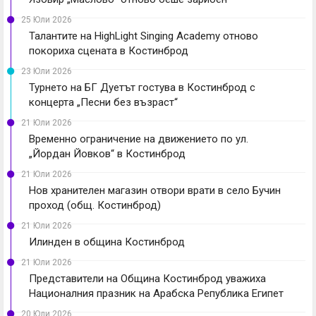
25 Юли 2026
Талантите на HighLight Singing Academy отново
покориха сцената в Костинброд
23 Юли 2026
Турнето на БГ Дуетът гостува в Костинброд с
концерта „Песни без възраст“
21 Юли 2026
Временно ограничение на движението по ул.
„Йордан Йовков“ в Костинброд
21 Юли 2026
Нов хранителен магазин отвори врати в село Бучин
проход (общ. Костинброд)
21 Юли 2026
Илинден в община Костинброд
21 Юли 2026
Представители на Община Костинброд уважиха
Националния празник на Арабска Република Египет
20 Юли 2026