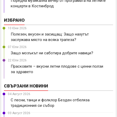
Поредна музикална вечер от програмата на летните
концерти в Костинброд
ИЗБРАНО
10 Юни 2026
Полезен, вкусен и засищащ: Защо нахутът
заслужава място на всяка трапеза?
07 Юли 2026
Защо мозъкът ни саботира добрите навици?
22 Юли 2026
Прасковите – вкусни летни плодове с ценни ползи
за здравето
СВЪРЗАНИ НОВИНИ
04 Август 2026
С песни, танци и фолклор Безден отбеляза
традиционния си събор
03 Август 2026