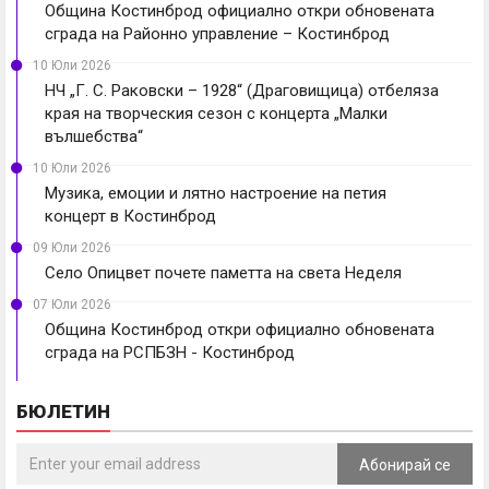
Община Костинброд официално откри обновената
сграда на Районно управление – Костинброд
10 Юли 2026
НЧ „Г. С. Раковски – 1928“ (Драговищица) отбеляза
края на творческия сезон с концерта „Малки
вълшебства“
10 Юли 2026
Музика, емоции и лятно настроение на петия
концерт в Костинброд
09 Юли 2026
Село Опицвет почете паметта на света Неделя
07 Юли 2026
Община Костинброд откри официално обновената
сграда на РСПБЗН - Костинброд
БЮЛЕТИН
Абонирай се