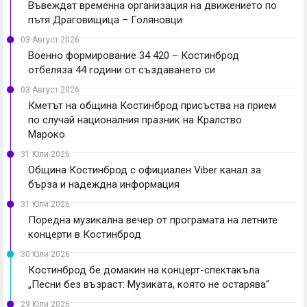
Въвеждат временна организация на движението по
пътя Драговищица – Голяновци
03 Август 2026
Военно формирование 34 420 – Костинброд
отбеляза 44 години от създаването си
03 Август 2026
Кметът на община Костинброд присъства на прием
по случай националния празник на Кралство
Мароко
31 Юли 2026
Община Костинброд с официален Viber канал за
бърза и надеждна информация
31 Юли 2026
Поредна музикална вечер от програмата на летните
концерти в Костинброд
30 Юли 2026
Костинброд бе домакин на концерт-спектакъла
„Песни без възраст: Музиката, която не остарява“
29 Юли 2026