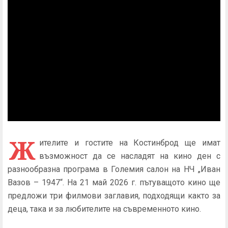
Ж
ителите и гостите на Костинброд ще имат
възможност да се насладят на кино ден с
разнообразна програма в Големия салон на НЧ „Иван
Вазов – 1947“. На 21 май 2026 г. пътуващото кино ще
предложи три филмови заглавия, подходящи както за
деца, така и за любителите на съвременното кино.