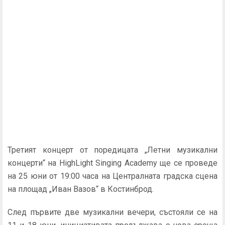
Третият концерт от поредицата „Летни музикални
концерти“ на HighLight Singing Academy ще се проведе
на 25 юни от 19:00 часа на Централната градска сцена
на площад „Иван Вазов“ в Костинброд.
След първите две музикални вечери, състояли се на