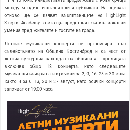
11 и 18 юни, инициативата продължава с нова среща
между младите изпълнители и публиката. На сцената
отново ще се изявят възпитаниците на HighLight
Singing Academy, които ще представят своите вокални
умения пред жителите и гостите на града.
Летните музикални концерти се организират със
съдействието на Община Костинброд и са част от
летния културния календар на общината. Поредицата
включва общо 12 концерта, като следващите
музикални вечери са насрочени за 2, 9, 16, 23 и 30 юли,
както и за 6, 13, 20 и 27 август, като всички концерти
започват от 19:00 часа.