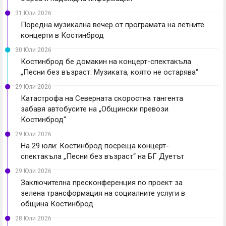
31 Юли 2026
Поредна музикална вечер от програмата на летните
концерти в Костинброд
30 Юли 2026
Костинброд бе домакин на концерт-спектакъла
„Песни без възраст: Музиката, която не остарява“
29 Юли 2026
Катастрофа на Северната скоростна тангента
забавя автобусите на „Общински превози
Костинброд“
29 Юли 2026
На 29 юли: Костинброд посреща концерт-
спектакъла „Песни без възраст“ на БГ Дуетът
29 Юли 2026
Заключителна пресконференция по проект за
зелена трансформация на социалните услуги в
община Костинброд
28 Юли 2026