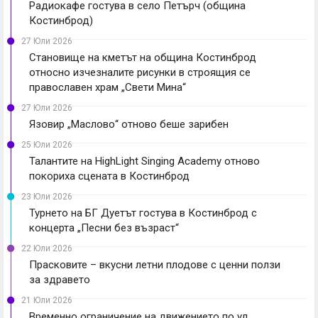
Радиокафе гостува в село Петърч (община
Костинброд)
27 Юли 2026
Становище на кметът на община Костинброд
относно изчезналите рисунки в строящия се
православен храм „Свети Мина“
27 Юли 2026
Язовир „Маслово“ отново беше зарибен
25 Юли 2026
Талантите на HighLight Singing Academy отново
покориха сцената в Костинброд
23 Юли 2026
Турнето на БГ Дуетът гостува в Костинброд с
концерта „Песни без възраст“
22 Юли 2026
Прасковите – вкусни летни плодове с ценни ползи
за здравето
21 Юли 2026
Временно ограничение на движението по ул.