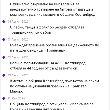
Официално откриване на Инсталация за
предварително третиране на битови отпадъци и
компостираща инсталация в община Костинброд
04 Август 2026
С песни, танци и фолклор Безден отбеляза
традиционния си събор
03 Август 2026
Въвеждат временна организация на движението по
пътя Драговищица – Голяновци
03 Август 2026
Военно формирование 34 420 – Костинброд
отбеляза 44 години от създаването си
03 Август 2026
Кметът на община Костинброд присъства на прием
по случай националния празник на Кралство
Мароко
31 Юли 2026
Община Костинброд с официален Viber канал за
бърза и надеждна информация