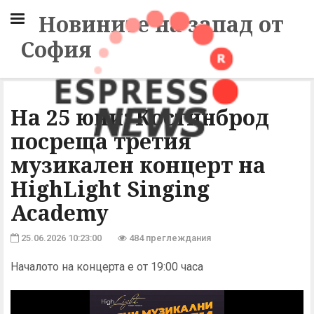
Новините на запад от
София
На 25 юни: Костинброд
посреща третия
музикален концерт на
HighLight Singing
Academy
25.06.2026 10:23:00
484 преглеждания
Началото на концерта е от 19:00 часа