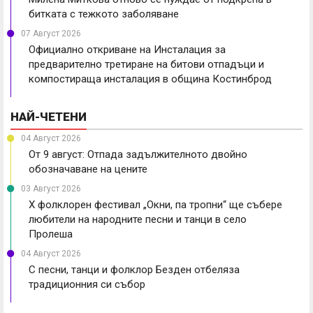
битката с тежкото заболяване
07 Август 2026
Официално откриване на Инсталация за
предварително третиране на битови отпадъци и
компостираща инсталация в община Костинброд
НАЙ-ЧЕТЕНИ
04 Август 2026
От 9 август: Отпада задължителното двойно
обозначаване на цените
03 Август 2026
X фолклорен фестивал „Окни, па тропни“ ще събере
любители на народните песни и танци в село
Пролеша
04 Август 2026
С песни, танци и фолклор Безден отбеляза
традиционния си събор