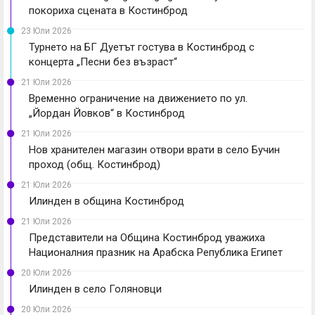
покориха сцената в Костинброд
23 Юли 2026
Турнето на БГ Дуетът гостува в Костинброд с
концерта „Песни без възраст“
21 Юли 2026
Временно ограничение на движението по ул.
„Йордан Йовков“ в Костинброд
21 Юли 2026
Нов хранителен магазин отвори врати в село Бучин
проход (общ. Костинброд)
21 Юли 2026
Илинден в община Костинброд
21 Юли 2026
Представители на Община Костинброд уважиха
Националния празник на Арабска Република Египет
20 Юли 2026
Илинден в село Голяновци
20 Юли 2026