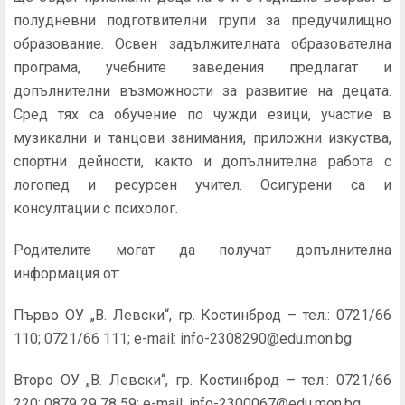
полудневни подготвителни групи за предучилищно
образование. Освен задължителната образователна
програма, учебните заведения предлагат и
допълнителни възможности за развитие на децата.
Сред тях са обучение по чужди езици, участие в
музикални и танцови занимания, приложни изкуства,
спортни дейности, както и допълнителна работа с
логопед и ресурсен учител. Осигурени са и
консултации с психолог.
Родителите могат да получат допълнителна
информация от:
Първо ОУ „В. Левски“, гр. Костинброд – тел.: 0721/66
110; 0721/66 111; e-mail: info-2308290@edu.mon.bg
Второ ОУ „В. Левски“, гр. Костинброд – тел.: 0721/66
220; 0879 29 78 59; e-mail: info-2300067@edu.mon.bg