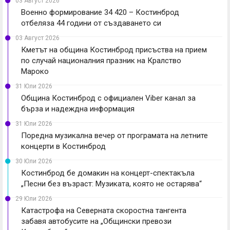
03 Август 2026
Военно формирование 34 420 – Костинброд
отбеляза 44 години от създаването си
03 Август 2026
Кметът на община Костинброд присъства на прием
по случай националния празник на Кралство
Мароко
31 Юли 2026
Община Костинброд с официален Viber канал за
бърза и надеждна информация
31 Юли 2026
Поредна музикална вечер от програмата на летните
концерти в Костинброд
30 Юли 2026
Костинброд бе домакин на концерт-спектакъла
„Песни без възраст: Музиката, която не остарява“
29 Юли 2026
Катастрофа на Северната скоростна тангента
забавя автобусите на „Общински превози