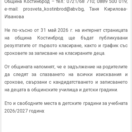
Община Костинброд – тел.: 0721/68 710; 0889 500 019;
e-mail: prosveta_kostinbrod@abv.bg, Таня Кирилова-
Иванова
Не по-късно от 31 май 2026 г. на интернет страницата
на община Костинброд ще бъдат публикувани
резултатите от първото класиране, както и график със
сроковете за записване на класираните деца.
От общината напомнят, че е задължение на родителите
да следят за спазването на всички изисквания и
срокове, свързани с кандидатстването и записването
на децата в общинските училища и детски градини.
Ето и свободните места в детските градини за учебната
2026/2027 година: