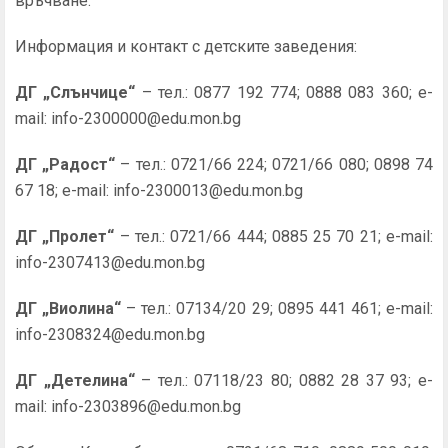
връчване.
Информация и контакт с детските заведения:
ДГ „Слънчице“
– тел.: 0877 192 774; 0888 083 360; e-
mail: info-2300000@edu.mon.bg
ДГ „Радост“
– тел.: 0721/66 224; 0721/66 080; 0898 74
67 18; e-mail: info-2300013@edu.mon.bg
ДГ „Пролет“
– тел.: 0721/66 444; 0885 25 70 21; e-mail:
info-2307413@edu.mon.bg
ДГ „Виолина“
– тел.: 07134/20 29; 0895 441 461; e-mail:
info-2308324@edu.mon.bg
ДГ „Детелина“
– тел.: 07118/23 80; 0882 28 37 93; e-
mail: info-2303896@edu.mon.bg