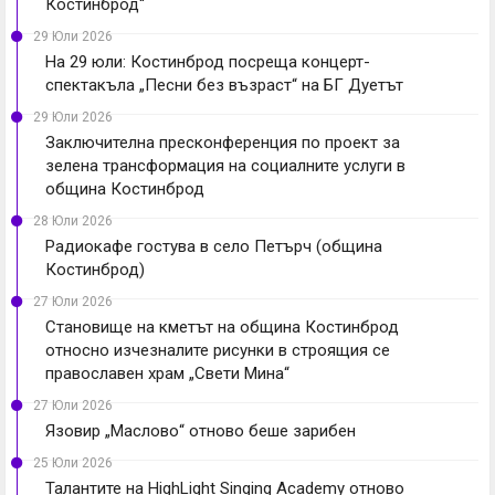
Костинброд“
29 Юли 2026
На 29 юли: Костинброд посреща концерт-
спектакъла „Песни без възраст“ на БГ Дуетът
29 Юли 2026
Заключителна пресконференция по проект за
зелена трансформация на социалните услуги в
община Костинброд
28 Юли 2026
Радиокафе гостува в село Петърч (община
Костинброд)
27 Юли 2026
Становище на кметът на община Костинброд
относно изчезналите рисунки в строящия се
православен храм „Свети Мина“
27 Юли 2026
Язовир „Маслово“ отново беше зарибен
25 Юли 2026
Талантите на HighLight Singing Academy отново