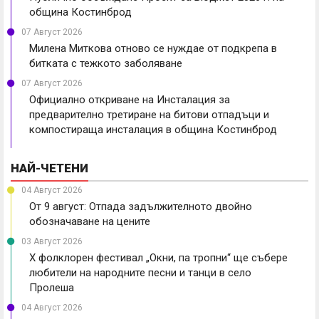
община Костинброд
07 Август 2026
Милена Миткова отново се нуждае от подкрепа в
битката с тежкото заболяване
07 Август 2026
Официално откриване на Инсталация за
предварително третиране на битови отпадъци и
компостираща инсталация в община Костинброд
НАЙ-ЧЕТЕНИ
04 Август 2026
От 9 август: Отпада задължителното двойно
обозначаване на цените
03 Август 2026
X фолклорен фестивал „Окни, па тропни“ ще събере
любители на народните песни и танци в село
Пролеша
04 Август 2026