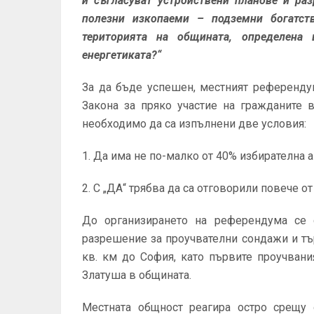
и съгласуват устройствени планове и ра
полезни изкопаеми – подземни богатст
територията на общината, определен
енергетиката?“
За да бъде успешен, местният референдум
Закона за пряко участие на гражданите 
необходимо да са изпълнени две условия:
1. Да има не по-малко от 40% избирателна а
2. С „ДА“ трябва да са отговорили повече от
До организирането на референдума се с
разрешение за проучвателни сондажи и тъ
кв. км до София, като първите проучван
Златуша в общината.
Местната общност реагира остро срещу о