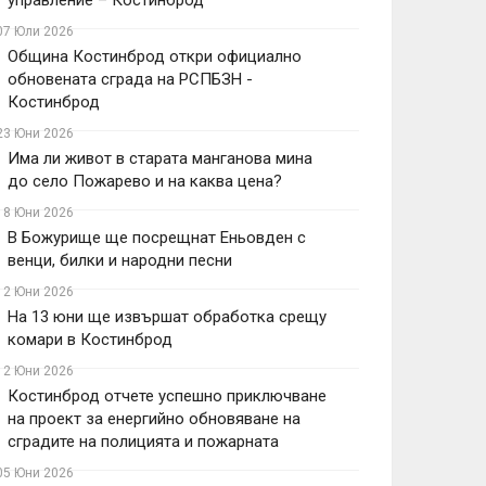
управление – Костинброд
07 Юли 2026
Община Костинброд откри официално
обновената сграда на РСПБЗН -
Костинброд
23 Юни 2026
Има ли живот в старата манганова мина
до село Пожарево и на каква цена?
18 Юни 2026
В Божурище ще посрещнат Еньовден с
венци, билки и народни песни
12 Юни 2026
На 13 юни ще извършат обработка срещу
комари в Костинброд
12 Юни 2026
Костинброд отчете успешно приключване
на проект за енергийно обновяване на
сградите на полицията и пожарната
05 Юни 2026