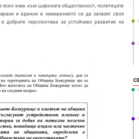
де ясен знак към широката общественост, политиците
зирани и единни в намерението си да запазят своя
 и добрите перспективи за устойчиво развитие на
С