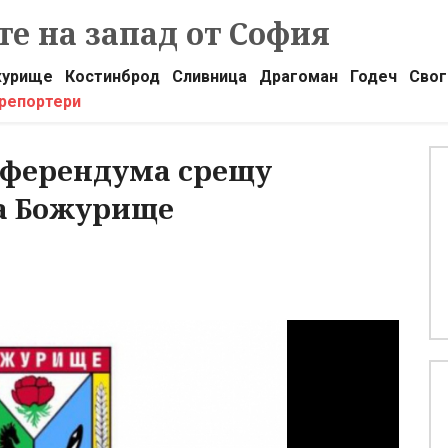
е на запад от София
урище
Костинброд
Сливница
Драгоман
Годеч
Свог
 репортери
референдума срещу
а Божурище