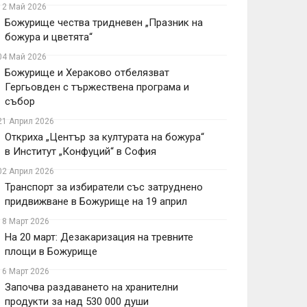
12 Май 2026
Божурище чества тридневен „Празник на
божура и цветята“
04 Май 2026
Божурище и Хераково отбелязват
Гергьовден с тържествена програма и
събор
21 Април 2026
Откриха „Център за културата на божура“
в Институт „Конфуций“ в София
02 Април 2026
Транспорт за избиратели със затруднено
придвижване в Божурище на 19 април
18 Март 2026
На 20 март: Дезакаризация на тревните
площи в Божурище
16 Март 2026
Започва раздаването на хранителни
продукти за над 530 000 души