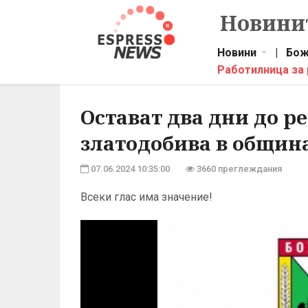
Новинит
Новини
|
Бож
Работилница за
Остават два дни до 
златодобива в общин
07.06.2024 10:35:00
3660 преглеждания
Всеки глас има значение!