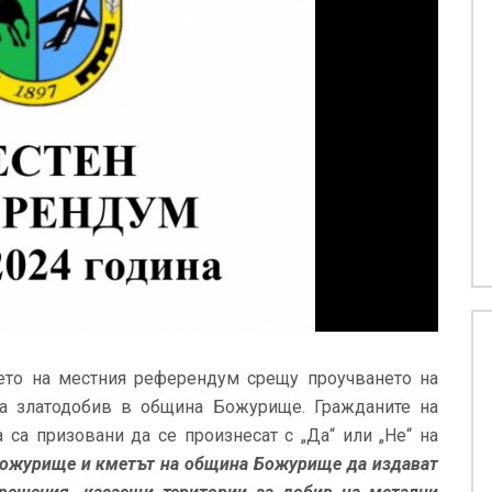
ето на местния референдум срещу проучването на
а златодобив в община Божурище. Гражданите на
са призовани да се произнесат с „Да“ или „Не“ на
Божурище и кметът на община Божурище да издават