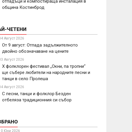
отпадъци и компостираща инсталация в
община Костинброд
АЙ-ЧЕТЕНИ
04 Август 2026
От 9 август: Отпада задължителното
двойно обозначаване на цените
03 Август 2026
X фолклорен фестивал „Окни, па тропни“
ще събере любители на народните песни и
танци в село Пролеша
04 Август 2026
С песни, танци и фолклор Безден
отбеляза традиционния си събор
ЗБРАНО
10 Юни 2026