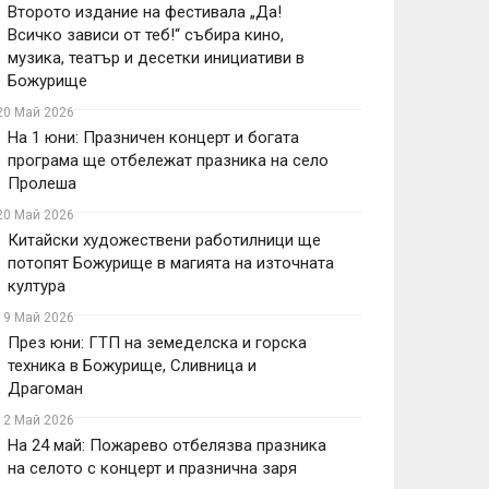
Второто издание на фестивала „Да!
Всичко зависи от теб!“ събира кино,
музика, театър и десетки инициативи в
Божурище
20 Май 2026
На 1 юни: Празничен концерт и богата
програма ще отбележат празника на село
Пролеша
20 Май 2026
Китайски художествени работилници ще
потопят Божурище в магията на източната
култура
19 Май 2026
През юни: ГТП на земеделска и горска
техника в Божурище, Сливница и
Драгоман
12 Май 2026
На 24 май: Пожарево отбелязва празника
на селото с концерт и празнична заря