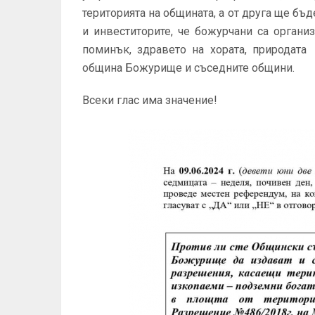
територията на общината, а от друга ще бъ
и инвеститорите, че божурчани са органи
поминък, здравето на хората, природата
община Божурище и съседните общини.
Всеки глас има значение!