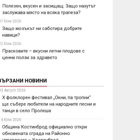
Полезен, вкусен и засищащ: Защо нахутът
заслужава място на всяка трапеза?
07 Юли 2026
Защо мозъкът ни саботира добрите
навици?
22 Юли 2026
Прасковите – вкусни летни плодове с
ценни ползи за здравето
ВЪРЗАНИ НОВИНИ
03 Август 2026
X фолклорен фестивал „Окни, па тропни“
ще събере любители на народните песни и
танци в село Пролеша
14 Юли 2026
Община Костинброд официално откри
обновената сграда на Районно