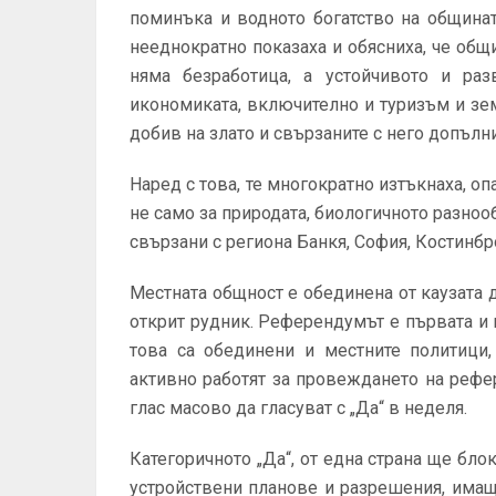
поминъка и водното богатство на общинат
нееднократно показаха и обясниха, че об
няма безработица, а устойчивото и ра
икономиката, включително и туризъм и зе
добив на злато и свързаните с него допълн
Наред с това, те многократно изтъкнаха, оп
не само за природата, биологичното разнооб
свързани с региона Банкя, София, Костинбр
Местната общност е обединена от каузата 
открит рудник. Референдумът е първата и в
това са обединени и местните политици,
активно работят за провеждането на рефе
глас масово да гласуват с „Да“ в неделя.
Категоричното „Да“, от една страна ще бл
устройствени планове и разрешения, има