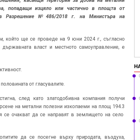
зрешения, касаещи територии за добив на метални
ва, попадащи изцяло или частично в площта от
а в Разрешение №486/2018 г. на Министъра на
, който ще се проведе на 9 юни 2024 г., съгласно
в държавната власт и местното самоуправление, е
Н
ктивност.
 половината от гласувалите.
тигна, след като златодобивна компания получи
рсене на метални полезни изкопаеми на площ 194.3
ия се очакват да се направят в землището на село
питите да се посегне върху природата, въздуха,