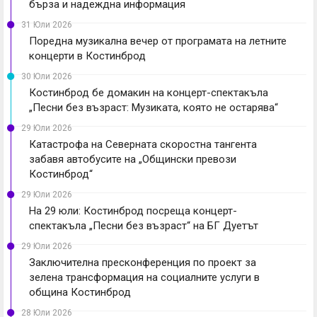
бърза и надеждна информация
31 Юли 2026
Поредна музикална вечер от програмата на летните
концерти в Костинброд
30 Юли 2026
Костинброд бе домакин на концерт-спектакъла
„Песни без възраст: Музиката, която не остарява“
29 Юли 2026
Катастрофа на Северната скоростна тангента
забавя автобусите на „Общински превози
Костинброд“
29 Юли 2026
На 29 юли: Костинброд посреща концерт-
спектакъла „Песни без възраст“ на БГ Дуетът
29 Юли 2026
Заключителна пресконференция по проект за
зелена трансформация на социалните услуги в
община Костинброд
28 Юли 2026