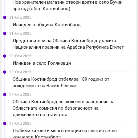
Нов хранителен магазин отвори врати в село Бучин
проход (общ. Костинброд)
21 Юли 2026
Илинден в община Костинброд
21 Юли 2026
Представители на Община Костинброд уважиха
Националния празник на Арабска Република Египет
20 Юли 2026
Илинден в село Голяновци
20 Юли 2026
Община Костинброд отбеляза 189 години от
рождението на Васил Левски
17 Юли 2026
Община Костинброд се включи в заседание на
Областната комисия по безопасност на
движението по пътищата
17 Юли 2026
Любими хитове и много емоции на шестия летен
концерт в Костинброд