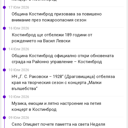
17 Юли 2026
Община Костинброд призовава за повишено
внимание през пожароопасния сезон
16 Юли 2026
Костинброд ще отбележи 189 години от
рождението на Васил Левски
14 Юли 2026
Община Костинброд официално откри обновената
сграда на Районно управление – Костинброд
10 Юли 2026
НЧ „Г. С. Раковски – 1928“ (Драговищица) отбеляза
края на творческия сезон с концерта „Малки
вълшебства“
10 Юли 2026
Музика, емоции и лятно настроение на петия
концерт в Костинброд
09 Юли 2026
Село Опицвет почете паметта на света Неделя