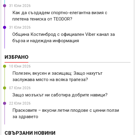
31 Юли 2026
Как да създадем спортно-елегантна визия с
плетена тениска от TEODOR?
31 Юли 2026
Община Костинброд с официален Viber канал за
бърза и надеждна информация
ИЗБРАНО
10 Юни 2026
Полезен, вкусен и засищащ: Защо нахутът
заслужава място на всяка трапеза?
07 Юли 2026
Защо мозъкът ни саботира добрите навици?
22 Юли 2026
Прасковите – вкусни летни плодове с ценни ползи
за здравето
СВЪРЗАНИ НОВИНИ