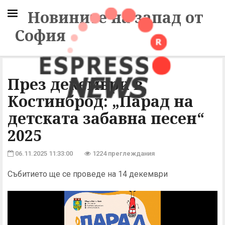
Новините на запад от
София
През декември в
Костинброд: „Парад на
детската забавна песен“
2025
06.11.2025 11:33:00
1224 преглеждания
Събитието ще се проведе на 14 декември