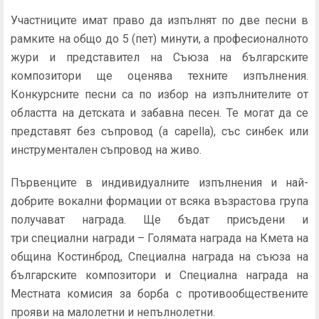
Участниците имат право да изпълнят по две песни в
рамките на общо до 5 (пет) минути, а професионалното
жури и представител на Съюза на българските
композитори ще оценява техните изпълнения.
Конкурсните песни са по избор на изпълнителите от
областта на детската и забавна песен. Те могат да се
представят без съпровод (a capella), със синбек или
инструментален съпровод на живо.
Първенците в индивидуалните изпълнения и най-
добрите вокални формации от всяка възрастова група
получават награда. Ще бъдат присъдени и
три специални награди – Голямата награда на Кмета на
община Костинброд, Специална награда на съюза на
българските композитори и Специална награда на
Местната комисия за борба с противообществените
прояви на малолетни и непълнолетни.