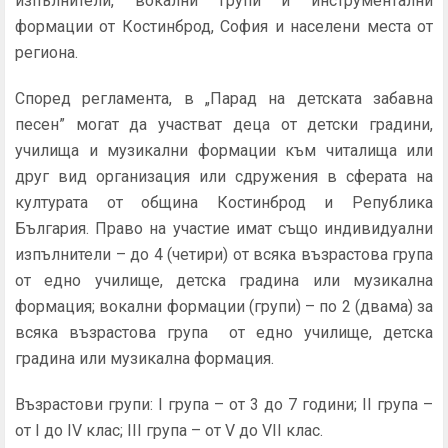
изпълнители, вокални групи и инструментални
формации от Костинброд, София и населени места от
региона.
Според регламента, в „Парад на детската забавна
песен” могат да участват деца от детски градини,
училища и музикални формации към читалища или
друг вид организация или сдружения в сферата на
културата от община Костинброд и Република
България. Право на участие имат също индивидуални
изпълнители – до 4 (четири) от всяка възрастова група
от едно училище, детска градина или музикална
формация; вокални формации (групи) – по 2 (двама) за
всяка възрастова група от едно училище, детска
градина или музикална формация.
Възрастови групи: I група – от 3 до 7 години; II група –
от I до IV клас; III група – от V до VII клас.