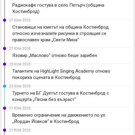
Радиокафе гостува в село Петърч (община
Костинброд)
27 Юли 2026
Становище на кметът на община Костинброд
относно изчезналите рисунки в строящия се
православен храм „Свети Мина“
27 Юли 2026
Язовир „Маслово“ отново беше зарибен
25 Юли 2026
Талантите на HighLight Singing Academy отново
покориха сцената в Костинброд
23 Юли 2026
Турнето на БГ Дуетът гостува в Костинброд с
концерта „Песни без възраст“
21 Юли 2026
Временно ограничение на движението по ул.
„Йордан Йовков“ в Костинброд
21 Юли 2026