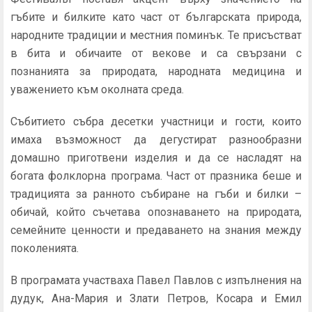
гъбите и билките като част от българската природа,
народните традиции и местния поминък. Те присъстват
в бита и обичаите от векове и са свързани с
познанията за природата, народната медицина и
уважението към околната среда.
Събитието събра десетки участници и гости, които
имаха възможност да дегустират разнообразни
домашно приготвени изделия и да се насладят на
богата фолклорна програма. Част от празника беше и
традицията за ранното събиране на гъби и билки –
обичай, който съчетава опознаването на природата,
семейните ценности и предаването на знания между
поколенията.
В програмата участваха Павел Павлов с изпълнения на
дудук, Ана-Мария и Злати Петров, Косара и Емил