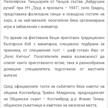
Пепелярски. Танцьорите от Танцов състав „Хайдушки
ручей“ при НЧ „Труд и просвета – 1941“, село Градец,
представиха фолклорни танци и поведоха гостите на
хоро, а за най-малките посетители бяха организирани
игри и забавления с аниматор.
По време на фестивала беше приготвен традиционен
български боб с манатарки, специално подбрани за
празника, от специалния гост – шеф-готвач Иво от
„Хелс Китчън“. Посетителите имаха възможност да
опитат както приготвеното ястие, така и разнообразни
домашни специалитети, подготвени от местните
жители.
Сред официалните гости на събитието бяха кметът на
община Костинброд Трайко Младенов, председателят
на Общински съвет – Костинброд д-р Атанас Тенев,
общински съветници и кметове на населени места.