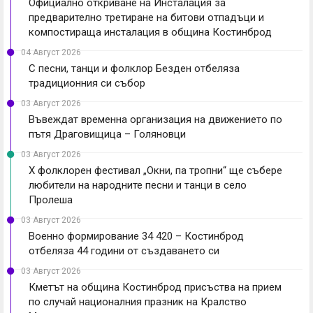
Официално откриване на Инсталация за
предварително третиране на битови отпадъци и
компостираща инсталация в община Костинброд
04 Август 2026
С песни, танци и фолклор Безден отбеляза
традиционния си събор
03 Август 2026
Въвеждат временна организация на движението по
пътя Драговищица – Голяновци
03 Август 2026
X фолклорен фестивал „Окни, па тропни“ ще събере
любители на народните песни и танци в село
Пролеша
03 Август 2026
Военно формирование 34 420 – Костинброд
отбеляза 44 години от създаването си
03 Август 2026
Кметът на община Костинброд присъства на прием
по случай националния празник на Кралство