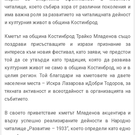
читалище, което събира хора от различни поколения и
има важна роля за развитието на читалищната дейност
и културния живот в община Костинброд.
Кметът на община Костинброд Трайко Младенов също
поздрави присъстващите и изрази признание за
интереса към новия фестивал, като заяви, че предстои
той да се утвърди като традиция, която да развива
културния живот не само в община Костинброд, но и в
целия регион. Той благодари на кметовете на двете
населени места – Искра Лазарова иДобри Тодоров, за
тяхната активност и всеотдайност в организацията на
събитието.
В своето приветствие кметът Младенов акцентира и
върху успешно реализираните дейности в Народно
читалище „Развитие – 1933“, което определи като едно