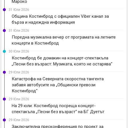
Мароко
31 Юли 2026
Община Костинброд с официален Viber канал за
бърза и надеждна информация
31 Юли 2026
Поредна музикална вечер от програмата на летните
концерти в Костинброд
30 Юли 2026
Костинброд бе домакин на концерт-спектакъла
„Песни без възраст: Музиката, която не остарява“
29 Юли 2026
Катастрофа на Северната скоростна тангента
забавя автобусите на „Общински превози
Костинброд“
29 Юли 2026
На 29 юли: Костинброд посреща концерт-
спектакъла „Песни без възраст“ на БГ Дуетът
29 Юли 2026
Заключителна пресконференция по проект за