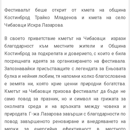
Фестивалът беше открит от кмета на община
Костинброд Трайко Младенов и кмета на село
Чибаовци Искра Лазарова.
В своето приветствие кметът на Чибаовци изрази
благодарност към местните жители и Община
Костинброд за подкрепата и доверието, с които е била
посрещната идеята за организирането на фестивала.
Запознавайки присъстващите с легендата за Еньовата
булка и нейния любим, тя напомни колко благословена
е земята ни, която крие ценни природни богатства.
Кметът на Чибаовци призова фестивалът да бъде не
само повод за празник, но и символ на грижата за
околната среда и на връзката между човека и
природата. Г-жа Лазарова завърши с благодарности по
повод завършеното реновиране и внедряването на
мерки за енергийна ефективност в местното