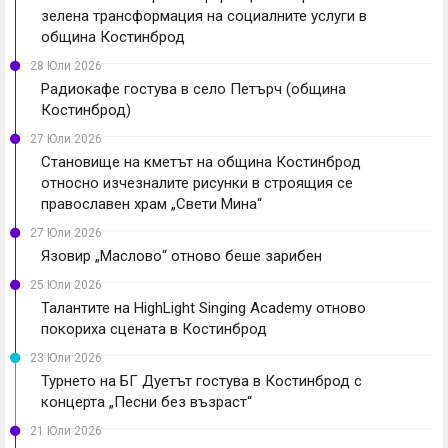
зелена трансформация на социалните услуги в
община Костинброд
28 Юли 2026
Радиокафе гостува в село Петърч (община
Костинброд)
27 Юли 2026
Становище на кметът на община Костинброд
относно изчезналите рисунки в строящия се
православен храм „Свети Мина“
27 Юли 2026
Язовир „Маслово“ отново беше зарибен
25 Юли 2026
Талантите на HighLight Singing Academy отново
покориха сцената в Костинброд
23 Юли 2026
Турнето на БГ Дуетът гостува в Костинброд с
концерта „Песни без възраст“
21 Юли 2026