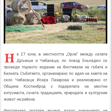
Н
а 27 юни, в местността „Орла“ между селата
Дръмша и Чибаовци, по повод Еньовден се
проведе първото издание на Фестивала на гъбата и
билката. Събитието, организирано по идея на кмета на
село Чибаовци Искра Лазарова и реализирано от
Община Костинброд с подкрепата на местни
ентусиасти, съчета традициите, природата и културния
живот на района.
Фестивалът поставя акцент върху значението на