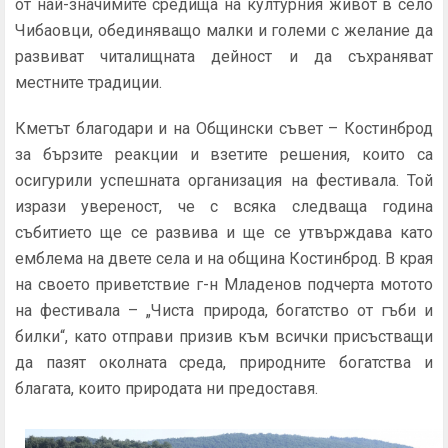
от най-значимите средища на културния живот в село
Чибаовци, обединяващо малки и големи с желание да
развиват читалищната дейност и да съхраняват
местните традиции.
Кметът благодари и на Общински съвет – Костинброд
за бързите реакции и взетите решения, които са
осигурили успешната организация на фестивала. Той
изрази увереност, че с всяка следваща година
събитието ще се развива и ще се утвърждава като
емблема на двете села и на община Костинброд. В края
на своето приветствие г-н Младенов подчерта мотото
на фестивала – „Чиста природа, богатство от гъби и
билки“, като отправи призив към всички присъстващи
да пазят околната среда, природните богатства и
благата, които природата ни предоставя.