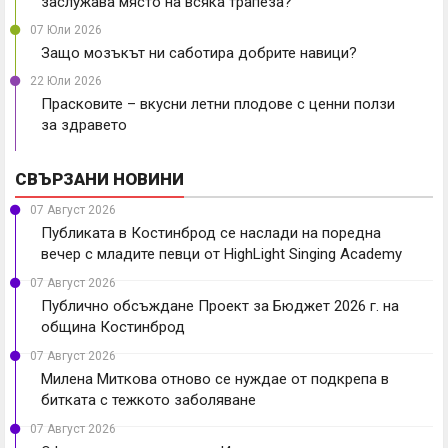
заслужава място на всяка трапеза?
07 Юли 2026
Защо мозъкът ни саботира добрите навици?
22 Юли 2026
Прасковите – вкусни летни плодове с ценни ползи
за здравето
СВЪРЗАНИ НОВИНИ
07 Август 2026
Публиката в Костинброд се наслади на поредна
вечер с младите певци от HighLight Singing Academy
07 Август 2026
Публично обсъждане Проект за Бюджет 2026 г. на
община Костинброд
07 Август 2026
Милена Миткова отново се нуждае от подкрепа в
битката с тежкото заболяване
07 Август 2026