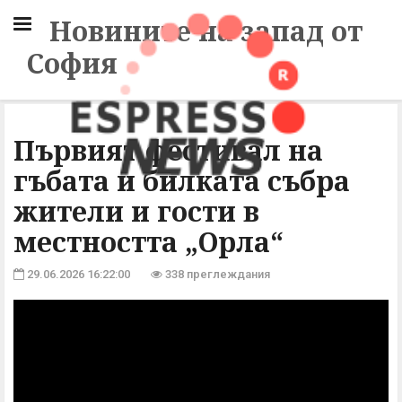
Новините на запад от
София
Първият фестивал на
гъбата и билката събра
жители и гости в
местността „Орла“
29.06.2026 16:22:00
338 преглеждания