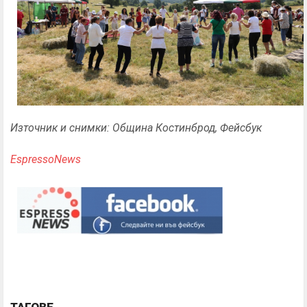
Източник и снимки: Община Костинброд, Фейсбук
EspressoNews