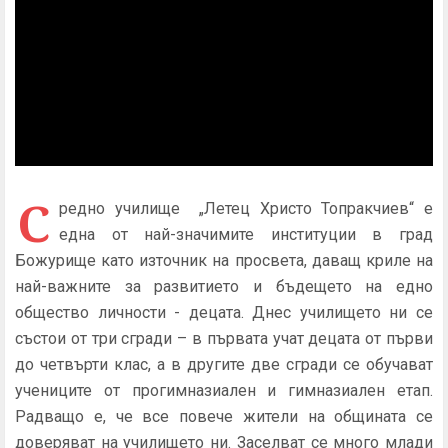
С
редно училище „Летец Христо Топракчиев“ е
една от най-значимите институции в град
Божурище като източник на просвета, даващ криле на
най-важните за развитието и бъдещето на едно
общество личности - децата. Днес училището ни се
състои от три сгради – в първата учат децата от първи
до четвърти клас, а в другите две сгради се обучават
учениците от прогимназиален и гимназиален етап.
Радващо е, че все повече жители на общината се
доверяват на училището ни. Заселват се много млади