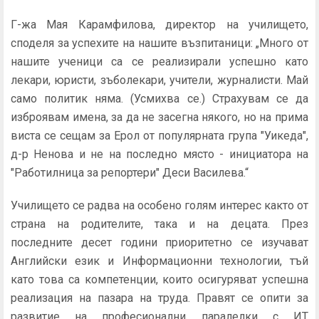
Г-жа Мая Карамфилова, директор на училището,
споделя за успехите на нашите възпитаници: „Много от
нашите ученици са се реализирали успешно като
лекари, юристи, зъболекари, учители, журналисти. Май
само политик няма. (Усмихва се.) Страхувам се да
изброявам имена, за да не засегна някого, но на прима
виста се сещам за Ерол от популярната група "Уикеда",
д-р Ненова и не на последно място - инициатора на
"Работилница за репортери" Деси Василева.“
Училището се радва на особено голям интерес както от
страна на родителите, така и на децата. През
последните десет години приоритетно се изучават
Английски език и Информационни технологии, тъй
като това са компетенции, които осигуряват успешна
реализация на пазара на труда. Правят се опити за
развитие на професионални паралелки с ИТ