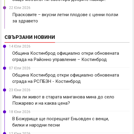
22 Юли 2026
Прасковите – вкусни летни плодове с ценни ползи
за здравето
СВЪРЗАНИ НОВИНИ
14 Юли 2026
Община Костинброд официално откри обновената
сграда на Районно управление – Костинброд
07 Юли 2026
Община Костинброд откри официално обновената
сграда на РСПБЗН - Костинброд
23 Юни 2026
Има ли живот в старата манганова мина до село
Пожарево и на каква цена?
18 Юни 2026
В Божурище ще посрещнат Еньовден с венци,
билки и народни песни
12 Юни 2026