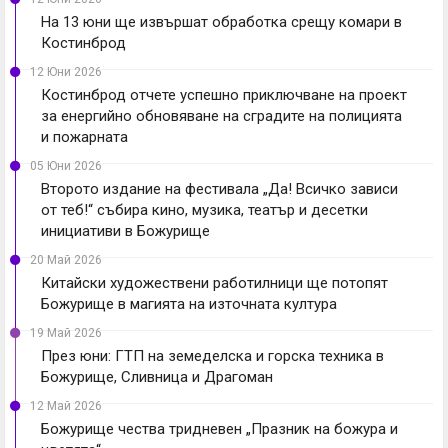
На 13 юни ще извършат обработка срещу комари в
Костинброд
12 Юни 2026
Костинброд отчете успешно приключване на проект
за енергийно обновяване на сградите на полицията
и пожарната
05 Юни 2026
Второто издание на фестивала „Да! Всичко зависи
от теб!“ събира кино, музика, театър и десетки
инициативи в Божурище
20 Май 2026
Китайски художествени работилници ще потопят
Божурище в магията на източната култура
19 Май 2026
През юни: ГТП на земеделска и горска техника в
Божурище, Сливница и Драгоман
12 Май 2026
Божурище чества тридневен „Празник на божура и