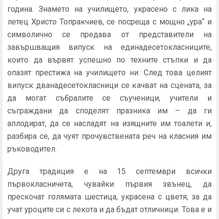
година. Знамето на училището, украсено с лика на
летец Христо Топракчиев, се посреща с мощно „ура“ и
символично се предава от представители на
завършващия випуск на единадесетокласниците,
които да вървят успешно по техните стъпки и да
опазят престижа на училището ни. След това целият
випуск дванадесетокласници се качват на сцената, за
да могат събралите се съученици, учители и
съграждани да споделят празника им – да ги
аплодират, да се насладят на изящните им тоалети и,
разбира се, да чуят прочувствената реч на класния им
ръководител.
Друга традиция е на 15 септември всички
първокласничета, чувайки първия звънец, да
прескочат голямата шестица, украсена с цветя, за да
учат уроците си с лекота и да бъдат отличници. Това е и