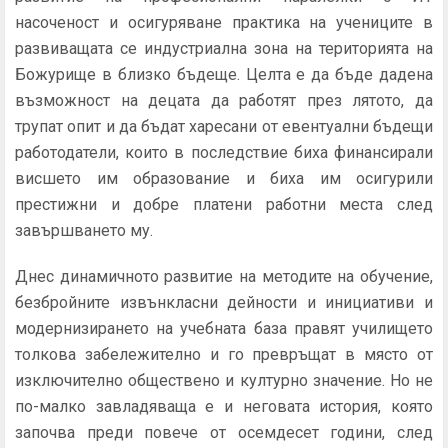
насоченост и осигуряване практика на учениците в
развиващата се индустриална зона на територията на
Божурище в близко бъдеще. Целта е да бъде дадена
възможност на децата да работят през лятото, да
трупат опит и да бъдат харесани от евентуални бъдещи
работодатели, които в последствие биха финансирали
висшето им образование и биха им осигурили
престижни и добре платени работни места след
завършването му.
Днес динамичното развитие на методите на обучение,
безбройните извънкласни дейности и инициативи и
модернизирането на учебната база правят училището
толкова забележително и го превръщат в място от
изключително обществено и културно значение. Но не
по-малко завладяваща е и неговата история, която
започва преди повече от осемдесет години, след