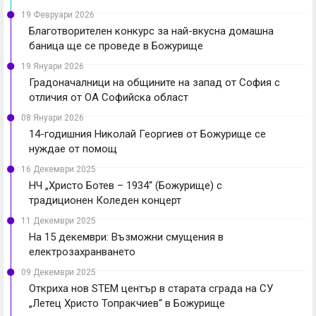
19 Февруари 2026
Благотворителен конкурс за най-вкусна домашна
баница ще се проведе в Божурище
19 Януари 2026
Градоначалници на общините на запад от София с
отличия от ОА Софийска област
08 Януари 2026
14-годишния Николай Георгиев от Божурище се
нуждае от помощ
16 Декември 2025
НЧ „Христо Ботев – 1934“ (Божурище) с
традиционен Коледен концерт
11 Декември 2025
На 15 декември: Възможни смущения в
електрозахранването
09 Декември 2025
Откриха нов STEM център в старата сграда на СУ
„Летец Христо Топракчиев“ в Божурище