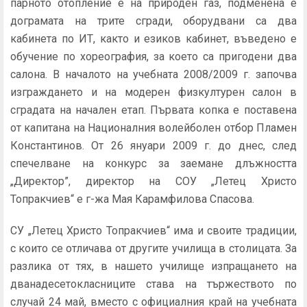
парното отопление е на природен газ, подменена е
дограмата на трите сгради, оборудвани са два
кабинета по ИТ, както и езиков кабинет, въведено е
обучение по хореография, за което са пригодени два
салона. В началото на учебната 2008/2009 г. започва
изграждането и на модерен физкултурен салон в
сградата на начален етап. Първата копка е поставена
от капитана на Националния волейболен отбор Пламен
Константинов. От 26 януари 2009 г. до днес, след
спечелване на конкурс за заемане длъжността
„Директор”, директор на СОУ „Летец Христо
Топракчиев“ е г-жа Мая Карамфилова Спасова.
СУ „Летец Христо Топракчиев“ има и своите традиции,
с които се отличава от другите училища в столицата. За
разлика от тях, в нашето училище изпращането на
дванадесетокласниците става на тържеството по
случай 24 май, вместо с официалния край на учебната