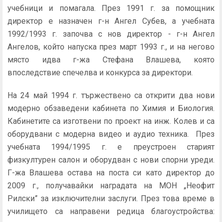
учебници и помагала. През 1991 г. за помощник
директор е назначен г-н Ангел Субев, а учебната
1992/1993 г. започва с нов директор - г-н Ангел
Ангелов, който напуска през март 1993 г., и на негово
място идва г-жа Стефана Влашева, която
впоследствие спечелва и конкурса за директори.
На 24 май 1994 г. тържествено са открити два нови
модерно обзаведени кабинета по Химия и Биология.
Кабинетите са изготвени по проект на инж. Колев и са
оборудвани с модерна видео и аудио техника. През
учебната 1994/1995 г. е преустроен старият
физкултурен салон и оборудван с нови спорни уреди.
Г-жа Влашева остава на поста си като директор до
2009 г., получавайки наградата на МОН „Неофит
Рилски” за изключителни заслуги. През това време в
училището са направени редица благоустройства: