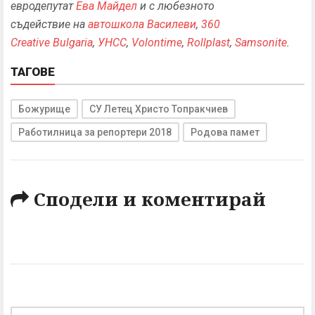
евродепутат
Ева Майдел
и с любезното
съдействие на
автошкола Василеви
,
360
Creative Bulgaria
,
УНСС
,
Volontime
,
Rollplast
,
Samsonite
.
ТАГОВЕ
Божурище
СУ Летец Христо Топракчиев
Работилница за репортери 2018
Родова памет
Сподели и коментирай