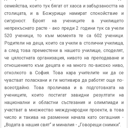
семейства, които тук бягат от хаоса и забързаността на
столицата, и в Божурище намират спокойствие и
сигурност. Броят на учениците в училището
непрекъснато расте - ако преди 2 години тук са учели
520 ученици, то към момента те са 602 ученици.
Родители на деца, които са учили в столични училища,
а след това преместени в нашето училище, споделят,
че цялостната организация, нивото на преподаване и
отношението към децата е на много по-високо ниво,
отколкото в София. Това кара учителите ни да се
чувстват поласкани и ги мотивира да работят още по-
всеотдайно. Това проличава и в подготовката на
учениците, които постигат завидни резултати на
национални и областни състезания и олимпиади и
участват в множество международни проекти, в това
число и такива на разменни начала като сегашния -
„Водата в нашия свят“ и миналия - „Говорещи снимки“.