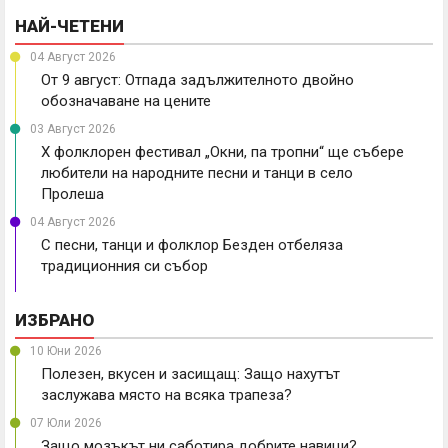
НАЙ-ЧЕТЕНИ
04 Август 2026
От 9 август: Отпада задължителното двойно
обозначаване на цените
03 Август 2026
X фолклорен фестивал „Окни, па тропни“ ще събере
любители на народните песни и танци в село
Пролеша
04 Август 2026
С песни, танци и фолклор Безден отбеляза
традиционния си събор
ИЗБРАНО
10 Юни 2026
Полезен, вкусен и засищащ: Защо нахутът
заслужава място на всяка трапеза?
07 Юли 2026
Защо мозъкът ни саботира добрите навици?