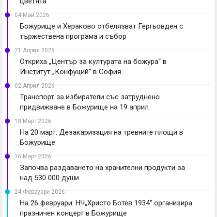
цветята“
04 Май 2026
Божурище и Хераково отбелязват Гергьовден с
тържествена програма и събор
21 Април 2026
Откриха „Център за културата на божура“ в
Институт „Конфуций“ в София
02 Април 2026
Транспорт за избиратели със затруднено
придвижване в Божурище на 19 април
18 Март 2026
На 20 март: Дезакаризация на тревните площи в
Божурище
16 Март 2026
Започва раздаването на хранителни продукти за
над 530 000 души
24 Февруари 2026
На 26 февруари: НЧ„Христо Ботев 1934“ организира
празничен концерт в Божурище