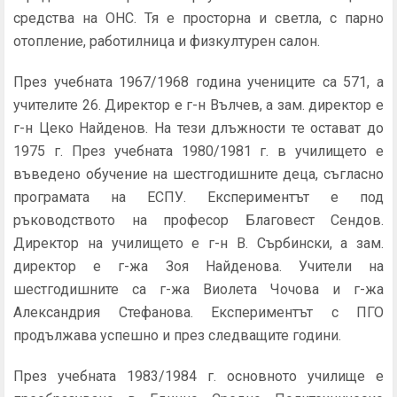
средства на ОНС. Тя е просторна и светла, с парно
отопление, работилница и физкултурен салон.
През учебната 1967/1968 година учениците са 571, а
учителите 26. Директор е г-н Вълчев, а зам. директор е
г-н Цеко Найденов. На тези длъжности те остават до
1975 г. През учебната 1980/1981 г. в училището е
въведено обучение на шестгодишните деца, съгласно
програмата на ЕСПУ. Експериментът е под
ръководството на професор Благовест Сендов.
Директор на училището е г-н В. Сърбински, а зам.
директор е г-жа Зоя Найденова. Учители на
шестгодишните са г-жа Виолета Чочова и г-жа
Александрия Стефанова. Експериментът с ПГО
продължава успешно и през следващите години.
През учебната 1983/1984 г. основното училище е