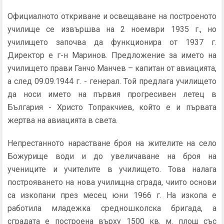
Официалното откриване и освещаване на построеното
училище се извършва на 2 ноември 1935 г., но
училището започва да функционира от 1937 г.
Директор е г-н Маринов. Предложение за името на
училището прави Ганчо Манчев – капитан от авиацията,
а след 09.09.1944 г. - генерал. Той предлага училището
да носи името на първия прогресивен летец в
България - Христо Топракчиев, който е и първата
жертва на авиацията в света.
Непрестанното нарастване броя на жителите на село
Божурище води и до увеличаване на броя на
учениците и учителите в училището. Това налага
построяването на нова училищна сграда, чиито основи
са изкопани през месец юни 1966 г. На изкопа е
работила младежка средношколска бригада, а
сградата е построена върху 1500 кв. м. площ със