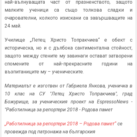
най-вълнуващата част от празненството, защото
малките ученици са също толкова сладки и
очарователни, колкото изискани са завършващите на
24 май.
Училище „Летец Христо Топракчиев“ е обект с
историческа, но и с дълбока сантиментална стойност,
защото между стените му завинаги остават затворени
спомените от най-прекрасните години на
възпитаниците му – ученическите.
Мaтериалът е изготвен от Габриела Янкова, ученичка в
10 клас на СУ "Летец Христо Топракчиев", град
Божурище, за ученическия проект на EspressoNews -
"Работилница за репортери 2018 - Родова памет
„Работилница за репортери 2018 – Родова памет“
се
провежда под патронажа на българския