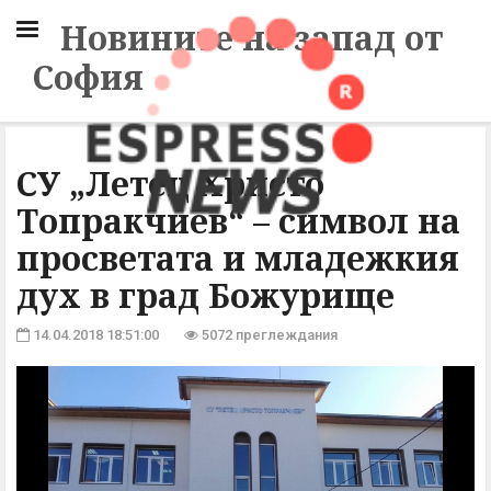
Новините на запад от
София
СУ „Летец Христо
Топракчиев“ – символ на
просветата и младежкия
дух в град Божурище
14.04.2018 18:51:00
5072 преглеждания