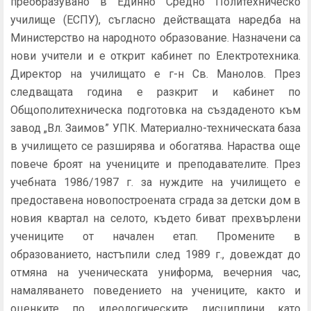
преобразувано в Единно Средно Политехническо
училище (ЕСПУ), съгласно действащата наредба на
Министерство на народното образование. Назначени са
нови учители и е открит кабинет по Електротехника.
Директор на училищато е г-н Св. Манолов. През
следващата година е разкрит и кабинет по
Общополитехническа подготовка на създаденото към
завод „Вл. Заимов” УПК. Материално-техническата база
в училището се разширява и обогатява. Нараства още
повече броят на учениците и преподавателите. През
учебната 1986/1987 г. за нуждите на училището е
предоставена новопостроената сграда за детски дом в
новия квартал на селото, където биват прехвърлени
учениците от начален етап. Промените в
образованието, настъпили след 1989 г., довеждат до
отмяна на ученическата униформа, вечерния час,
намаляването поведението на учениците, както и
оценките по идеологическите дисциплини като