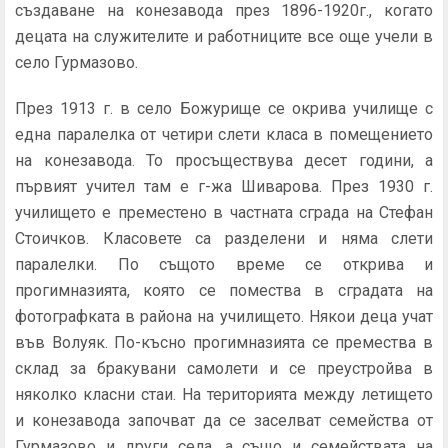
създаване на конезавода през 1896-1920г., когато
децата на служителите и работниците все още учели в
село Гурмазово.
През 1913 г. в село Божурище се окрива училище с
една паралелка от четири слети класа в помещението
на конезавода. То просъществува десет години, а
първият учител там е г-жа Шиварова. През 1930 г.
училището е преместено в частната сграда на Стефан
Стоичков. Класовете са разделени и няма слети
паралелки. По същото време се открива и
прогимназията, която се помества в сградата на
фотографката в района на училището. Някои деца учат
във Волуяк. По-късно прогимназията се премества в
склад за бракувани самолети и се преустройва в
няколко класни стаи. На територията между летището
и конезавода започват да се заселват семейства от
Гурмазово и други села, а също и семействата на