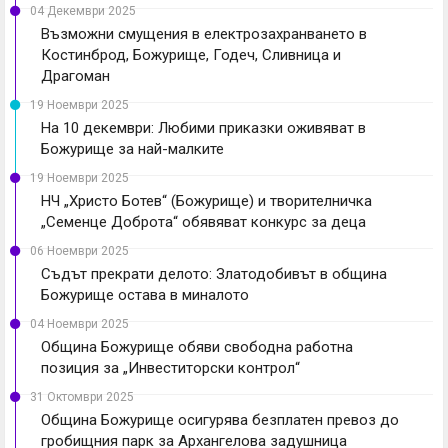
04 Декември 2025
Възможни смущения в електрозахранването в
Костинброд, Божурище, Годеч, Сливница и
Драгоман
19 Ноември 2025
На 10 декември: Любими приказки оживяват в
Божурище за най-малките
19 Ноември 2025
НЧ „Христо Ботев“ (Божурище) и творителничка
„Семенце Доброта“ обявяват конкурс за деца
06 Ноември 2025
Съдът прекрати делото: Златодобивът в община
Божурище остава в миналото
04 Ноември 2025
Община Божурище обяви свободна работна
позиция за „Инвеститорски контрол“
31 Октомври 2025
Община Божурище осигурява безплатен превоз до
гробищния парк за Архангелова задушница