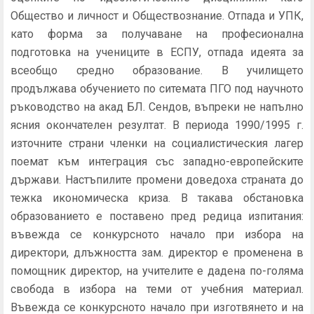
Общество и личност и Обществознание. Отпада и УПК,
като форма за получаване на професионална
подготовка на учениците в ЕСПУ, отпада идеята за
всеобщо средно образование. В училището
продължава обучението по ситемата ПГО под научното
ръководство на акад БЛ. Сендов, въпреки не напълно
ясния окончателен резултат. В периода 1990/1995 г.
източните страни членки на социалистическия лагер
поемат към интеграция със западно-европейските
държави. Настъпилите промени доведоха страната до
тежка икономическа криза. В такава обстановка
образованието е поставено пред редица изпитания:
въвежда се конкурсното начало при избора на
директори, длъжността зам. директор е променена в
помощник директор, на учителите е дадена по-голяма
свобода в избора на теми от учебния материал.
Въвежда се конкурсното начало при изготвянето и на