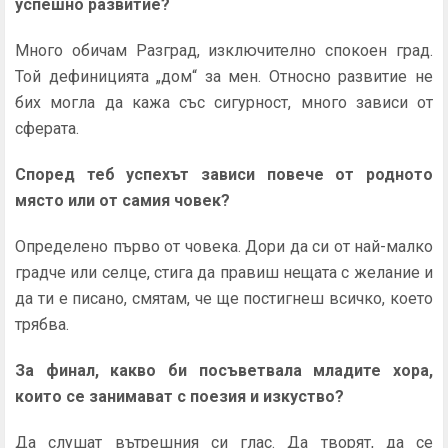
успешно развитие?
Много обичам Разград, изключително спокоен град.
Той дефиницията „дом“ за мен. Относно развитие не
бих могла да кажа със сигурност, много зависи от
сферата.
Според теб успехът зависи повече от родното
място или от самия човек?
Определено първо от човека. Дори да си от най-малко
градче или селце, стига да правиш нещата с желание и
да ти е писано, смятам, че ще постигнеш всичко, което
трябва.
За финал, какво би посъветвала младите хора,
които се занимават с поезия и изкуство?
Да слушат вътрешния си глас. Да творят, да се