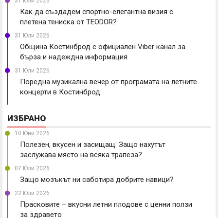
31 Юли 2026
Как да създадем спортно-елегантна визия с
плетена тениска от TEODOR?
31 Юли 2026
Община Костинброд с официален Viber канал за
бърза и надеждна информация
31 Юли 2026
Поредна музикална вечер от програмата на летните
концерти в Костинброд
ИЗБРАНО
10 Юни 2026
Полезен, вкусен и засищащ: Защо нахутът
заслужава място на всяка трапеза?
07 Юли 2026
Защо мозъкът ни саботира добрите навици?
22 Юли 2026
Прасковите – вкусни летни плодове с ценни ползи
за здравето