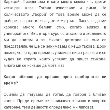
Здравей! Писала съм и като много малка - в трети-
четвърти клас. Тогава използвах и рими. Но
количеството „творби“ от това време може да се
събере на пръстите на двете ми ръце. Започна да ми
харесва много белият стих, когато влязох в
университета. Във втори курс се отключи и желанието
ми да опитам и аз. Никога дотогава не съм си
представяла, че ще се занимавам с нещо такова. Дори
помня, че по едно време в училище писах разкази и се
чудех на хората, които успяват да пишат стихове,
много ми се искаше да мога и аз.
Какво обичаш да правиш през свободното си
време?
Обичам да пътувам, да готвя, да говоря с близък
човек. Преди време се занимавах с пиано и спортно
катерене, тези дейности определено ми липсват.