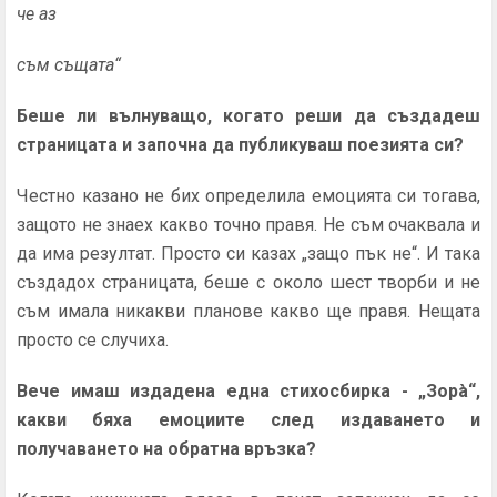
че аз
съм същата“
Беше ли вълнуващо, когато реши да създадеш
страницата и започна да публикуваш поезията си?
Честно казано не бих определила емоцията си тогава,
защото не знаех какво точно правя. Не съм очаквала и
да има резултат. Просто си казах „защо пък не“. И така
създадох страницата, беше с около шест творби и не
съм имала никакви планове какво ще правя. Нещата
просто се случиха.
Вече имаш издадена една стихосбирка - „Зорà“,
какви бяха емоциите след издаването и
получаването на обратна връзка?