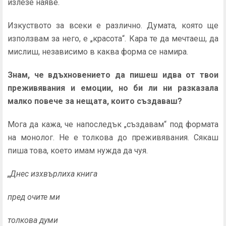
излезе наяве.
Изкуството за всеки е различно. Думата, която ще
използвам за него, е „красота“. Кара те да мечтаеш, да
мислиш, независимо в каква форма се намира.
Знам, че вдъхновението да пишеш идва от твои
преживявания и емоции, но би ли ни разказала
малко повече за нещата, които създаваш?
Мога да кажа, че напоследък „създавам“ под формата
на монолог. Не е толкова до преживявания. Сякаш
пиша това, което имам нужда да чуя.
„Днес изхвърлиха книга
пред очите ми
толкова думи