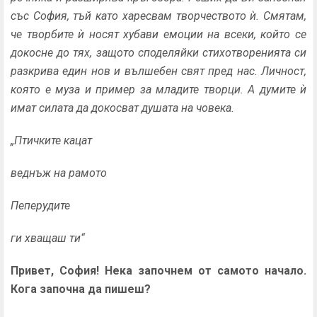
със София, тъй като харесвам творчеството
ѝ. Смятам,
че творбите
ѝ носят хубави емоции на всеки, който се
докосне до тях, защото споделяйки стихотворенията си
разкрива един нов и вълшебен свят пред нас. Личност,
която е муза и пример за младите творци. А думите ѝ
имат силата да докосват душата на човека.
„Птичките кацат
веднъж на рамото
Пеперудите
ги хващаш ти“
Привет, София! Нека започнем от самото начало.
Кога започна да пишеш?