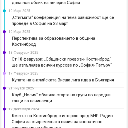
дава нов облик на вечерна София
10 Март 2025
„Стигмата“ конференция на тема зависимост ще се
проведе в София на 23 март
10 Март 2025
Перспектива за образованието в община
Костинброд
18 Февруари 2025
От 18 февруари: „Общински превози-Костинброд“
ще изпълнява всички курсове по „София-Петърч“
17 Февруари 2025
Купата на английската Висша лига идва в България
21 Януари 2025
Клуб „Носия“ обявява старта на групи по народни
танци за начинаещи
17 Декември 2024
Кметът на Костинброд с интервю пред БНР-Радио
София за съвременната визия за иновативно
управление на общината