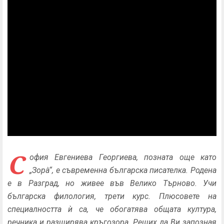
С
офия Евгениева Георгиева, позната още като
„Зорà“, е съвременна българска писателка. Родена
е в Разград, но живее във Велико Търново. Учи
българска филология, трети курс. Плюсовете на
специалността ѝ са, че обогатява общата култура,
речника и разширява кръгозора. Реших да Ви запозная