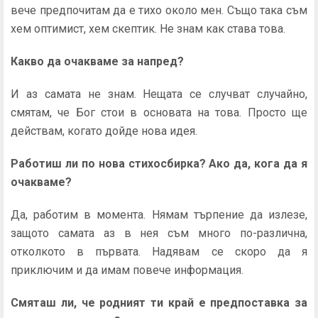
вече предпочитам да е тихо около мен. Също така съм
хем оптимист, хем скептик. Не знам как става това.
Какво да очакваме за напред?
И аз самата не знам. Нещата се случват случайно,
смятам, че Бог стои в основата на това. Просто ще
действам, когато дойде нова идея.
Работиш ли по нова стихосбирка? Ако да, кога да я
очакваме?
Да, работим в момента. Нямам търпение да излезе,
защото самата аз в нея съм много по-различна,
отколкото в първата. Надявам се скоро да я
приключим и да имам повече информация.
Смяташ ли, че родният ти край е предпоставка за