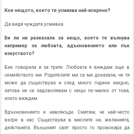
Кое нещото, което те усмихва най-искрено?
Да видя чуждата усмивка.
Би ли ни разказала за нещо, което те вълнува
например за любовта, вдъхновението или пък
изкуството?
Бих говорила и за трите. Любовта я виждам още в
семейството ми. Родителите ми са ми доказали, че тя
може да съществува и след много години заедно,
затова не се задоволявам с нещо по-малко от това,
което виждам.
Вдъхновението е навсякъде. Смятам, че най-често
вътре в нас. Съществува в мислите ни, желанията,
действията. Външният свят просто го провокира да