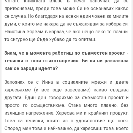
Когато книжката влезе в печат започнах да се
притеснявам, преди това може би не осъзнавах какво
се случва. Но благодаря на всеки един човек за милите
думи, с които ме накара да не съжалявам за избора си.
Наистина вярвам в израза, че ако нещо леко те плаши,
то сигурно ще бъде хубаво да го опиташ.
3нам, че в момента работиш по съвместен проект -
тениски с твои стихотворения. Би ли ни разказала
как се зароди идеята?
Запознах се с Инна в социалните мрежи и двете
харесвахме (и все още харесваме) какво създава
другата. Един ден говорихме за съвместен проект и
просто го осъществихме. Стана много плавно, без
излишно напрежение. Харесва ми и крайният продукт.
Това са тениски, които аз с удоволствие ще нося.
Според мен това е най-важно, да харесваш това, което