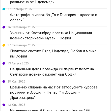
разширена от 1 декември
07 Ноември 2025
Фотографска изложба „Тя е България – красота в
образи“
26 Септември 2025
Ученици от Костинброд посетиха Националния
военноисторически музей – София
17 Септември 2025
Почитаме светите Вяра, Надежда, Любов и майка
им София
13 Август 2025
На днешния ден: Провежда се първият полет на
български военен самолет над София
28 Юли 2025
Временно спиране на част от автобусните курсове
по линиите „София – Петърч“ и „София –
Драговищица“
13 Юни 2025
На днешния ден: В София е открит Театър 199