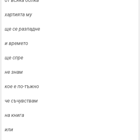
от всяка болка
хартията му
ще се разпадне
и времето
ще спре
не знам
кое е по-тъжно
че съчувствам
на книга
или