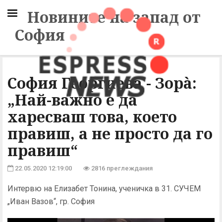
Новините на запад от
София
София Георгиева - Зорà:
„Най-важно е да
харесваш това, което
правиш, а не просто да го
правиш“
22.05.2020 12:19:00
2816 преглеждания
Интервю на Елизабет Тонина, ученичка в 31. СУЧЕМ
„Иван Вазов“, гр. София