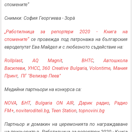
спомените“
Снимки: София Георгиева - Зорà
„Работилница за репортери 2020 - Книга на
спомените“
се провежда под патронажа на българския
евродепутат Ева Майдел и с любезното съдействие на:
Rollplast
,
AQ Magnit
,
BHTC
,
Автошкола
Василеви
,
УНСС
,
360 Creative Bulgaria
,
Volontime
,
Мания
Принт
,
ПГ "Велизар Пеев"
Медийни партньори на конкурса са:
NOVA
,
БНТ
,
Bulgaria ON AIR
,
Дарик радио
,
Радио
FM+
,
noviteroditeli.bg
,
Teen Station
,
topnovini.bg
Партньор и домакин на церемонията по награждаване
на призьорите в „Работилница за репортери 2020 - Книга