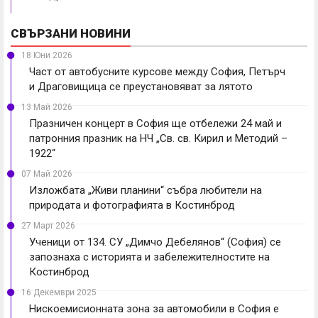
СВЪРЗАНИ НОВИНИ
18 Юни 2026
Част от автобусните курсове между София, Петърч
и Драговищица се преустановяват за лятото
13 Май 2026
Празничен концерт в София ще отбележи 24 май и
патронния празник на НЧ „Св. св. Кирил и Методий –
1922“
07 Май 2026
Изложбата „Живи планини“ събра любители на
природата и фотографията в Костинброд
27 Март 2026
Ученици от 134. СУ „Димчо Дебелянов“ (София) се
запознаха с историята и забележителностите на
Костинброд
16 Декември 2025
Нискоемисионната зона за автомобили в София е