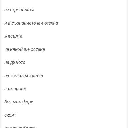
се строполиха
и в съзнанието ми отекна
мисълта
че някой ще остане
на дъното
на желязна клетка
затворник
без метафори
скрит