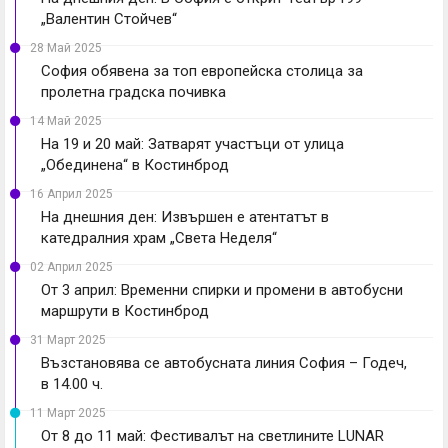
„Валентин Стойчев“
28 Май 2025
София обявена за топ европейска столица за
пролетна градска почивка
14 Май 2025
На 19 и 20 май: Затварят участъци от улица
„Обединена“ в Костинброд
16 Април 2025
На днешния ден: Извършен е атентатът в
катедралния храм „Света Неделя“
02 Април 2025
От 3 април: Временни спирки и промени в автобусни
маршрути в Костинброд
31 Март 2025
Възстановява се автобусната линия София – Годеч,
в 14.00 ч.
11 Март 2025
От 8 до 11 май: Фестивалът на светлините LUNAR