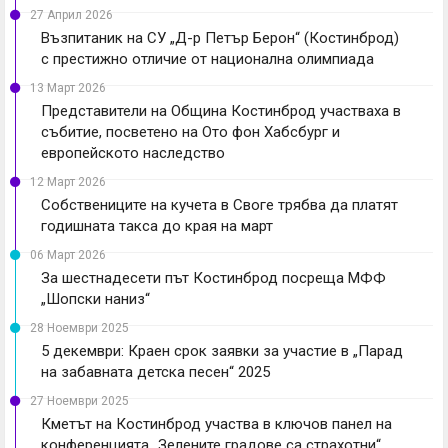
27 Април 2026
Възпитаник на СУ „Д-р Петър Берон“ (Костинброд)
с престижно отличие от национална олимпиада
13 Март 2026
Представители на Община Костинброд участваха в
събитие, посветено на Ото фон Хабсбург и
европейското наследство
12 Март 2026
Собствениците на кучета в Своге трябва да платят
годишната такса до края на март
06 Март 2026
За шестнадесети път Костинброд посреща МФФ
„Шопски наниз“
28 Ноември 2025
5 декември: Краен срок заявки за участие в „Парад
на забавната детска песен“ 2025
27 Ноември 2025
Кметът на Костинброд участва в ключов панел на
конференцията „Зелените градове са страхотни“