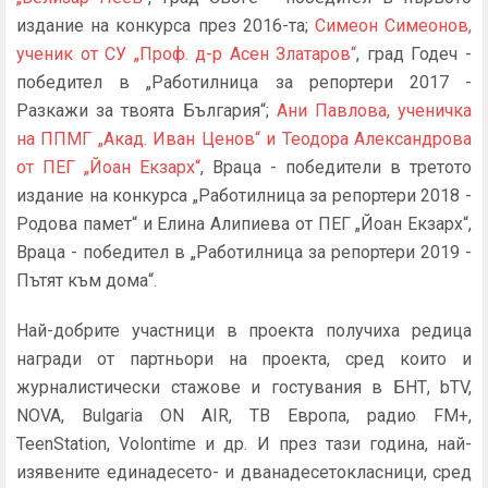
издание на конкурса през 2016-та;
Симеон Симеонов,
ученик от СУ „Проф. д-р Асен Златаров“
, град Годеч -
победител в „Работилница за репортери 2017 -
Разкажи за твоята България“;
Ани Павлова, ученичка
на ППМГ „Акад. Иван Ценов“ и Теодора Александрова
от ПЕГ „Йоан Екзарх“
, Враца - победители в третото
издание на конкурса „Работилница за репортери 2018 -
Родова памет“ и Елина Алипиева от ПЕГ „Йоан Екзарх“,
Враца - победител в „Работилница за репортери 2019 -
Пътят към дома“.
Най-добрите участници в проекта получиха редица
награди от партньори на проекта, сред които и
журналистически стажове и гостувания в БНТ, bTV,
NOVA, Bulgaria ON AIR, ТВ Европа, радио FM+,
TeenStation, Volontime и др. И през тази година, най-
изявените единадесето- и дванадесетокласници, сред