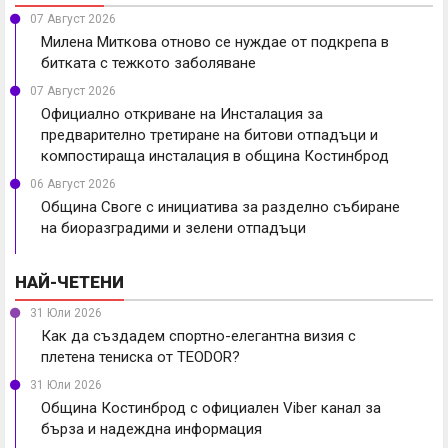
07 Август 2026
Милена Миткова отново се нуждае от подкрепа в
битката с тежкото заболяване
07 Август 2026
Официално откриване на Инсталация за
предварително третиране на битови отпадъци и
компостираща инсталация в община Костинброд
06 Август 2026
Община Своге с инициатива за разделно събиране
на биоразградими и зелени отпадъци
НАЙ-ЧЕТЕНИ
31 Юли 2026
Как да създадем спортно-елегантна визия с
плетена тениска от TEODOR?
31 Юли 2026
Община Костинброд с официален Viber канал за
бърза и надеждна информация