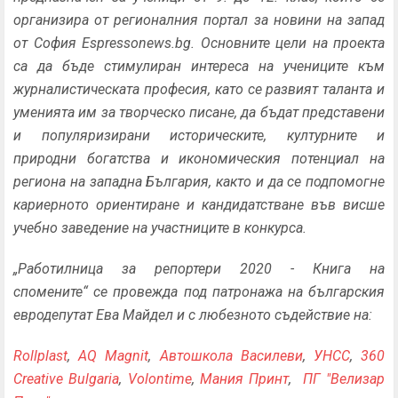
организира от регионалния портал за новини на запад
от София Espressonews.bg. Основните цели на проекта
са да бъде стимулиран интереса на учениците към
журналистическата професия, като се развият таланта и
уменията им за творческо писане, да бъдат представени
и популяризирани историческите, културните и
природни богатства и икономическия потенциал на
региона на западна България, както и да се подпомогне
кариерното ориентиране и кандидатстване във висше
учебно заведение на участниците в конкурса.
„
Работилница за репортери 2020 - Книга на
спомените“ се провежда под патронажа на българския
евродепутат Ева Майдел и с любезното съдействие на:
Rollplast
,
AQ Magnit
,
Автошкола Василеви
,
УНСС
,
360
Creative Bulgaria
,
Volontime
,
Мания Принт
,
ПГ "Велизар