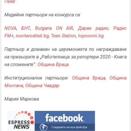
Пеев"
Медийни партньори на конкурса са:
NOVA
,
БНТ
,
Bulgaria ON AIR
,
Дарик радио
,
Радио
FM+
,
noviteroditeli.bg
,
Teen Station
,
topnovini.bg
Партньор и домакин на церемонията по награждаване
на призьорите в „Работилница за репортери 2020 - Книга
на спомените“:
Община Враца
Институционални партньори:
Община Враца
,
Община
Монтана
,
Община Чавдар
Мария Маркова