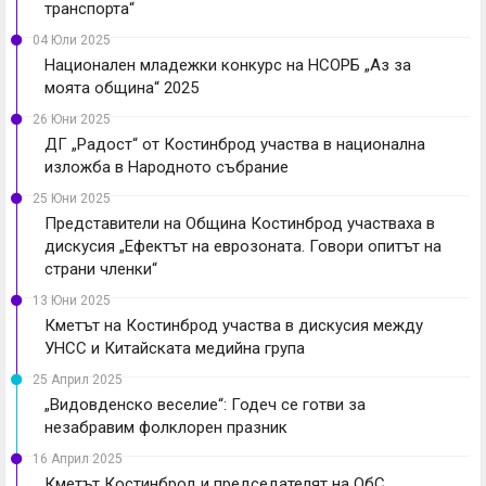
транспорта“
04 Юли 2025
Национален младежки конкурс на НСОРБ „Аз за
моята община“ 2025
26 Юни 2025
ДГ „Радост“ от Костинброд участва в национална
изложба в Народното събрание
25 Юни 2025
Представители на Община Костинброд участваха в
дискусия „Ефектът на еврозоната. Говори опитът на
страни членки“
13 Юни 2025
Кметът на Костинброд участва в дискусия между
УНСС и Китайската медийна група
25 Април 2025
„Видовденско веселие“: Годеч се готви за
незабравим фолклорен празник
16 Април 2025
Кметът Костинброд и председателят на ОбС