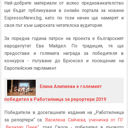
Най-добрите материали от всяко предизвикателство
ще бъдат публикувани в онлайн портала за новини
EspressoNews.bg, като по този начин ще намерят и
своя път към широката читателска аудитория.
За поредна година патрон на проекта е българският
евродепутат Ева Майдел. По традиция, тя ще
предостави и голямата награда за победителя в
конкурса - пътуване до Брюксел и посещение на
Европейския парламент.
Елина Алипиева е големият
победител в Работилница за рерортери 2019
Победители в досегашните издания на „Работилница
за репортери“ са:
Василена Сайчева, ученичка от ПГ
„Велизар Пеев“
, град Своге - победител в първото