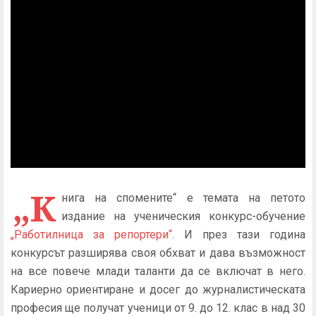
„К
нига на спомените“ е темата на петото
издание на ученическия конкурс-обучение
„Работилница за репортери“
. И през тази година
конкурсът разширява своя обхват и дава възможност
на все повече млади таланти да се включат в него.
Кариерно ориентиране и досег до журналистическата
професия ще получат ученици от 9. до 12. клас в над 30