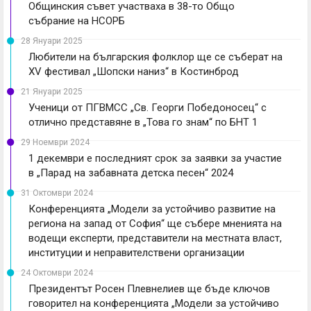
Общинския съвет участваха в 38-то Общо
събрание на НСОРБ
28 Януари 2025
Любители на българския фолклор ще се съберат на
XV фестивал „Шопски наниз“ в Костинброд
21 Януари 2025
Ученици от ПГВМСС „Св. Георги Победоносец“ с
отлично представяне в „Това го знам“ по БНТ 1
29 Ноември 2024
1 декември е последният срок за заявки за участие
в „Парад на забавната детска песен“ 2024
31 Октомври 2024
Конференцията „Модели за устойчиво развитие на
региона на запад от София“ ще събере мненията на
водещи експерти, представители на местната власт,
институции и неправителствени организации
24 Октомври 2024
Президентът Росен Плевнелиев ще бъде ключов
говорител на конференцията „Модели за устойчиво