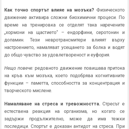
Как точно спортът влияе на мозъка?
Физическото
движение активира сложни биохимични процеси. По
време на тренировка се отделят така наречените
„хормони на щастието“ – ендорфини, серотонин и
допамин. Тези невротрансмитери влияят върху
настроението, намаляват усещането за болка и водят
до общо чувство за удовлетвореност и еуфория.
Нещо повече:
редовното движение повишава притока
на кръв към мозъка, което подобрява когнитивните
функции – паметта, способността за концентрация и
творческото мислене.
Намаляване на стреса и тревожността.
Стресът е
естествена реакция на организма, но когато се
задържи продължително, може да има тежки
последици. Спортът е доказан антидот на стреса. При