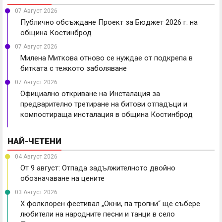
07 Август 2026
Публично обсъждане Проект за Бюджет 2026 г. на
община Костинброд
07 Август 2026
Милена Миткова отново се нуждае от подкрепа в
битката с тежкото заболяване
07 Август 2026
Официално откриване на Инсталация за
предварително третиране на битови отпадъци и
компостираща инсталация в община Костинброд
НАЙ-ЧЕТЕНИ
04 Август 2026
От 9 август: Отпада задължителното двойно
обозначаване на цените
03 Август 2026
X фолклорен фестивал „Окни, па тропни“ ще събере
любители на народните песни и танци в село