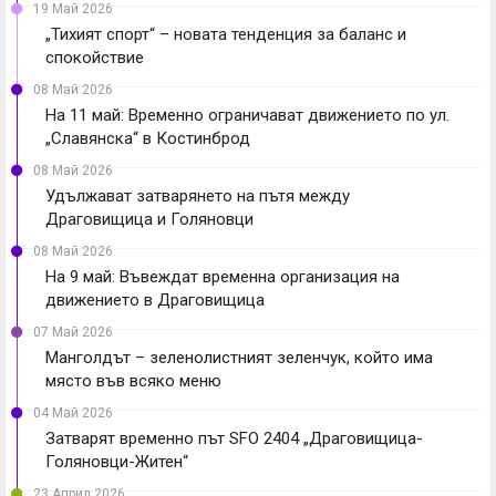
19 Май 2026
„Тихият спорт“ – новата тенденция за баланс и
спокойствие
08 Май 2026
На 11 май: Временно ограничават движението по ул.
„Славянска“ в Костинброд
08 Май 2026
Удължават затварянето на пътя между
Драговищица и Голяновци
08 Май 2026
На 9 май: Въвеждат временна организация на
движението в Драговищица
07 Май 2026
Манголдът – зеленолистният зеленчук, който има
място във всяко меню
04 Май 2026
Затварят временно път SFO 2404 „Драговищица-
Голяновци-Житен“
23 Април 2026