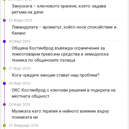
Закуската – ключовото хранене, което задава
ритъма на деня
22 Април 2026
Лавандулата – ароматът, който носи спокойствие и
баланс
30 Март 2026
Община Костинброд въвежда ограничения за
тежкотоварни превозни средства и земеделска
техника по общинските пътища
27 Март 2026
Кога чуждите емоции стават наш проблем?
26 Март 2026
ОбС Костинброд с ключови решения в подкрепа на
местната общност
24 Март 2026
Музиката като терапия и нейното влияние върху
психиката ни
27 Февруари 2026