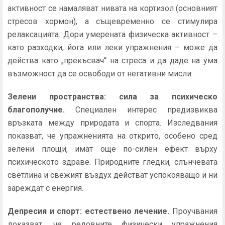
активност се намаляват нивата на кортизол (основният
стресов хормон), а същевременно се стимулира
релаксацията. Дори умерената физическа активност –
като разходки, йога или леки упражнения – може да
действа като „прекъсвач“ на стреса и да даде на ума
възможност да се освободи от негативни мисли.
Зелени пространства: сила за психическо
благополучие.
Специален интерес предизвиква
връзката между природата и спорта. Изследвания
показват, че упражненията на открито, особено сред
зелени площи, имат още по-силен ефект върху
психическото здраве. Природните гледки, слънчевата
светлина и свежият въздух действат успокояващо и ни
зареждат с енергия.
Депресия и спорт: естествено лечение.
Проучвания
доказват, че редовните физически упражнения