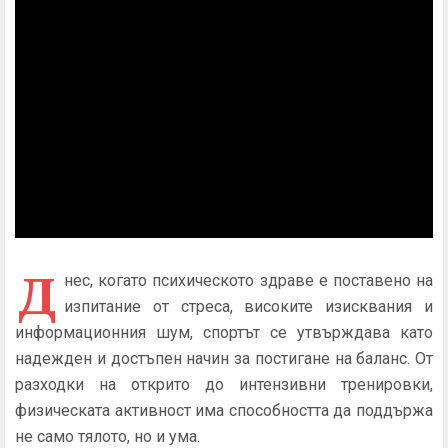
Д
нес, когато психическото здраве е поставено на
изпитание от стреса, високите изисквания и
информационния шум, спортът се утвърждава като
надежден и достъпен начин за постигане на баланс. От
разходки на открито до интензивни тренировки,
физическата активност има способността да поддържа
не само тялото, но и ума.