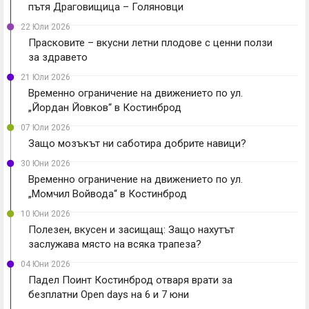
пътя Драговищица – Голяновци
22 Юли 2026
Прасковите – вкусни летни плодове с ценни ползи
за здравето
21 Юли 2026
Временно ограничение на движението по ул.
„Йордан Йовков“ в Костинброд
07 Юли 2026
Защо мозъкът ни саботира добрите навици?
30 Юни 2026
Временно ограничение на движението по ул.
„Момчил Войвода“ в Костинброд
10 Юни 2026
Полезен, вкусен и засищащ: Защо нахутът
заслужава място на всяка трапеза?
04 Юни 2026
Падел Поинт Костинброд отваря врати за
безплатни Open days на 6 и 7 юни