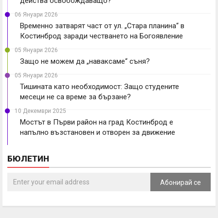
действа освобождаващо?
06 Януари 2026
Временно затварят част от ул. „Стара планина“ в
Костинброд заради честването на Богоявление
05 Януари 2026
Защо не можем да „наваксаме“ съня?
05 Януари 2026
Тишината като необходимост: Защо студените
месеци не са време за бързане?
10 Декември 2025
Мостът в Първи район на град Костинброд е
напълно възстановен и отворен за движение
БЮЛЕТИН
Абонирай се