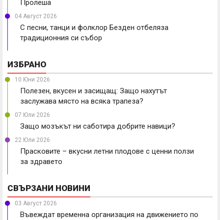
Пролеша
04 Август 2026
С песни, танци и фолклор Безден отбеляза
традиционния си събор
ИЗБРАНО
10 Юни 2026
Полезен, вкусен и засищащ: Защо нахутът
заслужава място на всяка трапеза?
07 Юли 2026
Защо мозъкът ни саботира добрите навици?
22 Юли 2026
Прасковите – вкусни летни плодове с ценни ползи
за здравето
СВЪРЗАНИ НОВИНИ
03 Август 2026
Въвеждат временна организация на движението по