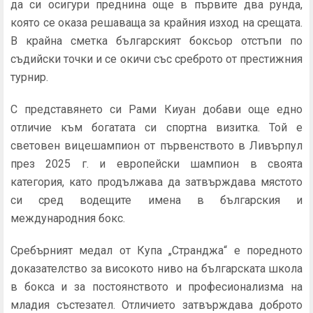
да си осигури преднина още в първите два рунда,
която се оказа решаваща за крайния изход на срещата.
В крайна сметка българският боксьор отстъпи по
съдийски точки и се окичи със среброто от престижния
турнир.
С представянето си Рами Киуан добави още едно
отличие към богатата си спортна визитка. Той е
световен вицешампион от първенството в Ливърпул
през 2025 г. и европейски шампион в своята
категория, като продължава да затвърждава мястото
си сред водещите имена в българския и
международния бокс.
Сребърният медал от Купа „Странджа“ е поредното
доказателство за високото ниво на българската школа
в бокса и за постоянството и професионализма на
младия състезател. Отличието затвърждава доброто