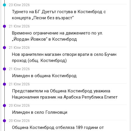
23 Юли 2026
Турнето на БГ Дуетът гостува в Костинброд с
концерта „Песни без възраст“
21 Юли 2026
Временно ограничение на движението по ул.
„Йордан Йовков“ в Костинброд
21 Юли 2026
Нов хранителен магазин отвори врати в село Бучин
проход (общ. Костинброд)
21 Юли 2026
Илинден в община Костинброд
21 Юли 2026
Представители на Община Костинброд уважиха
Националния празник на Арабска Република Египет
20 Юли 2026
Илинден в село Голяновци
20 Юли 2026
Община Костинброд отбеляза 189 години от