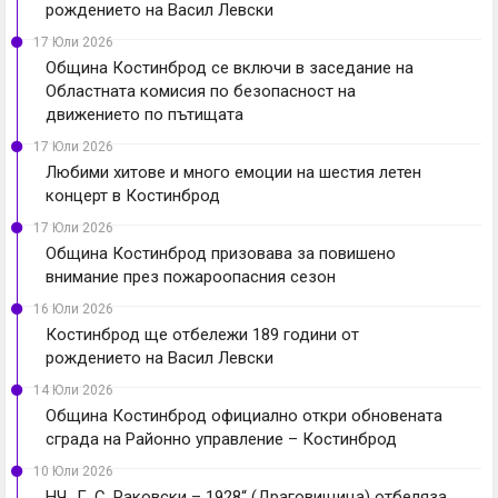
рождението на Васил Левски
17 Юли 2026
Община Костинброд се включи в заседание на
Областната комисия по безопасност на
движението по пътищата
17 Юли 2026
Любими хитове и много емоции на шестия летен
концерт в Костинброд
17 Юли 2026
Община Костинброд призовава за повишено
внимание през пожароопасния сезон
16 Юли 2026
Костинброд ще отбележи 189 години от
рождението на Васил Левски
14 Юли 2026
Община Костинброд официално откри обновената
сграда на Районно управление – Костинброд
10 Юли 2026
НЧ „Г. С. Раковски – 1928“ (Драговищица) отбеляза