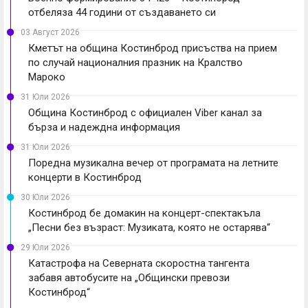
отбеляза 44 години от създаването си
03 Август 2026
Кметът на община Костинброд присъства на прием
по случай националния празник на Кралство
Мароко
31 Юли 2026
Община Костинброд с официален Viber канал за
бърза и надеждна информация
31 Юли 2026
Поредна музикална вечер от програмата на летните
концерти в Костинброд
30 Юли 2026
Костинброд бе домакин на концерт-спектакъла
„Песни без възраст: Музиката, която не остарява“
29 Юли 2026
Катастрофа на Северната скоростна тангента
забавя автобусите на „Общински превози
Костинброд“