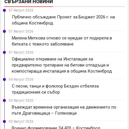
СВЪРЗАНИ НОВИНИ
07 Август 2026
Публично обсъждане Проект за Бюджет 2026 г. на
община Костинброд
07 Август 2026
Милена Миткова отново се нуждае от подкрепа в
битката с тежкото заболяване
07 Август 2026
Официално откриване на Инсталация за
предварително третиране на битови отпадъци и
компостираща инсталация в община Костинброд
04 Август 2026
С песни, танци и фолклор Безден отбеляза
традиционния си събор
03 Август 2026
Въвеждат временна организация на движението по
пътя Драговищица – Голяновци
03 Август 2026
Военно формирование 34 420 – Костинброд