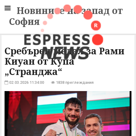
Новините на запад от
София
Сребърен медал за Рами
Киуан от Купа
„Странджа“
02.03.2026 11:34:00
1838 преглеждания