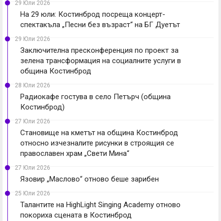
29 Юли 2026
На 29 юли: Костинброд посреща концерт-
спектакъла „Песни без възраст“ на БГ Дуетът
29 Юли 2026
Заключителна пресконференция по проект за
зелена трансформация на социалните услуги в
община Костинброд
28 Юли 2026
Радиокафе гостува в село Петърч (община
Костинброд)
27 Юли 2026
Становище на кметът на община Костинброд
относно изчезналите рисунки в строящия се
православен храм „Свети Мина“
27 Юли 2026
Язовир „Маслово“ отново беше зарибен
25 Юли 2026
Талантите на HighLight Singing Academy отново
покориха сцената в Костинброд