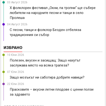
03 Август 2026
X фолклорен фестивал „Окни, па тропни“ ще събере
любители на народните песни и танци в село
Пролеша
04 Август 2026
С песни, танци и фолклор Безден отбеляза
традиционния си събор
ИЗБРАНО
10 Юни 2026
Полезен, вкусен и засищащ: Защо нахутът
заслужава място на всяка трапеза?
07 Юли 2026
Защо мозъкът ни саботира добрите навици?
22 Юли 2026
Прасковите – вкусни летни плодове с ценни ползи
за здравето