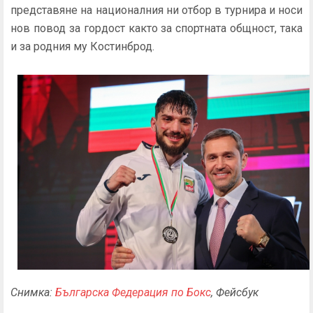
представяне на националния ни отбор в турнира и носи
нов повод за гордост както за спортната общност, така
и за родния му Костинброд.
Снимка:
Българска Федерация по Бокс
, Фейсбук