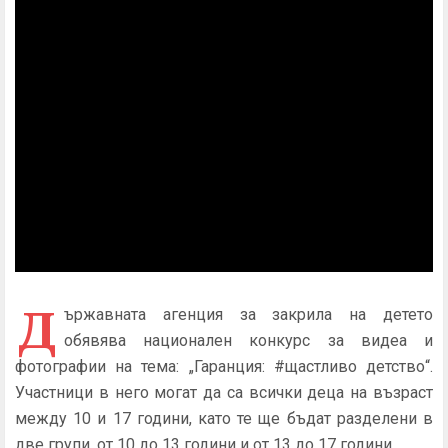
Д
ържавната агенция за закрила на детето
обявява национален конкурс за видеа и
фотографии на тема: „Гаранция: #щастливо детство“.
Участници в него могат да са всички деца на възраст
между 10 и 17 години, като те ще бъдат разделени в
две групи, от 10 до 13 години и от 13 до 17 години.