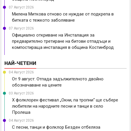
07 Август 2026
Милена Миткова отново се нуждае от подкрепа в
битката с тежкото заболяване
07 Август 2026
Официално откриване на Инсталация за
предварително третиране на битови отпадъци и
компостираща инсталация в община Костинброд
НАЙ-ЧЕТЕНИ
04 Август 2026
От 9 август: Отпада задължителното двойно
обозначаване на цените
03 Август 2026
X фолклорен фестивал „Окни, па тропни“ ще събере
любители на народните песни и танци в село
Пролеша
04 Август 2026
С песни, танци и фолклор Безден отбеляза