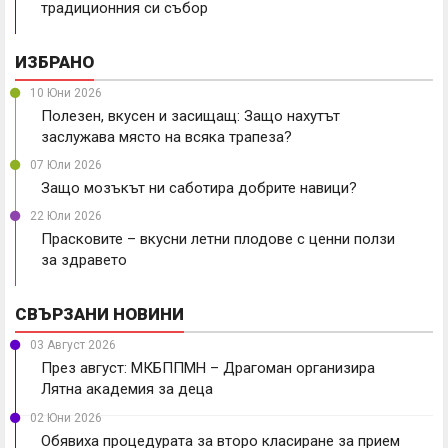
традиционния си събор
ИЗБРАНО
10 Юни 2026
Полезен, вкусен и засищащ: Защо нахутът
заслужава място на всяка трапеза?
07 Юли 2026
Защо мозъкът ни саботира добрите навици?
22 Юли 2026
Прасковите – вкусни летни плодове с ценни ползи
за здравето
СВЪРЗАНИ НОВИНИ
03 Август 2026
През август: МКБППМН – Драгоман организира
Лятна академия за деца
02 Юни 2026
Обявиха процедурата за второ класиране за прием