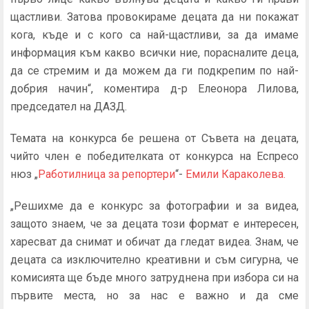
щастливи. Затова провокираме децата да ни покажат
кога, къде и с кого са най-щастливи, за да имаме
информация към какво всички ние, порасналите деца,
да се стремим и да можем да ги подкрепим по най-
добрия начин“, коментира д-р Елеонора Лилова,
председател на ДАЗД.
Темата на конкурса бе решена от Съвета на децата,
чийто член е победителката от конкурса на Еспресо
нюз „
Работилница за репортери
“-
Емили Караколева.
„Решихме да е конкурс за фотографии и за видеа,
защото знаем, че за децата този формат е интересен,
харесват да снимат и обичат да гледат видеа. Знам, че
децата са изключително креативни и съм сигурна, че
комисията ще бъде много затруднена при избора си на
първите места, но за нас е важно и да сме