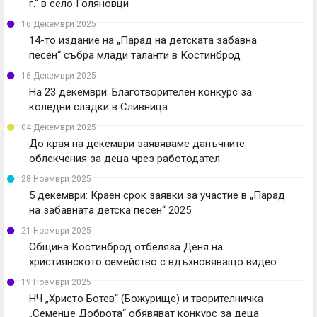
г.“ в село Голяновци
16 Декември 2025
14-то издание на „Парад на детската забавна
песен“ събра млади таланти в Костинброд
16 Декември 2025
На 23 декември: Благотворителен конкурс за
коледни сладки в Сливница
04 Декември 2025
До края на декември заявяваме данъчните
облекчения за деца чрез работодател
28 Ноември 2025
5 декември: Краен срок заявки за участие в „Парад
на забавната детска песен“ 2025
21 Ноември 2025
Община Костинброд отбеляза Деня на
християнското семейство с вдъхновяващо видео
19 Ноември 2025
НЧ „Христо Ботев“ (Божурище) и творителничка
„Семенце Доброта“ обявяват конкурс за деца