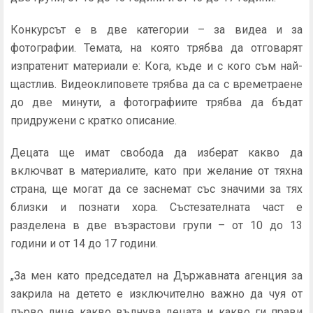
Конкурсът е в две категории – за видеа и за
фотографии. Темата, на която трябва да отговарят
изпратенит материали е: Кога, къде и с кого съм най-
щастлив. Видеоклиповете трябва да са с времетраене
до две минути, а фотографиите трябва да бъдат
придружени с кратко описание.
Децата ще имат свобода да изберат какво да
включват в материалите, като при желание от тяхна
страна, ще могат да се заснемат със значими за тях
близки и познати хора. Състезателната част е
разделена в две възрастови групи – от 10 до 13
години и от 14 до 17 години.
„За мен като председател на Държавната агенция за
закрила на детето е изключително важно да чуя от
първо лице какво вълнува децата и какво ги прави