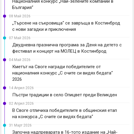
Националния конкурс „Най-зелените компании в
България“
08 Май 2026
„Търсене на съкровища“ се завръща в Костинброд
с нови загадки и приключения
07 Май 2026
Двудневна празнична програма за Деня на детето с
фестивал и концерт на МОЛЕЦ в Костинброд
04 Май 2026
Кметът на Своге награди победителите от
националния конкурс „С очите си видях бедата“
2026
14 Април 2026
Пъстри традиции в село Опицвет преди Великден
02 Април 2026
В Своге отличиха победителите в общинския етап
на конкурса „С очите си видях бедата“
31 Март 2026
Започна надпреварата в 16-тото издание на „Най-