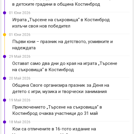
в детските градини в община Костинброд
01 Юни 2026
Играта „Търсене на съкровища“ в Костинброд
излъчи своя нов победител
01 Юни 2026
Първи юни – празник на детството, усмивките и
надеждата
29 Май 2026
Остават само два дни до края на играта „Търсене
на съкровища“ в Костинброд
20 Май 2026
Община Своге организира празник за Деня на
детето с игри, музика и творчески занимания
19 Май 2026
Приключението „Търсене на съкровища“ в
Костинброд очаква участници до 31 май
18 Май 2026
Кои са отличените в 16-тото издание на