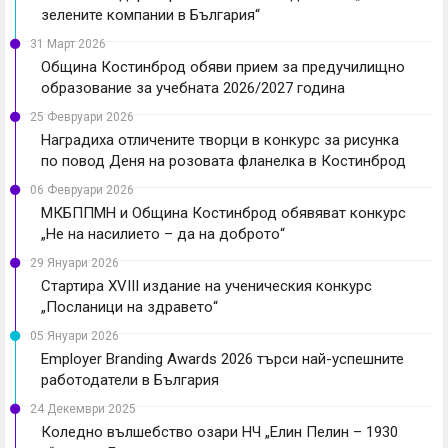
зелените компании в България“
31 Март 2026
Община Костинброд обяви прием за предучилищно
образование за учебната 2026/2027 година
25 Февруари 2026
Наградиха отличените творци в конкурс за рисунка
по повод Деня на розовата фланелка в Костинброд
06 Февруари 2026
МКБППМН и Община Костинброд обявяват конкурс
„Не на насилието – да на доброто“
29 Януари 2026
Стартира XVIII издание на ученическия конкурс
„Посланици на здравето“
05 Януари 2026
Employer Branding Awards 2026 търси най-успешните
работодатели в България
24 Декември 2025
Коледно вълшебство озари НЧ „Елин Пелин – 1930