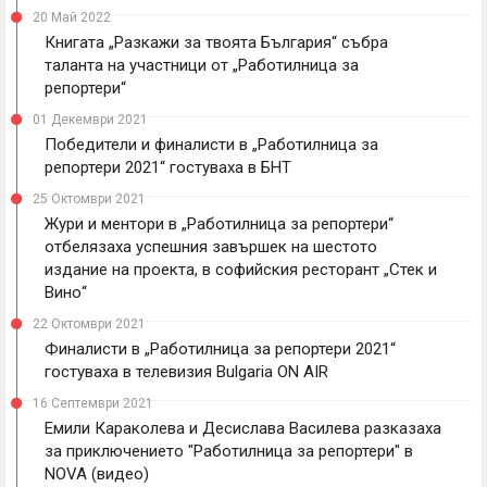
20 Май 2022
Книгата „Разкажи за твоята България“ събра
таланта на участници от „Работилница за
репортери“
01 Декември 2021
Победители и финалисти в „Работилница за
репортери 2021“ гостуваха в БНТ
25 Октомври 2021
Жури и ментори в „Работилница за репортери“
отбелязаха успешния завършек на шестото
издание на проекта, в софийския ресторант „Стек и
Вино“
22 Октомври 2021
Финалисти в „Работилница за репортери 2021“
гостуваха в телевизия Bulgaria ON AIR
16 Септември 2021
Емили Караколева и Десислава Василева разказаха
за приключението "Работилница за репортери" в
NOVA (видео)