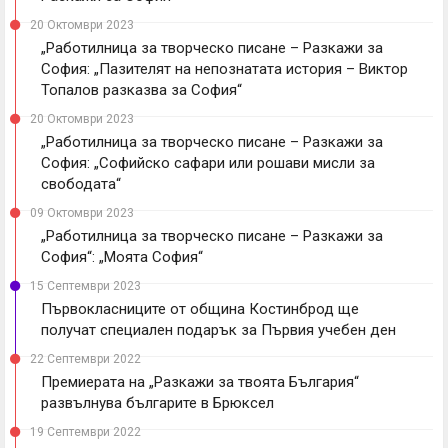
20 Октомври 2023
„Работилница за творческо писане – Разкажи за
София: „Пазителят на непознатата история – Виктор
Топалов разказва за София“
20 Октомври 2023
„Работилница за творческо писане – Разкажи за
София: „Софийско сафари или рошави мисли за
свободата“
09 Октомври 2023
„Работилница за творческо писане – Разкажи за
София“: „Моята София“
15 Септември 2023
Първокласниците от община Костинброд ще
получат специален подарък за Първия учебен ден
22 Септември 2022
Премиерата на „Разкажи за твоята България“
развълнува българите в Брюксел
19 Септември 2022