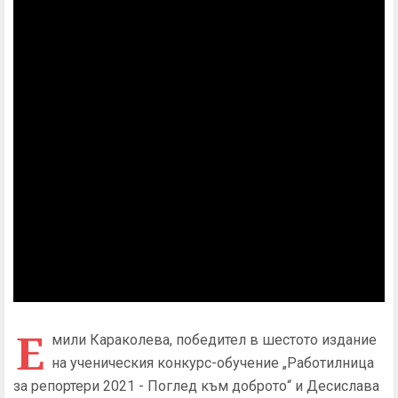
Е
мили Караколева, победител в шестото издание
на ученическия конкурс-обучение „Работилница
за репортери 2021 - Поглед към доброто“ и Десислава