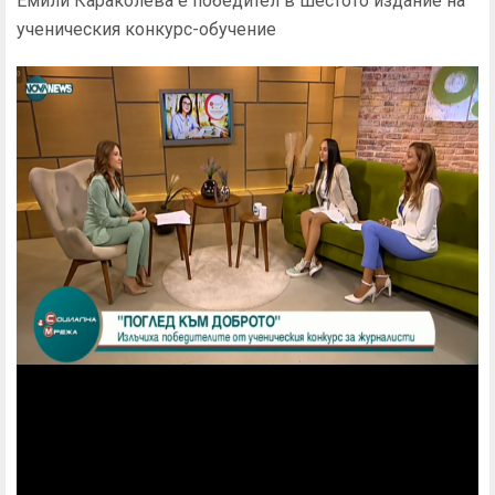
Емили Караколева е победител в шестото издание на
ученическия конкурс-обучение