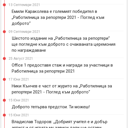
13 Септември 2021
Емили Караколева е големият победител в
„Работилница за репортери 2021 - Поглед към
доброто“
09 Септември 2021
Шестото издание на „Работилница за репортери“
ще погледне към доброто с очакваната церемония
по награждаване
25 Август 2021
Office 1 предоставя стаж и награди за участници в
Работилница за репортери 2021
17 Юни 2021
Ники Кънчев е част от журито на „Работилница за
репортери 2021 - Поглед към доброто“
15 Юни 2021
Доброто тепърва предстои. Ти можеш!
15 Юни 2021
Владислав Тодоров: „Добрият учител е и добър
артист и от играта му зависи дали ще остави