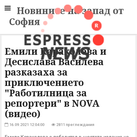
Новините на запад от
София
Емили Караколева и
Десислава Василева
разказаха за
приключението
"Работилница за
репортери" в NOVA
(видео)
16.09.2021 12:04:00
2811 преглеждания