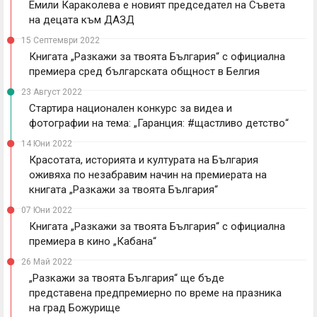
Емили Караколева е новият председател на Съвета
на децата към ДАЗД
15 Септември 2022
Книгата „Разкажи за твоята България“ с официална
премиера сред българската общност в Белгия
23 Август 2022
Стартира национален конкурс за видеа и
фотографии на тема: „Гаранция: #щастливо детство“
14 Юни 2022
Красотата, историята и културата на България
оживяха по незабравим начин на премиерата на
книгата „Разкажи за твоята България“
07 Юни 2022
Книгата „Разкажи за твоята България“ с официална
премиера в кино „Кабана“
26 Май 2022
„Разкажи за твоята България“ ще бъде
представена предпремиерно по време на празника
на град Божурище