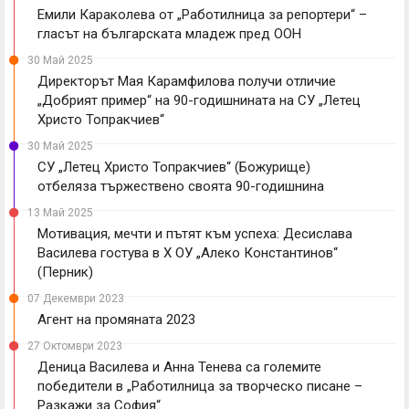
Емили Караколева от „Работилница за репортери“ –
гласът на българската младеж пред ООН
30 Май 2025
Директорът Мая Карамфилова получи отличие
„Добрият пример“ на 90-годишнината на СУ „Летец
Христо Топракчиев“
30 Май 2025
СУ „Летец Христо Топракчиев“ (Божурище)
отбеляза тържествено своята 90-годишнина
13 Май 2025
Мотивация, мечти и пътят към успеха: Десислава
Василева гостува в X ОУ „Алеко Константинов“
(Перник)
07 Декември 2023
Агент на промяната 2023
27 Октомври 2023
Деница Василева и Анна Тенева са големите
победители в „Работилница за творческо писане –
Разкажи за София“