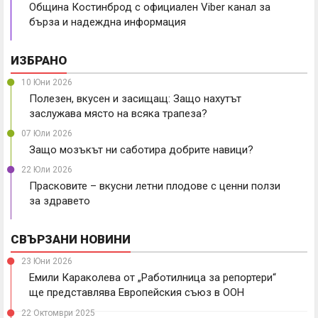
Община Костинброд с официален Viber канал за
бърза и надеждна информация
ИЗБРАНО
10 Юни 2026
Полезен, вкусен и засищащ: Защо нахутът
заслужава място на всяка трапеза?
07 Юли 2026
Защо мозъкът ни саботира добрите навици?
22 Юли 2026
Прасковите – вкусни летни плодове с ценни ползи
за здравето
СВЪРЗАНИ НОВИНИ
23 Юни 2026
Емили Караколева от „Работилница за репортери“
ще представлява Европейския съюз в ООН
22 Октомври 2025