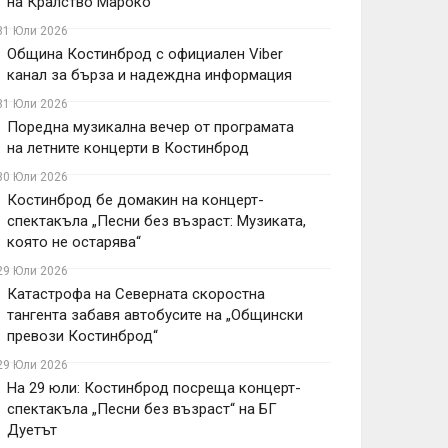
на Кралство Мароко
31 Юли 2026
Община Костинброд с официален Viber
канал за бърза и надеждна информация
31 Юли 2026
Поредна музикална вечер от програмата
на летните концерти в Костинброд
30 Юли 2026
Костинброд бе домакин на концерт-
спектакъла „Песни без възраст: Музиката,
която не остарява“
29 Юли 2026
Катастрофа на Северната скоростна
тангента забавя автобусите на „Общински
превози Костинброд“
29 Юли 2026
На 29 юли: Костинброд посреща концерт-
спектакъла „Песни без възраст“ на БГ
Дуетът