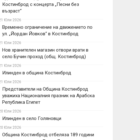
Костинброд с концерта „Песни без
възраст“
21 Юли 2026
Временно ограничение на движението по
ул. „Йордан Йовков“ в Костинброд
21 Юли 2026
Нов хранителен магазин отвори врати в
село Бучин проход (общ. Костинброд)
21 Юли 2026
Илинден в община Костинброд
21 Юли 2026
Представители на Община Костинброд
уважиха Националния празник на Арабска
Република Египет
20 Юли 2026
Илинден в село Голяновци
20 Юли 2026
Община Костинброд отбеляза 189 години