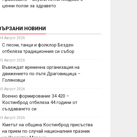
ценни ползи за здравето
ВЪРЗАНИ НОВИНИ
04 Август 2026
С песни, танци и фолклор Безден
отбеляза традиционния си събор
03 Август 2026
Въвеждат временна организация на
движението по пътя Драговищица –
Голяновци
03 Август 2026
Военно формирование 34 420 –
Костинброд отбеляза 44 години от
създаването си
03 Август 2026
Кметът на община Костинброд присъства
на прием по случай националния празник