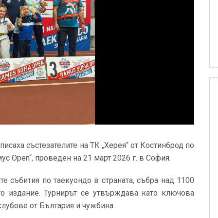
исаха състезателите на ТК „Херея“ от
Костинброд
по
с Open“, проведен на 21 март 2026 г. в София.
те събития по таекуондо в страната, събра над 1100
то издание. Турнирът се утвърждава като ключова
клубове от България и чужбина.