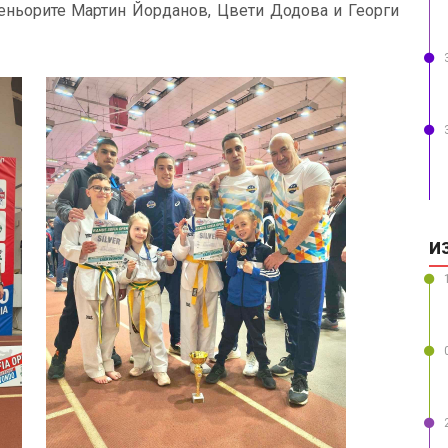
реньорите
Мартин Йорданов
,
Цвети Додова
и
Георги
И