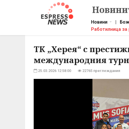
Новинит
Новини
|
Бож
Работилница за
ТК „Херея“ с престиж
международния турни
25.03.2026 12:58:00
22765 преглеждания