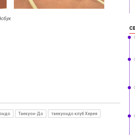
йсбук
С
уондо
Таекуон-До
таекуондо клуб Херея