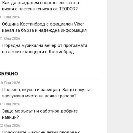
Как да създадем спортно-елегантна
визия с плетена тениска от TEODOR?
31 Юли 2026
Община Костинброд с официален Viber
канал за бърза и надеждна информация
31 Юли 2026
Поредна музикална вечер от програмата
на летните концерти в Костинброд
ЗБРАНО
10 Юни 2026
Полезен, вкусен и засищащ: Защо нахутът
заслужава място на всяка трапеза?
07 Юли 2026
Защо мозъкът ни саботира добрите
навици?
22 Юли 2026
Прасковите – вкусни летни плодове с