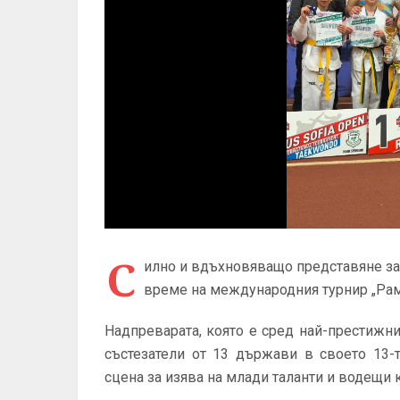
С
илно и вдъхновяващо представяне зап
време на международния турнир „Раму
Надпреварата, която е сред най-престижни
състезатели от 13 държави в своето 13-
сцена за изява на млади таланти и водещи 