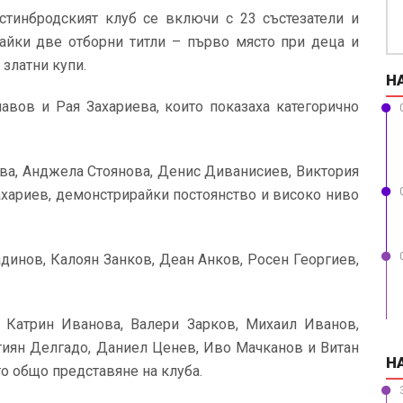
остинбродският клуб се включи с 23 състезатели и
вайки две отборни титли – първо място при деца и
 златни купи.
Н
авов и Рая Захариева, които показаха категорично
ва, Анджела Стоянова, Денис Диванисиев, Виктория
ахариев, демонстрирайки постоянство и високо ниво
инов, Калоян Занков, Деан Анков, Росен Георгиев,
 Катрин Иванова, Валери Зарков, Михаил Иванов,
тиян Делгадо, Даниел Ценев, Иво Мачканов и Витан
Н
о общо представяне на клуба.