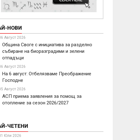
АЙ-НОВИ
06 Август 2026
Община Своге с инициатива за разделно
събиране на биоразградими и зелени
отпадъци
06 Август 2026
На 6 август: Отбелязваме Преображение
Господне
05 Август 2026
АСП приема заявления за помощ за
отопление за сезон 2026/2027
АЙ-ЧЕТЕНИ
31 Юли 2026