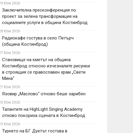
29 Юли 2026
Заключителна пресконференция по
проект за зелена трансформация на
социалните услуги в община Костинброд
28 Юли 2026
Радиокафе гостува в село Петърч
(община Костинброд)
27 Юли 2026
Становище на кметът на община
Костинброд относно изчезналите рисунки
в строящия се православен храм „Свети
Мина“
27 Юли 2026
Язовир „Маслово“ отново беше зарибен
25 Юли 2026
Талантите на HighLight Singing Academy
отново покориха сцената в Костинброд
23 Юли 2026
Турнето на БГ Дуетът гостува в