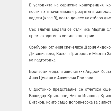
В условията на сериозна конкуренция, к
постигна впечатляващи резултати, завою
кадети (клас B), което донесе на отбора две
Със златни медали се отличиха Мартин Сл
превъзходство в своите категории.
Сребърни отличия спечелиха Дария Андоно
Диванисиева, Калоян Григоров и Мартин З
на подготовка.
Бронзови медали завоюваха Андрей Костад
Анна Ценева и Анастасия Павлова.
С достойно представяне се отчетоха още
Божидар Кръстанов, Никол Иванова, Крис
Витанов, които също допринесоха за силнот