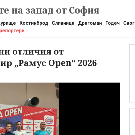
е на запад от София
урище
Костинброд
Сливница
Драгоман
Годеч
Свог
 репортери
ни отличия от
р „Рамус Open“ 2026