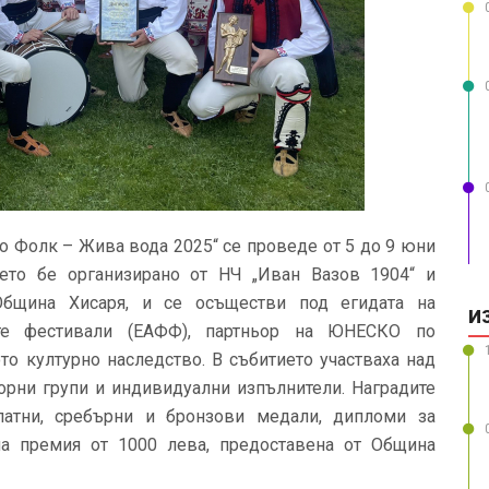
о Фолк – Жива вода 2025“ се проведе от 5 до 9 юни
ето бе организирано от НЧ „Иван Вазов 1904“ и
Община Хисаря, и се осъществи под егидата на
И
ите фестивали (ЕАФФ), партньор на ЮНЕСКО по
то културно наследство.
В събитието участваха над
орни групи и индивидуални изпълнители. Наградите
златни, сребърни и бронзови медали, дипломи за
на премия от 1000 лева, предоставена от Община