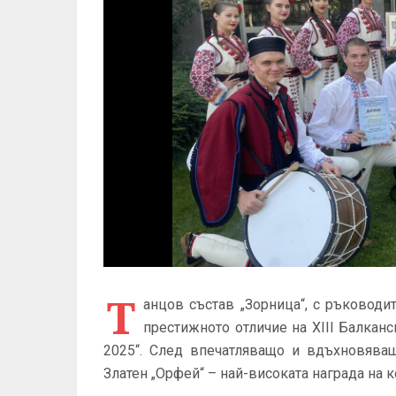
Т
анцов състав „Зорница“, с ръководи
престижното отличие на XIII Балка
2025“. След впечатляващо и вдъхновяващ
Златен „Орфей“ – най-високата награда на к