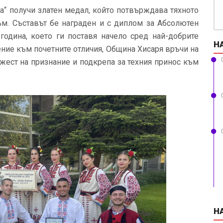
ца“ получи златен медал, който потвърждава тяхното
ъм. Съставът бе награден и с диплом за Абсолютен
одина, което ги поставя начело сред най-добрите
Н
ение към почетните отличия, Община Хисаря връчи на
 жест на признание и подкрепа за техния принос към
Н