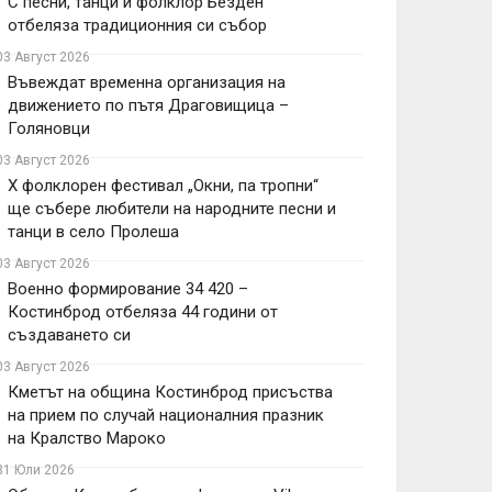
С песни, танци и фолклор Безден
отбеляза традиционния си събор
03 Август 2026
Въвеждат временна организация на
движението по пътя Драговищица –
Голяновци
03 Август 2026
X фолклорен фестивал „Окни, па тропни“
ще събере любители на народните песни и
танци в село Пролеша
03 Август 2026
Военно формирование 34 420 –
Костинброд отбеляза 44 години от
създаването си
03 Август 2026
Кметът на община Костинброд присъства
на прием по случай националния празник
на Кралство Мароко
31 Юли 2026