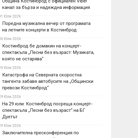
Община Костинброд с официален Viber
канал за бърза и надеждна информация
31 Юли 2026
Поредна музикална вечер от програмата
на летните концерти в Костинброд
30 Юли 2026
Костинброд бе домакин на концерт-
спектакъла „Песни без възраст: Музиката,
която не остарява“
29 Юли 2026
Катастрофа на Северната скоростна
тангента забавя автобусите на „Общински
превози Костинброд“
29 Юли 2026
На 29 юли: Костинброд посреща концерт-
спектакъла „Песни без възраст“ на БГ
Дуетът
29 Юли 2026
Заключителна пресконференция по