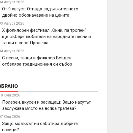
04 Август 2026
От 9 август: Отпада задължителното
двойно обозначаване на цените
03 Август 2026
X фолклорен фестивал „Окни, па тропни“
ще събере любители на народните песни и
танци в село Пролеша
04 Август 2026
С песни, танци и фолклор Безден
отбеляза традиционния си събор
ЗБРАНО
10 Юни 2026
Полезен, вкусен и засищащ: Защо нахутът
заслужава място на всяка трапеза?
07 Юли 2026
Защо мозъкът ни саботира добрите
навици?