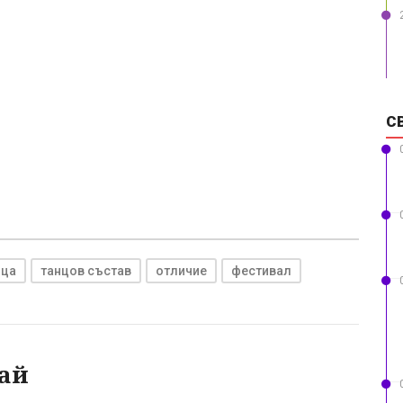
С
ица
танцов състав
отличие
фестивал
ай