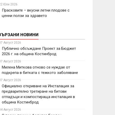
22 Юли 2026
Прасковите – вкусни летни плодове с
ценни ползи за здравето
ВЪРЗАНИ НОВИНИ
07 Август 2026
Публично обсъждане Проект за Бюджет
2026 г. на община Костинброд
07 Август 2026
Милена Миткова отново се нуждае от
подкрепа в битката с тежкото заболяване
07 Август 2026
Официално откриване на Инсталация за
предварително третиране на битови
отпадъци и компостираща инсталация в
община Костинброд
04 Август 2026