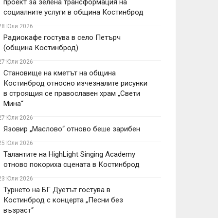
проект за зелена трансформация на
социалните услуги в община Костинброд
28 Юли 2026
Радиокафе гостува в село Петърч
(община Костинброд)
27 Юли 2026
Становище на кметът на община
Костинброд относно изчезналите рисунки
в строящия се православен храм „Свети
Мина“
27 Юли 2026
Язовир „Маслово“ отново беше зарибен
25 Юли 2026
Талантите на HighLight Singing Academy
отново покориха сцената в Костинброд
23 Юли 2026
Турнето на БГ Дуетът гостува в
Костинброд с концерта „Песни без
възраст“