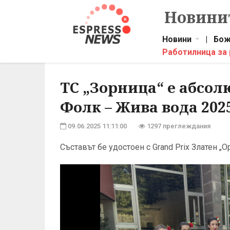
Новинит
Новини
|
Бож
Работилница за
ТС „Зорница“ е абсо
Фолк – Жива вода 202
09.06.2025 11:11:00
1297 преглеждания
Съставът бе удостоен с Grand Prix Златен „