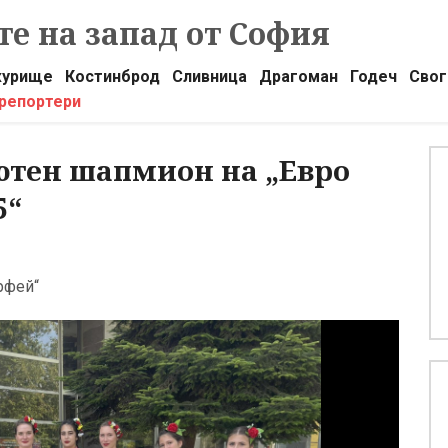
е на запад от София
урище
Костинброд
Сливница
Драгоман
Годеч
Свог
 репортери
лютен шапмион на „Евро
5“
Орфей“