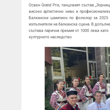
Освен Grand Prix, танцовият състав „Зорни
високо артистично ниво и професионализ
Балкански шампион по фолклор за 2025 г
изпълнители на балканска сцена. В допълн
състава парична премия от 1000 лева като
културното наследство.